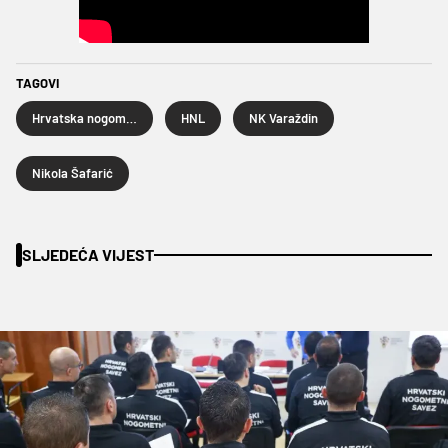
TAGOVI
Hrvatska nogometna liga
HNL
NK Varaždin
Nikola Šafarić
SLJEDEĆA VIJEST