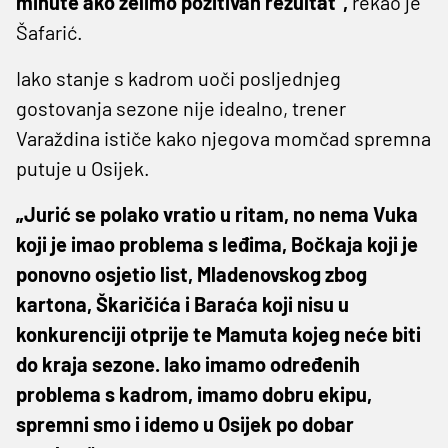
minute ako želimo pozitivan rezultat“,
rekao je
Šafarić.
Iako stanje s kadrom uoči posljednjeg
gostovanja sezone nije idealno, trener
Varaždina ističe kako njegova momčad spremna
putuje u Osijek.
„Jurić se polako vratio u ritam, no nema Vuka
koji je imao problema s leđima, Bočkaja koji je
ponovno osjetio list, Mladenovskog zbog
kartona, Škaričića i Baraća koji nisu u
konkurenciji otprije te Mamuta kojeg neće biti
do kraja sezone. Iako imamo određenih
problema s kadrom, imamo dobru ekipu,
spremni smo i idemo u Osijek po dobar