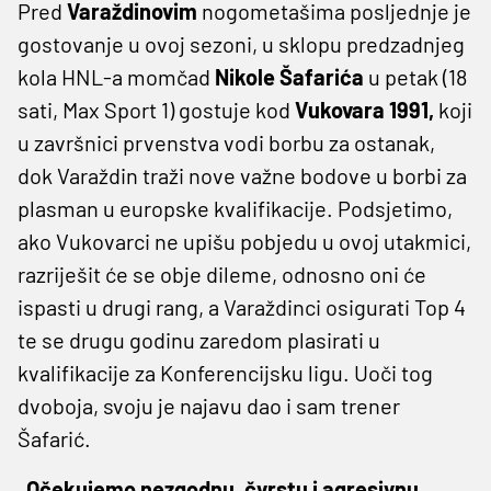
Pred
Varaždinovim
nogometašima posljednje je
gostovanje u ovoj sezoni, u sklopu predzadnjeg
kola HNL-a momčad
Nikole Šafarića
u petak (18
sati, Max Sport 1) gostuje kod
Vukovara 1991,
koji
u završnici prvenstva vodi borbu za ostanak,
dok Varaždin traži nove važne bodove u borbi za
plasman u europske kvalifikacije. Podsjetimo,
ako Vukovarci ne upišu pobjedu u ovoj utakmici,
razriješit će se obje dileme, odnosno oni će
ispasti u drugi rang, a Varaždinci osigurati Top 4
te se drugu godinu zaredom plasirati u
kvalifikacije za Konferencijsku ligu. Uoči tog
dvoboja, svoju je najavu dao i sam trener
Šafarić.
„Očekujemo nezgodnu, čvrstu i agresivnu