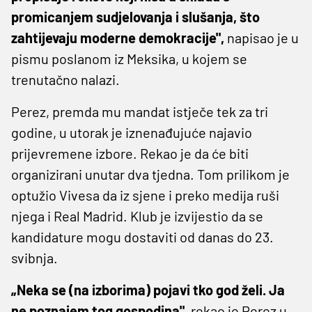
promicanjem sudjelovanja i slušanja, što
zahtijevaju moderne demokracije",
napisao je u
pismu poslanom iz Meksika, u kojem se
trenutačno nalazi.
Perez, premda mu mandat istječe tek za tri
godine, u utorak je iznenađujuće najavio
prijevremene izbore. Rekao je da će biti
organizirani unutar dva tjedna. Tom prilikom je
optužio Vivesa da iz sjene i preko medija ruši
njega i Real Madrid. Klub je izvijestio da se
kandidature mogu dostaviti od danas do 23.
svibnja.
„Neka se (na izborima) pojavi tko god želi. Ja
ne poznajem tog gospodina"
, rekao je Perez u