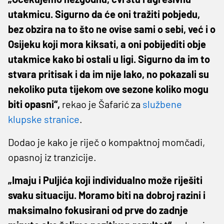
utakmicu. Sigurno da će oni tražiti pobjedu,
bez obzira na to što ne ovise sami o sebi, već i o
Osijeku koji mora kiksati, a oni pobijediti obje
utakmice kako bi ostali u ligi. Sigurno da im to
stvara pritisak i da im nije lako, no pokazali su
nekoliko puta tijekom ove sezone koliko mogu
biti opasni“,
rekao je Šafarić za
službene
klupske stranice
.
Dodao je kako je riječ o kompaktnoj momčadi,
opasnoj iz tranzicije.
„Imaju i Puljića koji individualno može riješiti
svaku situaciju. Moramo biti na dobroj razini i
maksimalno fokusirani od prve do zadnje