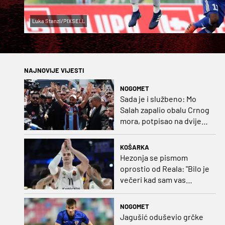
Luka Stanzl/PIXSELL
NAJNOVIJE VIJESTI
NOGOMET
Sada je i službeno: Mo
Salah zapalio obalu Crnog
mora, potpisao na dvije
godine
KOŠARKA
Hezonja se pismom
oprostio od Reala: "Bilo je
večeri kad sam vas
dovodio do ruba
strpljenja"
NOGOMET
Jagušić oduševio grčke