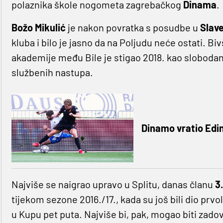
polaznika škole nogometa zagrebačkog
Dinama
.
Božo Mikulić
je nakon povratka s posudbe u
Slav
kluba i bilo je jasno da na Poljudu neće ostati. Biv
akademije među Bile je stigao 2018. kao sloboda
službenih nastupa.
Dinamo vratio Edin
Najviše se naigrao upravo u Splitu, danas članu
3
tijekom sezone 2016./17., kada su još bili dio prvol
u Kupu pet puta. Najviše bi, pak, mogao biti zadov