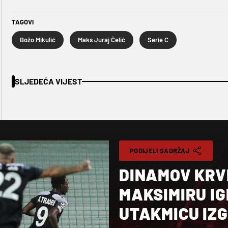
TAGOVI
Božo Mikulić
Maks Juraj Čelić
Serie C
SLJEDEĆA VIJEST
PODIJELI SADRŽAJ
DINAMOV KRV
MAKSIMIRU I
UTAKMICU IZG