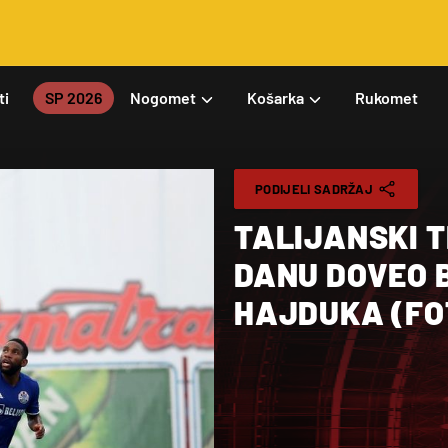
ti
SP 2026
Nogomet
Košarka
Rukomet
PODIJELI SADRŽAJ
TALIJANSKI 
DANU DOVEO B
HAJDUKA (FO