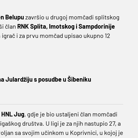
en Belupu
završio u drugoj momčadi splitskog
ši član
RNK Splita, Imotskog i Sampdorinije
n igrač i za prvu momčad upisao ukupno 12
a Julardžiju s posudbe u Šibeniku
. HNL Jug
, gdje je bio ustaljeni član momčadi
igaškog društva. U ligi je za njih nastupio 27, a
oljan sa svojim učinkom u Koprivnici, u kojoj je