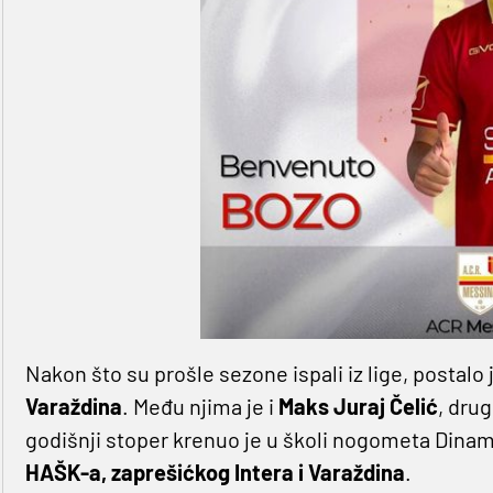
Nakon što su prošle sezone ispali iz lige, postalo 
Varaždina
. Među njima je i
Maks Juraj Čelić
, dru
godišnji stoper krenuo je u školi nogometa Dina
HAŠK-a, zaprešićkog Intera i Varaždina
.