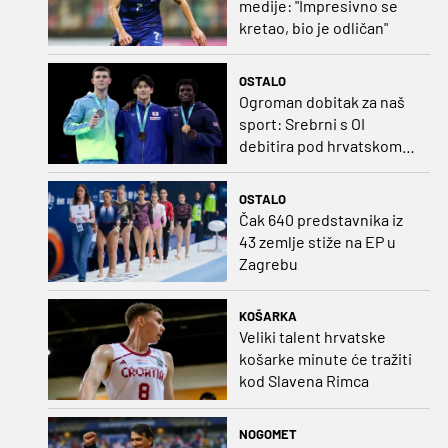
medije: "Impresivno se
kretao, bio je odličan"
OSTALO
Ogroman dobitak za naš
sport: Srebrni s OI
debitira pod hrvatskom
zastavom
OSTALO
Čak 640 predstavnika iz
43 zemlje stiže na EP u
Zagrebu
KOŠARKA
Veliki talent hrvatske
košarke minute će tražiti
kod Slavena Rimca
NOGOMET