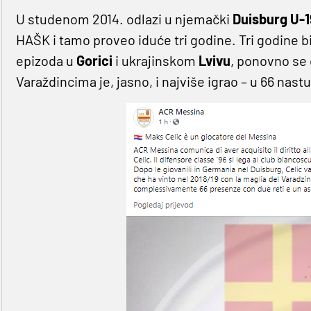
U studenom 2014. odlazi u njemački
Duisburg U-1
HAŠK i tamo proveo iduće tri godine. Tri godine bi
epizoda u
Gorici
i ukrajinskom
Lvivu
, ponovno se 
Varaždincima je, jasno, i najviše igrao – u 66 nast