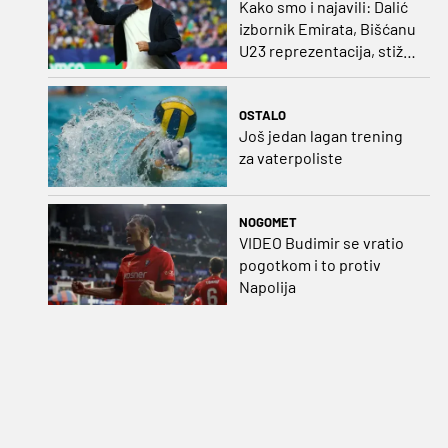
Kako smo i najavili: Dalić
izbornik Emirata, Bišćanu
U23 reprezentacija, stiže
i Ivanković!
OSTALO
Još jedan lagan trening
za vaterpoliste
NOGOMET
VIDEO Budimir se vratio
pogotkom i to protiv
Napolija