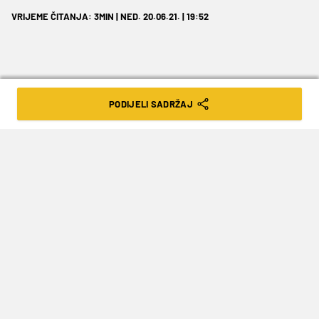
VRIJEME ČITANJA: 3MIN | NED. 20.06.21. | 19:52
PODIJELI SADRŽAJ
Je li on dovoljno kvalitetan da kreira
igru momčadi koja dogodine ima plan
napasti prvo mjesto?
Iako je ugovorno vezan za Monzu još godinu
dana, a posudba u Splitu ističe mu za 10 dana,
nije nemoguće da
Marco
Fossati
i dogodine
bude dio Hajduka.
28-godišnji veznjak trebao bi se vratiti u klub iz