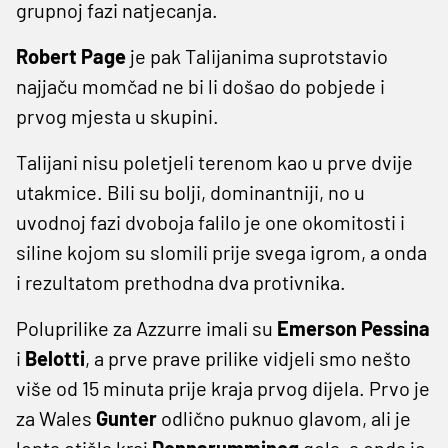
grupnoj fazi natjecanja.
Robert Page
je pak Talijanima suprotstavio
najjaču momčad ne bi li došao do pobjede i
prvog mjesta u skupini.
Talijani nisu poletjeli terenom kao u prve dvije
utakmice. Bili su bolji, dominantniji, no u
uvodnoj fazi dvoboja falilo je one okomitosti i
siline kojom su slomili prije svega igrom, a onda
i rezultatom prethodna dva protivnika.
Poluprilike za Azzurre imali su
Emerson Pessina
i
Belotti
, a prve prave prilike vidjeli smo nešto
više od 15 minuta prije kraja prvog dijela. Prvo je
za Wales
Gunter
odlično puknuo glavom, ali je
lopta otišla kraj
Donnarumminog
gola, a onda je