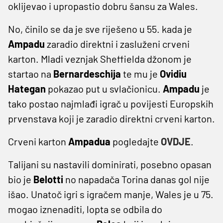
oklijevao i upropastio dobru šansu za Wales.
No, činilo se da je sve riješeno u 55. kada je
Ampadu
zaradio direktni i zasluženi crveni
karton. Mladi veznjak Sheffielda džonom je
startao na
Bernardeschija
te mu je
Ovidiu
Hategan
pokazao put u svlačionicu.
Ampadu
je
tako postao najmlađi igrač u povijesti Europskih
prvenstava koji je zaradio direktni crveni karton.
Crveni karton
Ampadua
pogledajte
OVDJE
.
Talijani su nastavili dominirati, posebno opasan
bio je
Belotti
no napadača Torina danas gol nije
išao. Unatoč igri s igračem manje, Wales je u 75.
mogao iznenaditi, lopta se odbila do