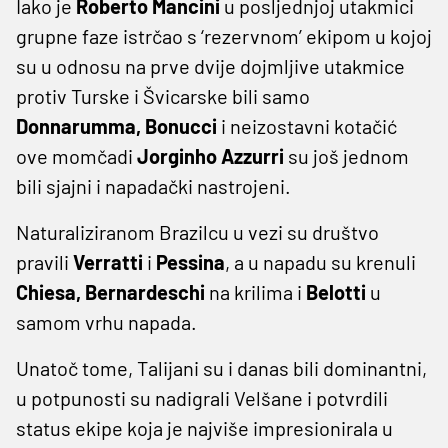
Iako je
Roberto Mancini
u posljednjoj utakmici
grupne faze istrčao s ‘rezervnom’ ekipom u kojoj
su u odnosu na prve dvije dojmljive utakmice
protiv Turske i Švicarske bili samo
Donnarumma, Bonucci
i neizostavni kotačić
ove momčadi
Jorginho Azzurri
su još jednom
bili sjajni i napadački nastrojeni.
Naturaliziranom Brazilcu u vezi su društvo
pravili
Verratti
i
Pessina
, a u napadu su krenuli
Chiesa, Bernardeschi
na krilima i
Belotti
u
samom vrhu napada.
Unatoč tome, Talijani su i danas bili dominantni,
u potpunosti su nadigrali Velšane i potvrdili
status ekipe koja je najviše impresionirala u