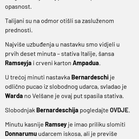
opasnost.
Talijani su na odmor otišli sa zasluženom
prednosti.
Najviše uzbuđenja u nastavku smo vidjeli u
prvih deset minuta – stativa Italije, šansa
Ramseyja
i crveni karton
Ampadua
.
U trećoj minuti nastavka
Bernardeschi
je
odlično pucao iz slobodnog udarca, svladao je
Warda
no Velšane je ovaj put spasila stativa.
Slobodnjak
Bernardeschija
pogledajte
OVDJE
.
Minutu kasnije
Ramsey
je imao priliku slomiti
Donnarumu
udarcem iskosa, ali je previše