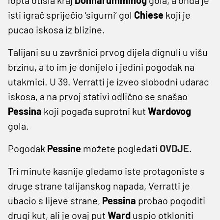
isti igrač spriječio ‘sigurni’ gol
Chiese
koji je
pucao iskosa iz blizine.
Talijani su u završnici prvog dijela dignuli u višu
brzinu, a to im je donijelo i jedini pogodak na
utakmici. U 39. Verratti je izveo slobodni udarac
iskosa, a na prvoj stativi odlično se snašao
Pessina
koji pogađa suprotni kut
Wardovog
gola.
Pogodak
Pessine
možete pogledati
OVDJE
.
Tri minute kasnije gledamo iste protagoniste s
druge strane talijanskog napada, Verratti je
ubacio s lijeve strane,
Pessina
probao pogoditi
drugi kut, ali je ovaj put
Ward
uspio otkloniti