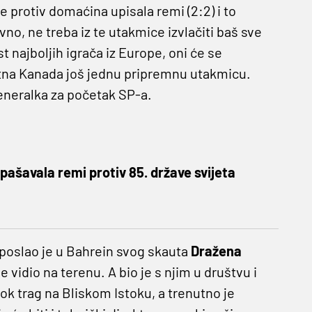
 protiv domaćina upisala remi (2:2) i to
no, ne treba iz te utakmice izvlačiti baš sve
t najboljih igrača iz Europe, oni će se
etna Kanada još jednu pripremnu utakmicu.
generalka za početak SP-a.
pašavala remi protiv 85. države svijeta
, poslao je u Bahrein svog skauta
Dražena
de vidio na terenu. A bio je s njim u društvu i
bok trag na Bliskom Istoku, a trenutno je