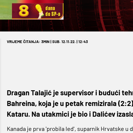
VRIJEME ČITANJA: 3MIN | SUB. 12.11.22. | 12:43
Dragan Talajić je supervisor i budući teh
Bahreina, koja je u petak remizirala (2
Kataru. Na utakmici je bio i Dalićev izas
Kanada je prva 'probila led', suparnik Hrvatske u