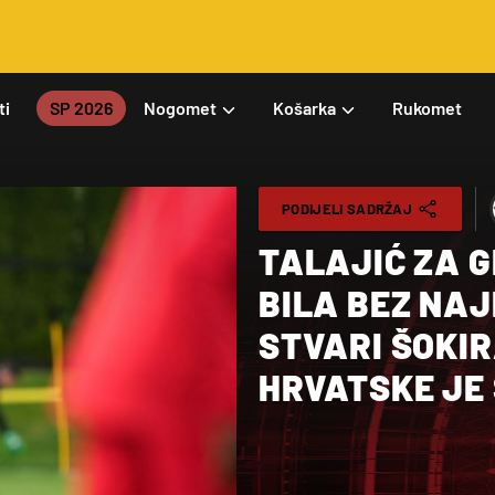
ti
SP 2026
Nogomet
Košarka
Rukomet
PODIJELI SADRŽAJ
TALAJIĆ ZA 
BILA BEZ NAJ
STVARI ŠOKIR
HRVATSKE JE 