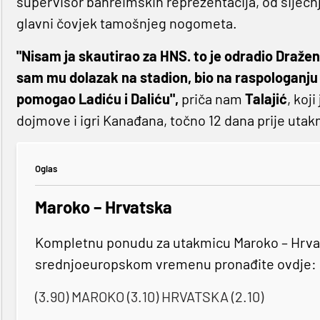
supervisor bahreimskih reprezentacija, od siječnja 
glavni čovjek tamošnjeg nogometa.
"Nisam ja skautirao za HNS. to je odradio Draže
sam mu dolazak na stadion, bio na raspologanju š
pomogao Ladiću i Daliću",
priča nam
Talajić
, koj
dojmove i igri Kanađana, točno 12 dana prije uta
Oglas
Maroko – Hrvatska
Kompletnu ponudu za utakmicu Maroko – Hrvatsk
srednjoeuropskom vremenu pronađite ovdje:
(3.90) MAROKO (3.10) HRVATSKA (2.10)