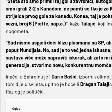
"Šteta što smo primili taj gol u završnici, autogol,
smo igrali 2:2 s Kanadom, ne pamti se tko je za
strijelca prvog gola za kanadu, Konea, taj je pok
vezni, broj 6 (Piette, nap.a.)",
kaže
Talajić
, koji 
nogometa.
"Sad nismo uspjeli doći blizu plasmana na SP, ali 
poput Mundijala. No, sad je to već jedna iskusna
sastavu više može napraviti iskorak, ali zato mi
generacija, stvorimo novu, konkurentnu momča
Inače, u Bahreinu je i
Dario Bašić,
izbornik olimpij
tom dijelu svijeta, upitno je hoće li
Dragan Talaji
ć
Razlog je politički.
Oglas