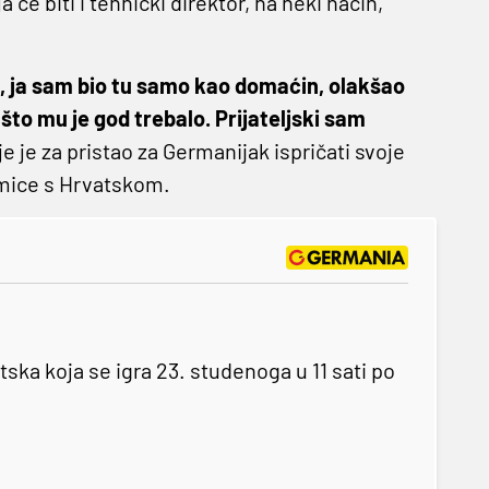
će biti i tehnički direktor, na neki način,
n, ja sam bio tu samo kao domaćin, olakšao
to mu je god trebalo. Prijateljski sam
i je je za pristao za Germanijak ispričati svoje
kmice s Hrvatskom.
a koja se igra 23. studenoga u 11 sati po