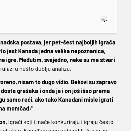
anadska postava, jer pet-šest najboljih igrača
 Zato jest Kanada jedna velika nepoznanica,
zine igre. Međutim, svejedno, neke su me stvari
i ulazi u nešto dublju analizu.
tvoreno, nisam to dugo vidio. Bekovi su zapravo
e dosta grešaka i onda je i on još išao prema
gu samo reći, ako tako Kanađani misle igrati
čudna momčad:"
on,
igrači koji i inače konkuriraju i igraju često
 slučaju, Kanađani nisu pobijedili, što je za