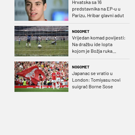
Hrvatska sa 16
predstavnika na EP-u u
Parizu, Hribar glavni adut
NOGOMET
Vrijedan komad povijesti:
Na dražbu ide lopta
kojom je Božja ruka
postigla gol
NOGOMET
Japanac se vratio u
London: Tomiyasu novi
suigrač Borne Sose