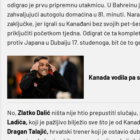
odigrao je prvu pripremnu utakmicu. U Bahreinu je
zahvaljujući autogolu domaćina u 81. minuti. Narav
zaključke, jer igrali su Kanađani bez svojih pet-šes
priključiti početkom tjedna. Odigrat će ta kompl
protiv Japana u Dubaiju 17. studenoga, bit će to 
Kanada vodila pa s
No,
Zlatko Dalić
ništa nije htio prepustiti slučaju
Ladića,
koji je pažljivo bilježio sve što je od Kana
Dragan Talajić,
hrvatski trener koji je ostavio du