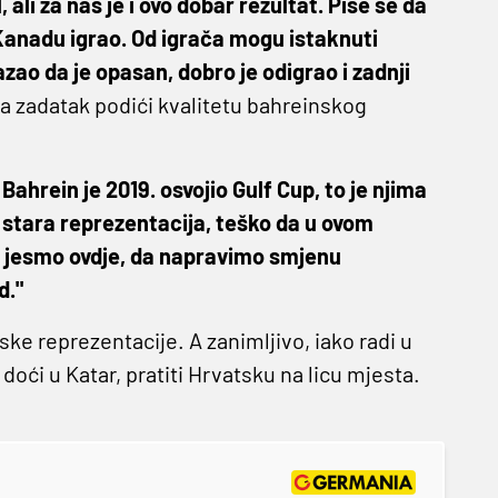
 ali za nas je i ovo dobar rezultat. Piše se da
 Kanadu igrao. Od igrača mogu istaknuti
azao da je opasan, dobro je odigrao i zadnji
ima zadatak podići kvalitetu bahreinskog
Bahrein je 2019. osvojio Gulf Cup, to je njima
, stara reprezentacija, teško da u ovom
 i jesmo ovdje, da napravimo smjenu
d."
ske reprezentacije. A zanimljivo, iako radi u
 doći u Katar, pratiti Hrvatsku na licu mjesta.