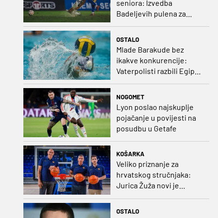
seniora: Izvedba
Badeljevih pulena za
čistu peticu protiv
Bruggea!
OSTALO
Mlade Barakude bez
ikakve konkurencije:
Vaterpolisti razbili Egipat
za polufinale SP-a!
NOGOMET
Lyon poslao najskuplje
pojačanje u povijesti na
posudbu u Getafe
KOŠARKA
Veliko priznanje za
hrvatskog stručnjaka:
Jurica Žuža novi je
pomoćni trener
Barcelone!
OSTALO