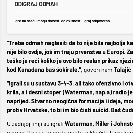
ODIGRAJ ODMAH
Igre na sreću mogu dovesti do ovisnosti. Igraj odgovorno.
"Treba odmah naglasiti da to nije bila najbolja k
nije bilo ovdje, još im traju prvenstva u Europi.
teško je reći koliko je ovo bilo realan prikaz nje
kod Kanađana baš šokirale.",
govori nam
Talajić
"Igrali su u sustavu 3-4-3, ali tako ofenzivno i o
krila, a i desni stoper (Waterman, nap.a) radio j
naprijed. Stvarno neogična formacija i ideja, mo
protiv Hrvatske, to bi im bio čisti suicid. Baš 
U zadnjoj liniji su igrali
Waterman, Miller i Johnst
u prvih 11 pa se tu može nešto zaključiti. U svakom