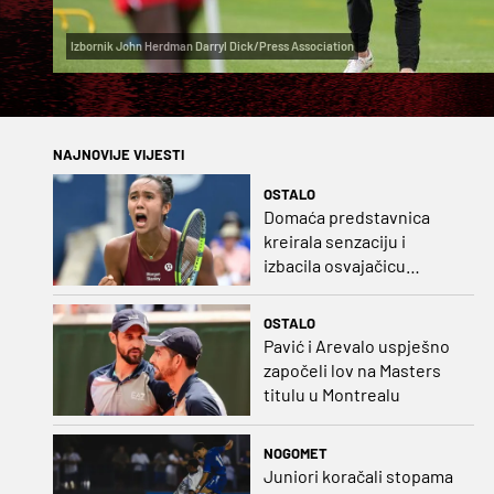
Izbornik John Herdman Darryl Dick/Press Association
NAJNOVIJE VIJESTI
OSTALO
Domaća predstavnica
kreirala senzaciju i
izbacila osvajačicu
Roland Garrosa
OSTALO
Pavić i Arevalo uspješno
započeli lov na Masters
titulu u Montrealu
NOGOMET
Juniori koračali stopama