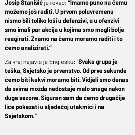
Josip Stanišić
je rekao:
“Imamo puno na čemu
možemo još raditi. U prvom poluvremenu
nismo bili toliko loši u defenzivi, a u ofenzivi
smo imali par akcija u kojima smo mogli bolje
reagirati. Znamo na čemu moramo raditi i to
ćemo analizirati.”
Za kraj najavio je Englesku: “
Svaka grupa je
teška, Svjetsko je prvenstvo. Od prve sekunde
ćemo biti kakvi moramo biti. Vidjeli smo danas
da svima možda nedostaje malo snage nakon
duge sezone. Siguran sam da ćemo drugačije
lice pokazati u sljedećoj utakmici i na
Svjetskom.”