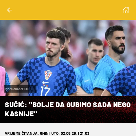
Igor Soban/PIXSELL
SUČIĆ: "BOLJE DA GUBIMO SADA NEGO
KASNIJE"
VRIJEME ČITANJA: 6MIN | UTO. 02.06.26. | 21:03