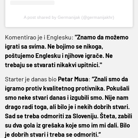
A post shared by Germanijak (@germanijakhr)
Komentirao je i Englesku:
"
Znamo da možemo
igrati sa svima. Ne bojimo se nikoga,
poštujemo Englesku i njihove igrače. Ne
trebaju se stvarati nikakvi upitnici."
Starter je danas bio
Petar Musa
:
“Znali smo da
igramo protiv kvalitetnog protivnika. Pokušali
smo neke stvari danas i izgubili smo. Nije nam
drago radi toga, ali bilo je i nekih dobrih stvari.
Sad se treba odmoriti za Sloveniju. Šteta, zabili
su dva gola iz grešaka koje smo im mi dali. Bilo
je dobrih stvari i treba se odmoriti.”