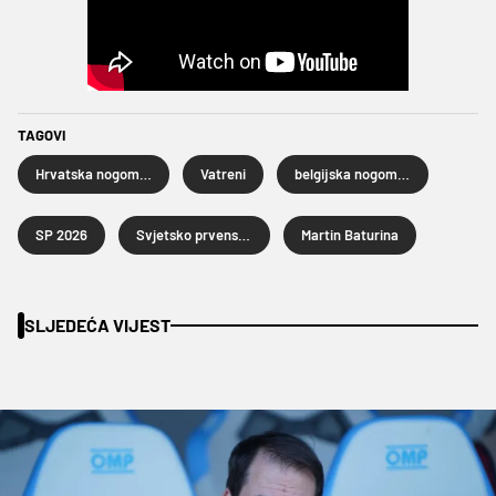
TAGOVI
Hrvatska nogometna reprezentacija
Vatreni
belgijska nogometna reprezentacija
SP 2026
Svjetsko prvenstvo u nogometu 2026.
Martin Baturina
SLJEDEĆA VIJEST