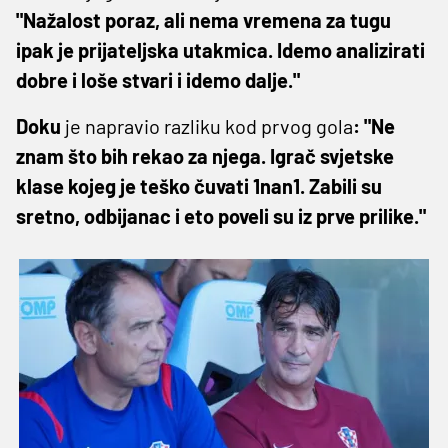
"Nažalost poraz, ali nema vremena za tugu
ipak je prijateljska utakmica. Idemo analizirati
dobre i loše stvari i idemo dalje."
Doku
je napravio razliku kod prvog gola
: "Ne
znam što bih rekao za njega. Igrač svjetske
klase kojeg je teško čuvati 1nan1. Zabili su
sretno, odbijanac i eto poveli su iz prve prilike."