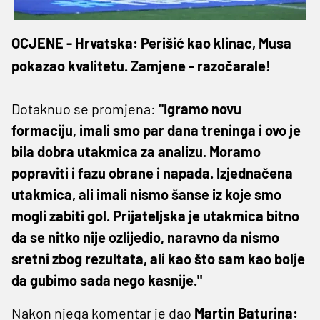
OCJENE - Hrvatska: Perišić kao klinac, Musa
pokazao kvalitetu. Zamjene - razočarale!
Dotaknuo se promjena:
"Igramo novu
formaciju, imali smo par dana treninga i ovo je
bila dobra utakmica za analizu. Moramo
popraviti i fazu obrane i napada. Izjednačena
utakmica, ali imali nismo šanse iz koje smo
mogli zabiti gol. Prijateljska je utakmica bitno
da se nitko nije ozlijedio, naravno da nismo
sretni zbog rezultata, ali kao što sam kao bolje
da gubimo sada nego kasnije."
Nakon njega komentar je dao
Martin Baturina: