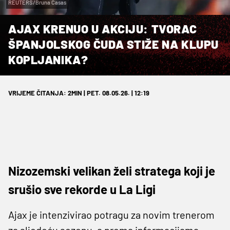
REUTERS/Bruna Casas
AJAX KRENUO U AKCIJU: TVORAC
ŠPANJOLSKOG ČUDA STIŽE NA KLUPU
KOPLJANIKA?
VRIJEME ČITANJA: 2MIN | PET. 08.05.26. | 12:19
Nizozemski velikan želi stratega koji je
srušio sve rekorde u La Ligi
Ajax je intenzivirao potragu za novim trenerom
za sljedeću sezonu, a prema informacijama