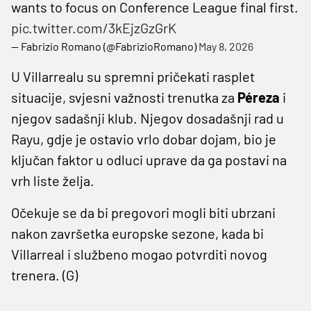
wants to focus on Conference League final first.
pic.twitter.com/3kEjzGzGrK
— Fabrizio Romano (@FabrizioRomano)
May 8, 2026
U Villarrealu su spremni pričekati rasplet
situacije, svjesni važnosti trenutka za
Péreza
i
njegov sadašnji klub. Njegov dosadašnji rad u
Rayu, gdje je ostavio vrlo dobar dojam, bio je
ključan faktor u odluci uprave da ga postavi na
vrh liste želja.
Očekuje se da bi pregovori mogli biti ubrzani
nakon završetka europske sezone, kada bi
Villarreal i službeno mogao potvrditi novog
trenera. (G)