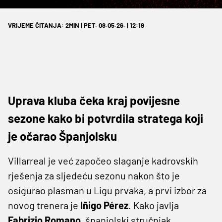
VRIJEME ČITANJA: 2MIN | PET. 08.05.26. | 12:19
Uprava kluba čeka kraj povijesne
sezone kako bi potvrdila stratega koji
je očarao Španjolsku
Villarreal je već započeo slaganje kadrovskih
rješenja za sljedeću sezonu nakon što je
osigurao plasman u Ligu prvaka, a prvi izbor za
novog trenera je
Iñigo Pérez
. Kako javlja
Fabrizio Romano
, španjolski stručnjak