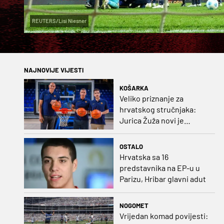
REUTERS/Lisi Niesner
NAJNOVIJE VIJESTI
KOŠARKA
Veliko priznanje za
hrvatskog stručnjaka:
Jurica Žuža novi je
pomoćni trener
Barcelone!
OSTALO
Hrvatska sa 16
predstavnika na EP-u u
Parizu, Hribar glavni adut
NOGOMET
Vrijedan komad povijesti: