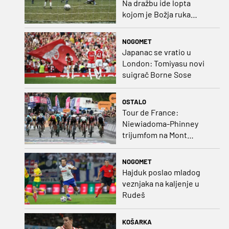
Na dražbu ide lopta
kojom je Božja ruka
postigla gol
NOGOMET
Japanac se vratio u
London: Tomiyasu novi
suigrač Borne Sose
OSTALO
Tour de France:
Niewiadoma-Phinney
trijumfom na Mont
Ventoux preuzela žutu
majicu
NOGOMET
Hajduk poslao mladog
veznjaka na kaljenje u
Rudeš
KOŠARKA