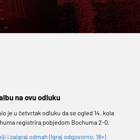
 žalbu na ovu odluku
je u četvrtak odluku da se ogled 14. kola
chuma registrira pobjedom Bochuma 2-0.
 i zaigraj odmah (Igraj odgovorno, 18+)