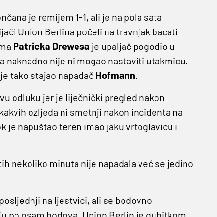
čana je remijem 1-1, ali je na pola sata
ači Union Berlina počeli na travnjak bacati
uma
Patricka Drewesa
je upaljač pogodio u
a naknadno nije ni mogao nastaviti utakmicu.
je tako stajao napadač
Hofmann
.
ovu odluku jer je liječnički pregled nakon
akvih ozljeda ni smetnji nakon incidenta na
k je napuštao teren imao jaku vrtoglavicu i
ih nekoliko minuta nije napadala već se jedino
osljednji na ljestvici, ali se bodovno
ju po osam bodova. Union Berlin je gubitkom