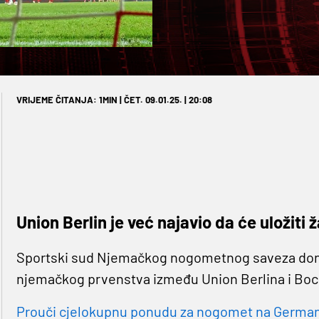
VRIJEME ČITANJA: 1MIN | ČET. 09.01.25. | 20:08
Union Berlin je već najavio da će uložiti
Sportski sud Njemačkog nogometnog saveza donio 
njemačkog prvenstva između Union Berlina i Bo
Prouči cjelokupnu ponudu za nogomet na Germaniji