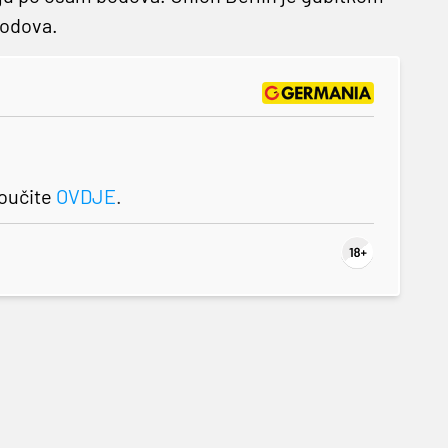
bodova.
roučite
OVDJE
.