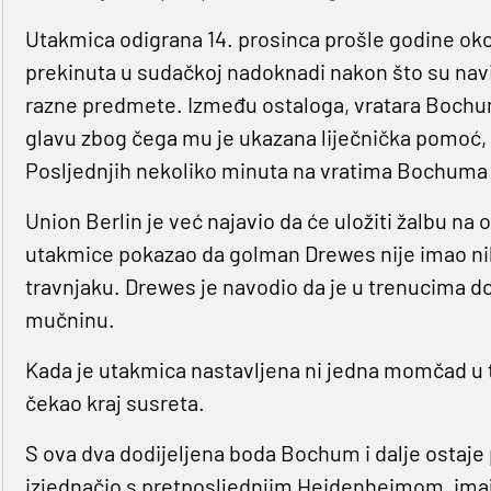
Utakmica odigrana 14. prosinca prošle godine okon
prekinuta u sudačkoj nadoknadi nakon što su navij
razne predmete. Između ostaloga, vratara Boch
glavu zbog čega mu je ukazana liječnička pomoć, 
Posljednjih nekoliko minuta na vratima Bochuma 
Union Berlin je već najavio da će uložiti žalbu na 
utakmice pokazao da golman Drewes nije imao nik
travnjaku. Drewes je navodio da je u trenucima do
mučninu.
Kada je utakmica nastavljena ni jedna momčad u t
čekao kraj susreta.
S ova dva dodijeljena boda Bochum i dalje ostaje p
izjednačio s pretposljednjim Heidenheimom, ima