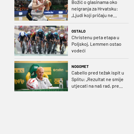
Božić o glasinama oko
neigranja za Hrvatsku:
„Ljudi koji pričaju ne
plaćaju mi račune, ne
osvrćem se komentare
OSTALO
dušebrižnika“
Christenu peta etapa u
Poljskoj, Lemmen ostao
vodeći
NOGOMET
Cabello pred težak ispit u
Splitu: „Rezultat ne smije
utjecati na naš rad, pred
nama je dugo prvenstvo“