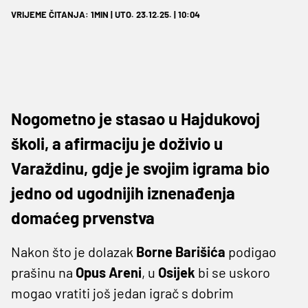
VRIJEME ČITANJA: 1MIN | UTO. 23.12.25. | 10:04
Nogometno je stasao u Hajdukovoj
školi, a afirmaciju je doživio u
Varaždinu, gdje je svojim igrama bio
jedno od ugodnijih iznenađenja
domaćeg prvenstva
Nakon što je dolazak
Borne Barišića
podigao
prašinu na
Opus Areni
, u
Osijek
bi se uskoro
mogao vratiti još jedan igrač s dobrim