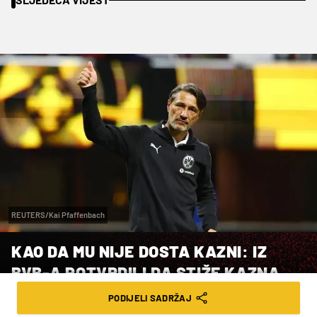
REUTERS/Kai Pfaffenbach
KAO DA MU NIJE DOSTA KAZNI: IZ
BVB-A POTVRDILI DA STIŽE KAZNA
KOVAČEVOM 'BUNTOVNIKU BEZ
PODIJELI SADRŽAJ
RAZLOGA'