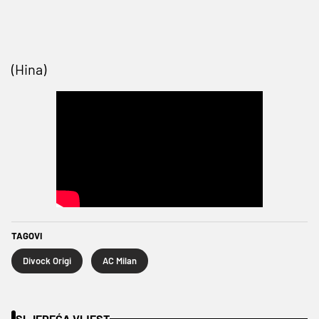
(Hina)
TAGOVI
Divock Origi
AC Milan
SLJEDEĆA VIJEST