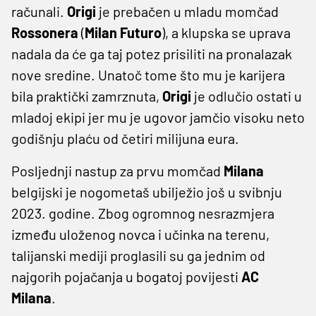
računali.
Origi
je prebačen u mladu momčad
Rossonera
(
Milan Futuro
), a klupska se uprava
nadala da će ga taj potez prisiliti na pronalazak
nove sredine. Unatoč tome što mu je karijera
bila praktički zamrznuta,
Origi
je odlučio ostati u
mladoj ekipi jer mu je ugovor jamčio visoku neto
godišnju plaću od četiri milijuna eura.
Posljednji nastup za prvu momčad
Milana
belgijski je nogometaš ubilježio još u svibnju
2023. godine. Zbog ogromnog nesrazmjera
između uloženog novca i učinka na terenu,
talijanski mediji proglasili su ga jednim od
najgorih pojačanja u bogatoj povijesti
AC
Milana
.