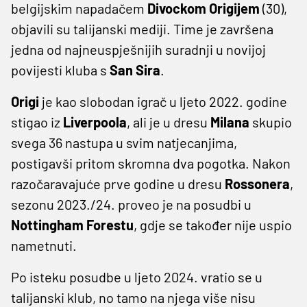
belgijskim napadačem
Divockom Origijem
(30),
objavili su talijanski mediji. Time je završena
jedna od najneuspješnijih suradnji u novijoj
povijesti kluba s
San Sira
.
Origi
je kao slobodan igrač u ljeto 2022. godine
stigao iz
Liverpoola
, ali je u dresu
Milana
skupio
svega 36 nastupa u svim natjecanjima,
postigavši pritom skromna dva pogotka. Nakon
razočaravajuće prve godine u dresu
Rossonera
,
sezonu 2023./24. proveo je na posudbi u
Nottingham Forestu
, gdje se također nije uspio
nametnuti.
Po isteku posudbe u ljeto 2024. vratio se u
talijanski klub, no tamo na njega više nisu