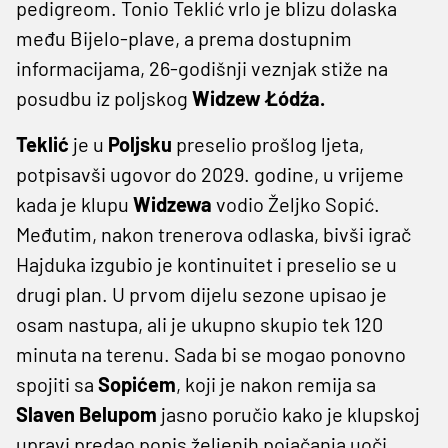
pedigreom. Tonio Teklić vrlo je blizu dolaska
među Bijelo-plave, a prema dostupnim
informacijama, 26-godišnji veznjak stiže na
posudbu iz poljskog
Widzew Łódźa.
Teklić
je u
Poljsku
preselio prošlog ljeta,
potpisavši ugovor do 2029. godine, u vrijeme
kada je klupu
Widzewa
vodio Željko Sopić.
Međutim, nakon trenerova odlaska, bivši igrač
Hajduka izgubio je kontinuitet i preselio se u
drugi plan. U prvom dijelu sezone upisao je
osam nastupa, ali je ukupno skupio tek 120
minuta na terenu. Sada bi se mogao ponovno
spojiti sa
Sopićem
, koji je nakon remija sa
Slaven Belupom
jasno poručio kako je klupskoj
upravi predao popis željenih pojačanja uoči