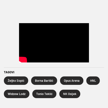
TAGOVI
Željko Sopić
Borna Barišić
Opus Arena
HNL
Widzew Lodz
Tonio Teklić
NK Osijek