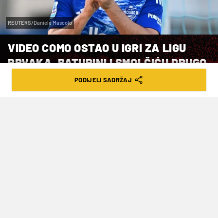
REUTERS/Daniele Mascolo
VIDEO COMO OSTAO U IGRI ZA LIGU
PRVAKA, BATURINI I SMOLČIĆU DRUGO
POLUVRIJEME
PODIJELI SADRŽAJ
VRIJEME ČITANJA: 1MIN | NED. 10.05.26. | 15:12
Domagoj Bradarić je ostao na klupi za
pričuve Verone