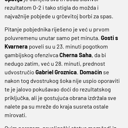
rezultatom 0-2 i tako stigla do možda i
najvažnije pobjede u grčevitoj borbi za spas.
Pitanje pobjednika riješeno je već u prvom
poluvremenu unutar samo pet minuta.
Gosti s
Kvarnera
poveli su u 23. minuti pogotkom
gambijskog ofenzivca
Cherna Saha
, da bi
nedugo zatim, već u 28. minuti, prednost
udvostručio
Gabriel Groznica
.
Domaćin
se
nakon tog dvostrukog šoka nije uspio oporaviti
te je jalovo pokušavao doći do rezultatskog
priključka, ali je gostujuća obrana izdržala sve
nalete pa su mreže do kraja susreta ostale
mirovati.
Ovim porazom, prvoligaški status momčadi iz