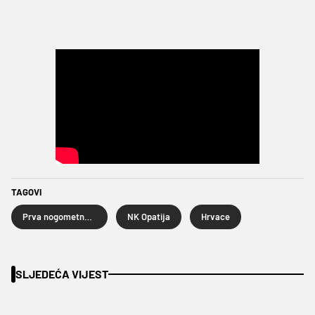
TAGOVI
Prva nogometna liga
NK Opatija
Hrvace
SLJEDEĆA VIJEST