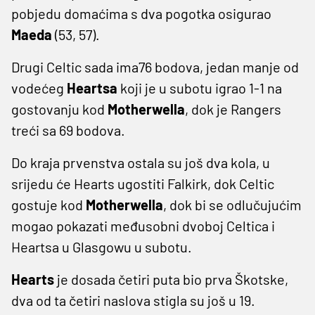
pobjedu domaćima s dva pogotka osigurao
Maeda
(53, 57).
Drugi Celtic sada ima76 bodova, jedan manje od
vodećeg
Heartsa
koji je u subotu igrao 1-1 na
gostovanju kod
Motherwella
, dok je Rangers
treći sa 69 bodova.
Do kraja prvenstva ostala su još dva kola, u
srijedu će Hearts ugostiti Falkirk, dok Celtic
gostuje kod
Motherwella
, dok bi se odlučujućim
mogao pokazati međusobni dvoboj Celtica i
Heartsa u Glasgowu u subotu.
Hearts
je dosada četiri puta bio prva Škotske,
dva od ta četiri naslova stigla su još u 19.