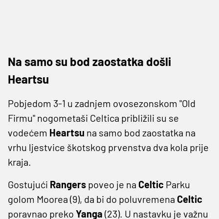
Na samo su bod zaostatka došli
Heartsu
Pobjedom 3-1 u zadnjem ovosezonskom "Old
Firmu" nogometaši Celtica približili su se
vodećem
Heartsu
na samo bod zaostatka na
vrhu ljestvice škotskog prvenstva dva kola prije
kraja.
Gostujući
Rangers
poveo je na
Celtic
Parku
golom Moorea (9), da bi do poluvremena
Celtic
poravnao preko
Yanga
(23). U nastavku je važnu