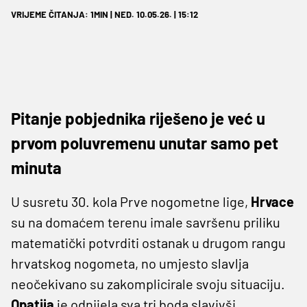
VRIJEME ČITANJA: 1MIN | NED. 10.05.26. | 15:12
Pitanje pobjednika riješeno je već u
prvom poluvremenu unutar samo pet
minuta
U susretu 30. kola Prve nogometne lige,
Hrvace
su na domaćem terenu imale savršenu priliku
matematički potvrditi ostanak u drugom rangu
hrvatskog nogometa, no umjesto slavlja
neočekivano su zakomplicirale svoju situaciju.
Opatija
je odnijela sva tri boda slavivši