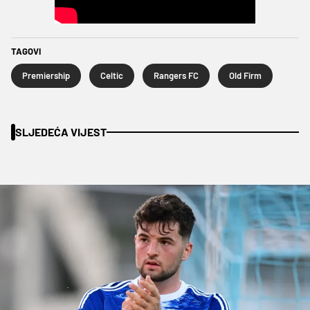
TAGOVI
Premiership
Celtic
Rangers FC
Old Firm
SLJEDEĆA VIJEST