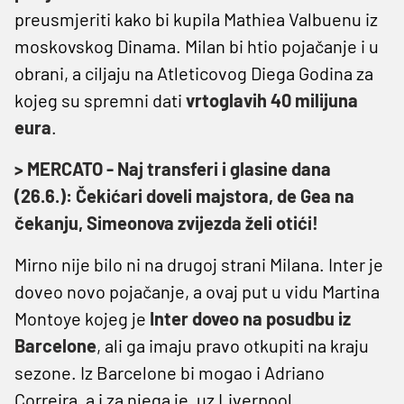
preusmjeriti kako bi kupila Mathiea Valbuenu iz
moskovskog Dinama. Milan bi htio pojačanje i u
obrani, a ciljaju na Atleticovog Diega Godina za
kojeg su spremni dati
vrtoglavih 40 milijuna
eura
.
> MERCATO - Naj transferi i glasine dana
(26.6.): Čekićari doveli majstora, de Gea na
čekanju, Simeonova zvijezda želi otići!
Mirno nije bilo ni na drugoj strani Milana. Inter je
doveo novo pojačanje, a ovaj put u vidu Martina
Montoye kojeg je
Inter doveo na posudbu iz
Barcelone
, ali ga imaju pravo otkupiti na kraju
sezone. Iz Barcelone bi mogao i Adriano
Correira, a i za njega je, uz Liverpool,