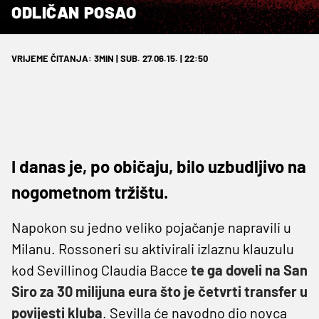
ODLIČAN POSAO
VRIJEME ČITANJA: 3MIN | SUB. 27.06.15. | 22:50
I danas je, po običaju, bilo uzbudljivo na
nogometnom tržištu.
Napokon su jedno veliko pojačanje napravili u
Milanu. Rossoneri su aktivirali izlaznu klauzulu
kod Sevillinog Claudia Bacce
te ga doveli na San
Siro za 30 milijuna eura što je četvrti transfer u
povijesti kluba
. Sevilla će navodno dio novca