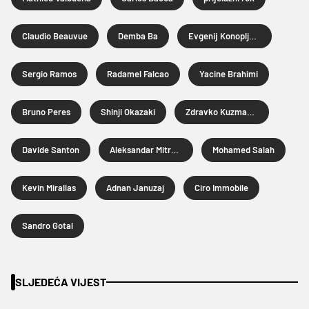
Claudio Beauvue
Demba Ba
Evgenij Konopljanka
Sergio Ramos
Radamel Falcao
Yacine Brahimi
Bruno Peres
Shinji Okazaki
Zdravko Kuzmanović
Davide Santon
Aleksandar Mitrović
Mohamed Salah
Kevin Mirallas
Adnan Januzaj
Ciro Immobile
Sandro Gotal
SLJEDEĆA VIJEST