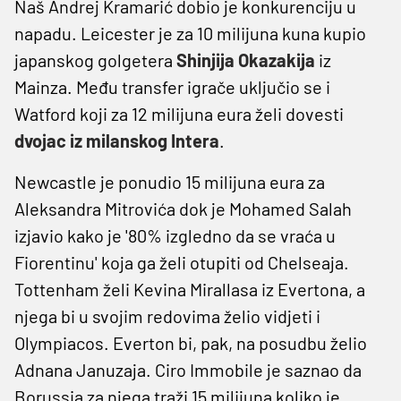
Naš Andrej Kramarić dobio je konkurenciju u
napadu. Leicester je za 10 milijuna kuna kupio
japanskog golgetera
Shinjija Okazakija
iz
Mainza. Među transfer igrače uključio se i
Watford koji za 12 milijuna eura želi dovesti
dvojac iz milanskog Intera
.
Newcastle je ponudio 15 milijuna eura za
Aleksandra Mitrovića dok je Mohamed Salah
izjavio kako je '80% izgledno da se vraća u
Fiorentinu' koja ga želi otupiti od Chelseaja.
Tottenham želi Kevina Mirallasa iz Evertona, a
njega bi u svojim redovima želio vidjeti i
Olympiacos. Everton bi, pak, na posudbu želio
Adnana Januzaja. Ciro Immobile je saznao da
Borussia za njega traži 15 milijuna koliko je,