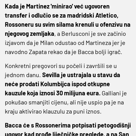
Kada je Martinez 'minirao' već ugovoren
transfer i odlučio se za madridski Atletico,
Rossoneru su svim silama krenuli u ofenzivu na
njegovog zemljaka
, a Berlusconi je sve začinio
izjavom da je Milan odustao od Martineza jer je
navodno Zapata rekao da je Bacca bolji igrač.
Konkretni pregovori su počeli i završili se u
jednom danu.
Sevilla je ustrajala u stavu da
neće prodati Kolumbijca ispod otkupne
kauzule koja iznosi 30 milijuna eura.
Galliani je
pokušao smanjiti cijenu, ali nije uspio pa je na
kraju aktivirao klauzulu za puni iznos.
Bacca će s Rossonerima potpisati petogodišnji
ugovor kad prođe liječničke preglede, a na San