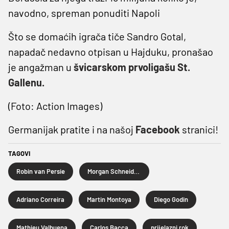
navodno, spreman ponuditi Napoli
Što se domaćih igrača tiče Sandro Gotal,
napadač nedavno otpisan u Hajduku, pronašao
je angažman u
švicarskom prvoligašu St.
Gallenu.
(Foto: Action Images)
Germanijak pratite i na našoj
Facebook
stranici!
TAGOVI
Robin van Persie
Morgan Schneiderlin
Adriano Correira
Martin Montoya
Diego Godin
Mathieu Valbuena
Carlos Bacca
prijelazni rok