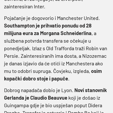
zainteresiran Inter.
Pojačanje je dogovorio i Manchester United.
Southampton je prihvatio ponudu od 28
milijuna eura za Morgana Schneiderlina
, a
službena potvrda transfera se očekuje u
ponedjeljak. Izlaz s Old Trafforda traži Robin van
Persie. Zainteresiranih ima dosta, a Nizozemac
je danas izjavio da će otići iz Manchestera ako
mu to odobri supruga. Čovjeku, izgleda,
osim
kopački dobro stoje i papuče
.
Dobrog napadača dobio je Lyon.
Novi stanovnik
Gerlanda je Claudio Beauvue
koji je došao iz
Guingampa gdje je bio uspješan poput Didera
Drogbe. Transfer je ostvario i Demba Ba koji je