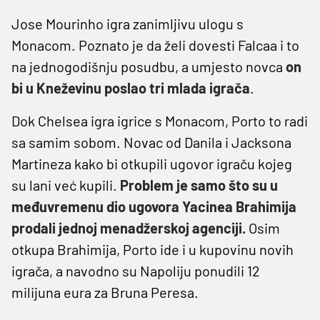
Jose Mourinho igra zanimljivu ulogu s
Monacom. Poznato je da želi dovesti Falcaa i to
na jednogodišnju posudbu, a umjesto novca
on
bi u Kneževinu poslao tri mlada igrača
.
Dok Chelsea igra igrice s Monacom, Porto to radi
sa samim sobom. Novac od Danila i Jacksona
Martineza kako bi otkupili ugovor igraču kojeg
su lani već kupili.
Problem je samo što su u
međuvremenu dio ugovora Yacinea Brahimija
prodali jednoj menadžerskoj agenciji.
Osim
otkupa Brahimija, Porto ide i u kupovinu novih
igrača, a navodno su Napoliju ponudili 12
milijuna eura za Bruna Peresa.