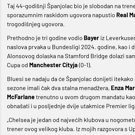
Taj 44-godišnji Španjolac bio je slobodan na trene
sporazumnim raskidom ugovora napustio
Real M
trogodišnjeg ugovora.
Prethodno je tri godine vodio
Bayer
iz Leverkuse
naslova prvaka u Bundesligi 2024. godine, kao i
Alonsovog dolaska na Stamford Bridge dolazi sam
Cupa od
Manchester Cityja
(0-1).
Bluesi se nadaju da će Španjolac donijeti itekako
sezone imali čak dva stalna menadžera,
Enza Ma
McFarlane
trenutno u svom drugom mandatu kao pr
obnašati i u posljednje dvije utakmice Premier lig
„Chelsea je jedan od najvećih klubova u nogome
trener ovog velikog kluba. Iz mojih razgovora s Up