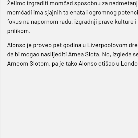
Želimo izgraditi momčad sposobnu za nadmetanje na
momčadi ima sjajnih talenata i ogromnog potencijal
fokus na napornom radu, izgradnji prave kulture i
prilikom.
Alonso je proveo pet godina u Liverpoolovom dresu,
da bi mogao naslijediti Arnea Slota. No, izgleda 
Arneom Slotom, pa je tako Alonso otišao u London