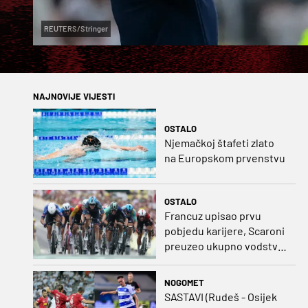
REUTERS/Stringer
NAJNOVIJE VIJESTI
OSTALO
Njemačkoj štafeti zlato
na Europskom prvenstvu
OSTALO
Francuz upisao prvu
pobjedu karijere, Scaroni
preuzeo ukupno vodstvo
u Poljskoj
NOGOMET
SASTAVI (Rudeš - Osijek