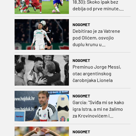
18.30): Skoko ipak bez
debija od prve minute,
gosti promijenili
napadača u odnosu na
NOGOMET
prvo kolo
Debitirao je za Vatrene
pod Olićem, osvojio
duplu krunu u
Rumunjskoj pa preselio
na Cipar
NOGOMET
Preminuo Jorge Messi,
otac argentinskog
čarobnjaka Lionela
NOGOMET
Garcia: "Sviđa mi se kako
igra Istra, a mi ne žalimo
za Krovinovićem i
Guillamonom. Selahi?
Nismo u kontaktu"
NOGOMET