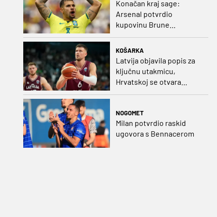
Konačan kraj sage:
Arsenal potvrdio
kupovinu Brune
Guimaraesa
KOŠARKA
Latvija objavila popis za
ključnu utakmicu,
Hrvatskoj se otvara
velika prilika
NOGOMET
Milan potvrdio raskid
ugovora s Bennacerom