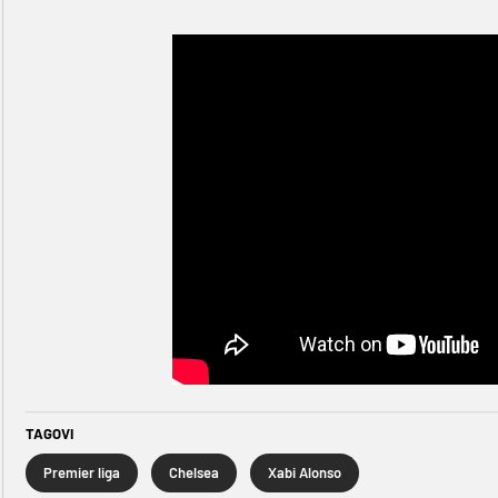
TAGOVI
Premier liga
Chelsea
Xabi Alonso