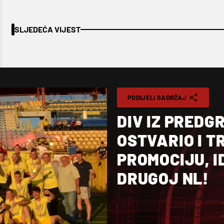
SLJEDEĆA VIJEST
PODIJELI SADRŽAJ
DIV IZ PREDG
OSTVARIO I 
PROMOCIJU, I
DRUGOJ NL!