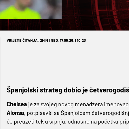
VRIJEME ČITANJA: 2MIN | NED. 17.05.26. | 10:23
Španjolski strateg dobio je četverogodiš
Chelsea
je za svojeg novog menadžera imenovao
Alonsa,
potpisavši sa Španjolcem četverogodišnji 
će preuzeti tek u srpnju, odnosno na početku pr