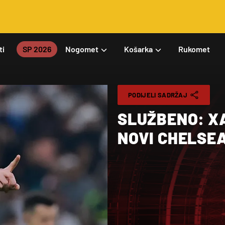
ti
SP 2026
Nogomet
Košarka
Rukomet
PODIJELI SADRŽAJ
SLUŽBENO: X
NOVI CHELSE