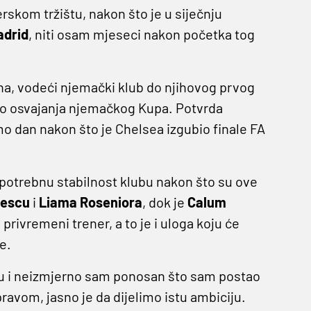
rskom tržištu, nakon što je u siječnju
adrid
, niti osam mjeseci nakon početka tog
na, vodeći njemački klub do njihovog prvog
 do osvajanja njemačkog Kupa. Potvrda
o dan nakon što je Chelsea izgubio finale FA
 potrebnu stabilnost klubu nakon što su ove
rescu
i
Liama
Roseniora
, dok je
Calum
ivremeni trener, a to je i uloga koju će
e.
tu i neizmjerno sam ponosan što sam postao
ravom, jasno je da dijelimo istu ambiciju.