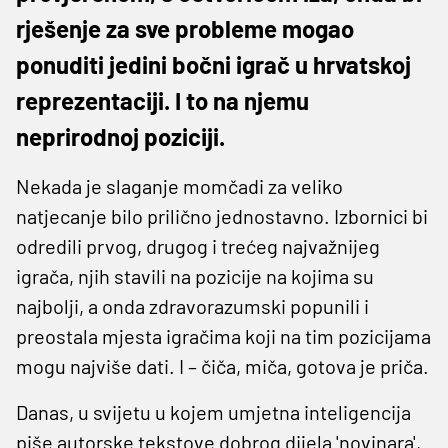
rješenje za sve probleme mogao
ponuditi jedini bočni igrač u hrvatskoj
reprezentaciji. I to na njemu
neprirodnoj poziciji.
Nekada je slaganje momčadi za veliko
natjecanje bilo prilično jednostavno. Izbornici bi
odredili prvog, drugog i trećeg najvažnijeg
igrača, njih stavili na pozicije na kojima su
najbolji, a onda zdravorazumski popunili i
preostala mjesta igračima koji na tim pozicijama
mogu najviše dati. I – čiča, miča, gotova je priča.
Danas, u svijetu u kojem umjetna inteligencija
piše autorske tekstove dobrog dijela 'novinara',