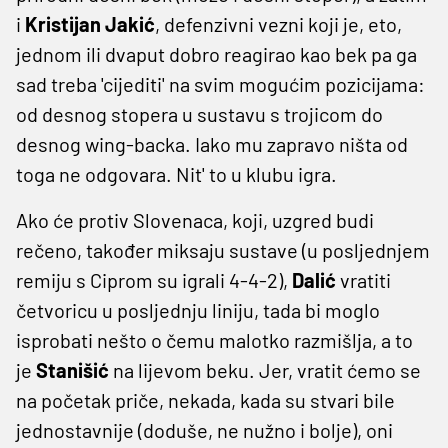
i
Kristijan Jakić
, defenzivni vezni koji je, eto,
jednom ili dvaput dobro reagirao kao bek pa ga
sad treba 'cijediti' na svim mogućim pozicijama:
od desnog stopera u sustavu s trojicom do
desnog wing-backa. Iako mu zapravo ništa od
toga ne odgovara. Nit' to u klubu igra.
Ako će protiv Slovenaca, koji, uzgred budi
rečeno, također miksaju sustave (u posljednjem
remiju s Ciprom su igrali 4-4-2),
Dalić
vratiti
četvoricu u posljednju liniju, tada bi moglo
isprobati nešto o čemu malotko razmišlja, a to
je
Stanišić
na lijevom beku. Jer, vratit ćemo se
na početak priče, nekada, kada su stvari bile
jednostavnije (doduše, ne nužno i bolje), oni