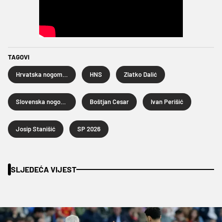
TAGOVI
Hrvatska nogometna reprezentacija
HNS
Zlatko Dalić
Slovenska nogometna reprezentacija
Boštjan Cesar
Ivan Perišić
Josip Stanišić
SP 2026
SLJEDEĆA VIJEST