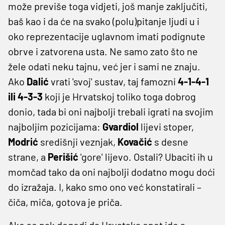
može previše toga vidjeti, još manje zaključiti,
baš kao i da će na svako (polu)pitanje ljudi u i
oko reprezentacije uglavnom imati podignute
obrve i zatvorena usta. Ne samo zato što ne
žele odati neku tajnu, već jer i sami ne znaju.
Ako
Dalić
vrati 'svoj' sustav, taj famozni
4-1-4-1
ili 4-3-3
koji je Hrvatskoj toliko toga dobrog
donio, tada bi oni najbolji trebali igrati na svojim
najboljim pozicijama:
Gvardiol
lijevi stoper,
Modrić
središnji veznjak,
Kovačić
s desne
strane, a
Perišić
'gore' lijevo. Ostali? Ubaciti ih u
momčad tako da oni najbolji dodatno mogu doći
do izražaja. I, kako smo ono već konstatirali –
čiča, miča, gotova je priča.
Ako se pak dogodi da Hrvatska opet ide s