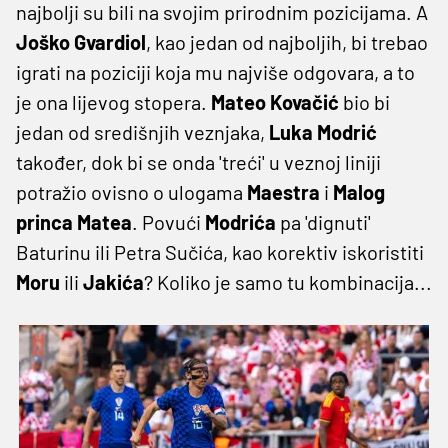
najbolji su bili na svojim prirodnim pozicijama. A
Joško Gvardiol
, kao jedan od najboljih, bi trebao
igrati na poziciji koja mu najviše odgovara, a to
je ona lijevog stopera.
Mateo Kovačić
bio bi
jedan od središnjih veznjaka,
Luka Modrić
također, dok bi se onda 'treći' u veznoj liniji
potražio ovisno o ulogama
Maestra
i
Malog
princa Matea
. Povući
Modrića
pa 'dignuti'
Baturinu ili Petra Sučića, kao korektiv iskoristiti
Moru
ili
Jakića
? Koliko je samo tu kombinacija...