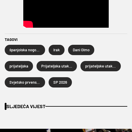
TAGOVI
španjolska nogometna reprezentacija
Irak
Dani Olmo
prijateljska
Prijateljska utakmica
prijateljske utakmice
Svjetsko prvenstvo u nogometu 2026.
SP 2026
SLJEDEĆA VIJEST