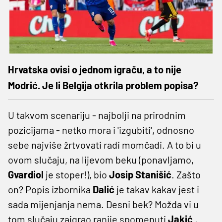
Hrvatska ovisi o jednom igraču, a to nije
Modrić. Je li Belgija otkrila problem popisa?
U takvom scenariju - najbolji na prirodnim
pozicijama - netko mora i 'izgubiti', odnosno
sebe najviše žrtvovati radi momčadi. A to bi u
ovom slučaju, na lijevom beku (ponavljamo,
Gvardiol
je stoper!), bio
Josip Stanišić
. Zašto
on? Popis izbornika
Dalić
je takav kakav jest i
sada mijenjanja nema. Desni bek? Možda vi u
tom slučaju zaigrao ranije spomenuti
Jakić
,