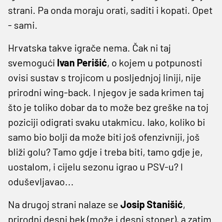
strani. Pa onda moraju orati, saditi i kopati. Opet
- sami.
Hrvatska takve igrače nema. Čak ni taj
svemogući
Ivan Perišić
, o kojem u potpunosti
ovisi sustav s trojicom u posljednjoj liniji, nije
prirodni wing-back. I njegov je sada krimen taj
što je toliko dobar da to može bez greške na toj
poziciji odigrati svaku utakmicu. Iako, koliko bi
samo bio bolji da može biti još ofenzivniji, još
bliži golu? Tamo gdje i treba biti, tamo gdje je,
uostalom, i cijelu sezonu igrao u PSV-u? I
oduševljavao...
Na drugoj strani nalaze se
Josip Stanišić
,
prirodni desni bek (može i desni stoper), a zatim