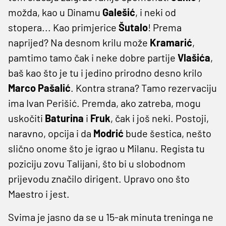
možda, kao u Dinamu
Galešić
, i neki od
stopera... Kao primjerice
Šutalo
! Prema
naprijed? Na desnom krilu može
Kramarić
,
pamtimo tamo čak i neke dobre partije
Vlašića
,
baš kao što je tu i jedino prirodno desno krilo
Marco Pašalić
. Kontra strana? Tamo rezervaciju
ima Ivan Perišić. Premda, ako zatreba, mogu
uskočiti
Baturina
i
Fruk
, čak i još neki. Postoji,
naravno, opcija i da
Modrić
bude šestica, nešto
slično onome što je igrao u Milanu. Regista tu
poziciju zovu Talijani, što bi u slobodnom
prijevodu značilo dirigent. Upravo ono što
Maestro i jest.
Svima je jasno da se u 15-ak minuta treninga ne