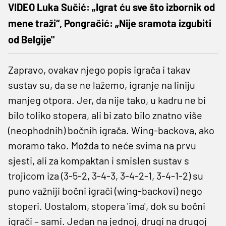
VIDEO Luka Sučić: „Igrat ću sve što izbornik od
mene traži“, Pongračić: „Nije sramota izgubiti
od Belgije"
Zapravo, ovakav njego popis igrača i takav
sustav su, da se ne lažemo, igranje na liniju
manjeg otpora. Jer, da nije tako, u kadru ne bi
bilo toliko stopera, ali bi zato bilo znatno više
(neophodnih) bočnih igrača. Wing-backova, ako
moramo tako. Možda to neće svima na prvu
sjesti, ali za kompaktan i smislen sustav s
trojicom iza (3-5-2, 3-4-3, 3-4-2-1, 3-4-1-2) su
puno važniji bočni igrači (wing-backovi) nego
stoperi. Uostalom, stopera 'ima', dok su bočni
igrači – sami. Jedan na jednoj, drugi na drugoj