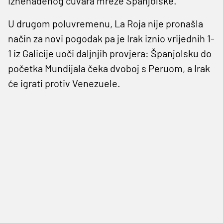
iznenađenog čuvara mreže Španjolske.
U drugom poluvremenu, La Roja nije pronašla
način za novi pogodak pa je Irak iznio vrijednih 1-
1 iz Galicije uoči daljnjih provjera: Španjolsku do
početka Mundijala čeka dvoboj s Peruom, a Irak
će igrati protiv Venezuele.