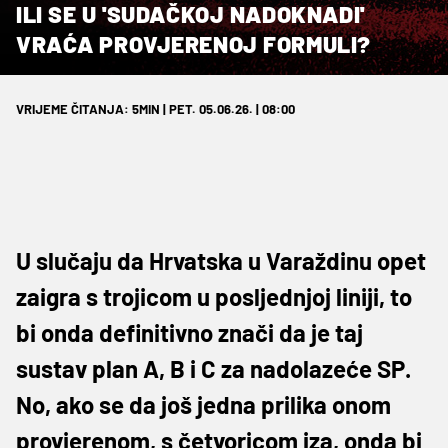
ILI SE U 'SUDAČKOJ NADOKNADI'
VRAĆA PROVJERENOJ FORMULI?
VRIJEME ČITANJA: 5MIN | PET. 05.06.26. | 08:00
U slučaju da Hrvatska u Varaždinu opet
zaigra s trojicom u posljednjoj liniji, to
bi onda definitivno znači da je taj
sustav plan A, B i C za nadolazeće SP.
No, ako se da još jedna prilika onom
provjerenom, s četvoricom iza, onda bi