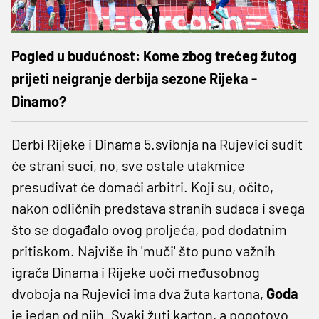
Pogled u budućnost: Kome zbog trećeg žutog
prijeti neigranje derbija sezone Rijeka -
Dinamo?
Derbi Rijeke i Dinama 5.svibnja na Rujevici sudit
će strani suci, no, sve ostale utakmice
presuđivat će domaći arbitri. Koji su, očito,
nakon odličnih predstava stranih sudaca i svega
što se događalo ovog proljeća, pod dodatnim
pritiskom. Najviše ih 'muči' što puno važnih
igrača Dinama i Rijeke uoči međusobnog
dvoboja na Rujevici ima dva žuta kartona,
Goda
je jedan od njih. Svaki žuti karton, a pogotovo