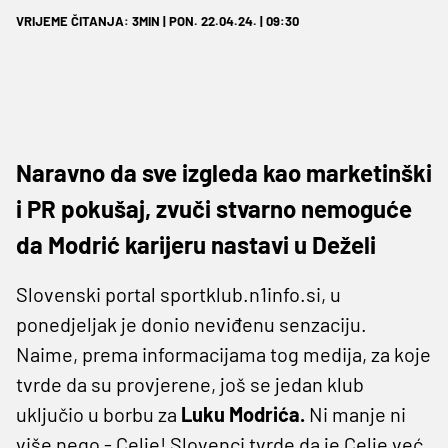
VRIJEME ČITANJA: 3MIN | PON. 22.04.24. | 09:30
Naravno da sve izgleda kao marketinški
i PR pokušaj, zvuči stvarno nemoguće
da Modrić karijeru nastavi u Deželi
Slovenski portal sportklub.n1info.si, u
ponedjeljak je donio neviđenu senzaciju.
Naime, prema informacijama tog medija, za koje
tvrde da su provjerene, još se jedan klub
uključio u borbu za
Luku Modrića.
Ni manje ni
više nego - Celje! Slovenci tvrde da je Celje već