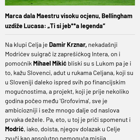
Marca dala Maestru visoku ocjenu, Bellingham
uzdiže Lucasa: „Ti si jeb**a legenda“
Na klupi Celja je
Damir Krznar,
nekadašnji
Modrićev suigrač iz zaprešićkog Intera, on i
pomoćnik
Mihael Mikić
bliski su s Lukom pa je i
to, kažu Slovenci, adut u rukama Celjana, koji su
u Sloveniji daleko ispred svih po financijskim
mogućnostima, a projekt, koji je prije nekoliko
godina počeo među 'Grofovima', sve je
ambiciozniji i seže mnogo dalje od naslova
prvaka dežele. Pa, eto, u toj je priči spomenut i
Modrić
, iako, doista, njegov dolazak u Celje
zvuči kao apsolutno nemoguća misija.