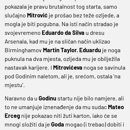
pokazala je pravu brutalnost tog starta, samo
slučajno
Mitrović
je prošao bez teže ozljede, a
mogla je biti pogubna. Na isti način stradao je
svojevremeno
Eduardo da Silva
u dresu
Arsenala, kad mu je na sličan način uklizao
Birminghamov
Martin Taylor. Eduardu
je noga
puknula na dva mjesta, ozljeda mu je obilježila
nastavak karijere. I
Mitrovićeva
noga se savinula
pod Godinim naletom, ali je, srećom, ostala 'na
mjestu'.
Naravno da u
Godinu
startu nije bilo namjere, ali
to ne umanjuje iznenađenje da mu sudac
Mateo
Erceg
nije pokazao niti žuti karton, iako će se
mnogi složiti da je
Goda
mogao (i trebao) dobiti i