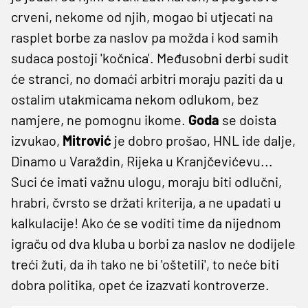
crveni, nekome od njih, mogao bi utjecati na
rasplet borbe za naslov pa možda i kod samih
sudaca postoji 'kočnica'. Međusobni derbi sudit
će stranci, no domaći arbitri moraju paziti da u
ostalim utakmicama nekom odlukom, bez
namjere, ne pomognu ikome.
Goda
se doista
izvukao,
Mitrović
je dobro prošao, HNL ide dalje,
Dinamo u Varaždin, Rijeka u Kranjčevićevu...
Suci će imati važnu ulogu, moraju biti odlučni,
hrabri, čvrsto se držati kriterija, a ne upadati u
kalkulacije! Ako će se voditi time da nijednom
igraču od dva kluba u borbi za naslov ne dodijele
treći žuti, da ih tako ne bi 'oštetili', to neće biti
dobra politika, opet će izazvati kontroverze.