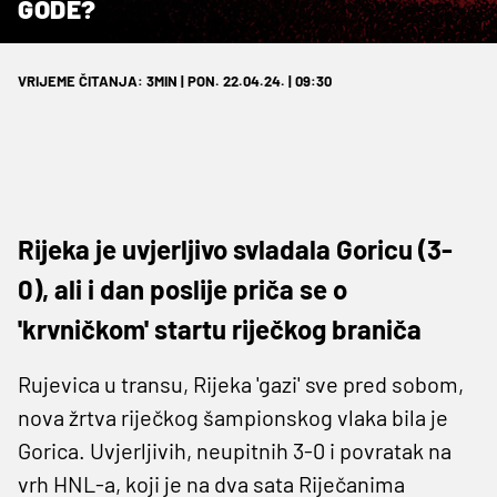
GODE?
VRIJEME ČITANJA: 3MIN | PON. 22.04.24. | 09:30
Rijeka je uvjerljivo svladala Goricu (3-
0), ali i dan poslije priča se o
'krvničkom' startu riječkog braniča
Rujevica u transu, Rijeka 'gazi' sve pred sobom,
nova žrtva riječkog šampionskog vlaka bila je
Gorica. Uvjerljivih, neupitnih 3-0 i povratak na
vrh HNL-a, koji je na dva sata Riječanima