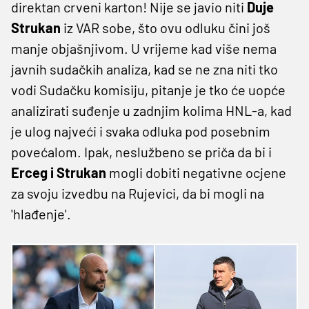
direktan crveni karton! Nije se javio niti
Duje
Strukan
iz VAR sobe, što ovu odluku čini još
manje objašnjivom. U vrijeme kad više nema
javnih sudačkih analiza, kad se ne zna niti tko
vodi Sudačku komisiju, pitanje je tko će uopće
analizirati suđenje u zadnjim kolima HNL-a, kad
je ulog najveći i svaka odluka pod posebnim
povećalom. Ipak, neslužbeno se priča da bi i
Erceg i Strukan
mogli dobiti negativne ocjene
za svoju izvedbu na Rujevici, da bi mogli na
'hlađenje'.