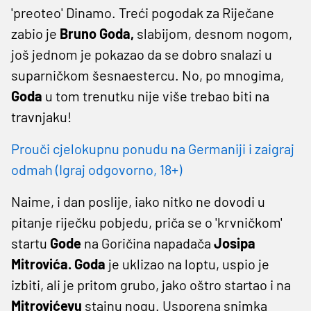
'preoteo' Dinamo. Treći pogodak za Riječane
zabio je
Bruno Goda,
slabijom, desnom nogom,
još jednom je pokazao da se dobro snalazi u
suparničkom šesnaestercu. No, po mnogima,
Goda
u tom trenutku nije više trebao biti na
travnjaku!
Prouči cjelokupnu ponudu na Germaniji i zaigraj
odmah (Igraj odgovorno, 18+)
Naime, i dan poslije, iako nitko ne dovodi u
pitanje riječku pobjedu, priča se o 'krvničkom'
startu
Gode
na Goričina napadača
Josipa
Mitrovića. Goda
je uklizao na loptu, uspio je
izbiti, ali je pritom grubo, jako oštro startao i na
Mitrovićevu
stajnu nogu. Usporena snimka