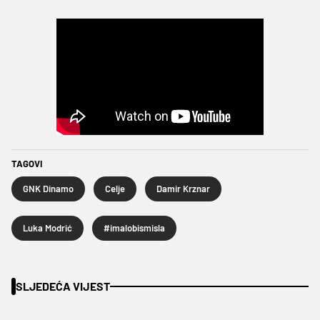
TAGOVI
GNK Dinamo
Celje
Damir Krznar
Luka Modrić
#imalobismisla
SLJEDEĆA VIJEST