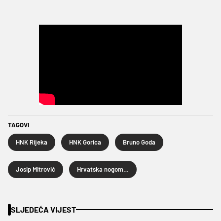
TAGOVI
HNK Rijeka
HNK Gorica
Bruno Goda
Josip Mitrović
Hrvatska nogometna liga
SLJEDEĆA VIJEST