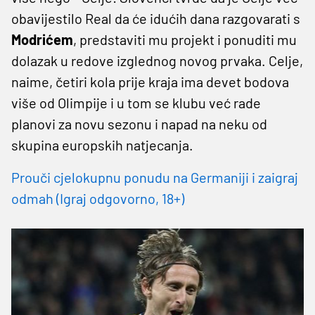
obavijestilo Real da će idućih dana razgovarati s
Modrićem
, predstaviti mu projekt i ponuditi mu
dolazak u redove izglednog novog prvaka. Celje,
naime, četiri kola prije kraja ima devet bodova
više od Olimpije i u tom se klubu već rade
planovi za novu sezonu i napad na neku od
skupina europskih natjecanja.
Prouči cjelokupnu ponudu na Germaniji i zaigraj
odmah (Igraj odgovorno, 18+)