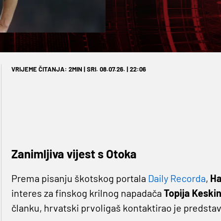
VRIJEME ČITANJA: 2MIN | SRI. 08.07.26. | 22:06
Zanimljiva vijest s Otoka
Prema pisanju škotskog portala
Daily Record
a
,
Ha
interes za finskog krilnog napadača
Topija Keski
članku, hrvatski prvoligaš kontaktirao je predstavn