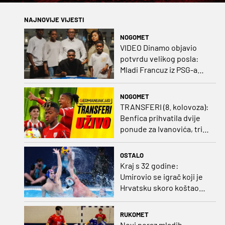
NAJNOVIJE VIJESTI
NOGOMET
VIDEO Dinamo objavio
potvrdu velikog posla:
Mladi Francuz iz PSG-a
zadužio dres Plavih!
NOGOMET
TRANSFERI (8. kolovoza):
Benfica prihvatila dvije
ponude za Ivanovića, tri
kluba u borbi za potpis
Šutala
OSTALO
Kraj s 32 godine:
Umirovio se igrač koji je
Hrvatsku skoro koštao
svjetskog zlata
RUKOMET
Novi poraz mladih