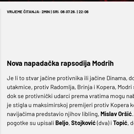
VRIJEME ČITANJA: 2MIN | SRI. 08.07.26. | 22:06
Nova napadačka rapsodija Modrih
Je li to stvar jačine protivnika ili jačine Dinama,
utakmice, protiv Radomlja, Brinja i Kopera, Modri s
dok se protivnički udarci prema vratima mogu nabr
je stigla u maksimirskoj premijeri protiv Kopera ko
navijačima predstavio njihov libling,
Mislav
Oršić
pogotke su upisali
Beljo
,
Stojković
(dva) i
Topić
, 