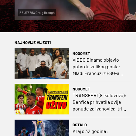
REUTERS/Craig Brough
NAJNOVIJE VIJESTI
NOGOMET
VIDEO Dinamo objavio
potvrdu velikog posla:
Mladi Francuz iz PSG-a
zadužio dres Plavih!
NOGOMET
TRANSFERI (8. kolovoza):
Benfica prihvatila dvije
ponude za Ivanovića, tri
kluba u borbi za potpis
Šutala
OSTALO
Kraj s 32 godine: