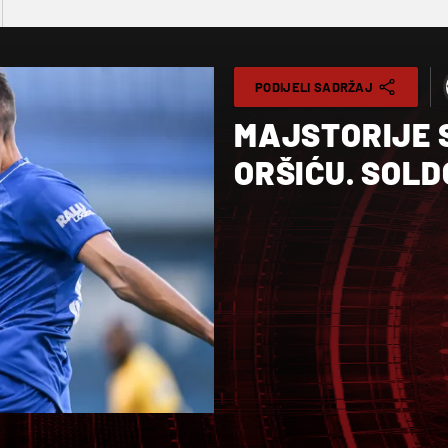
PODIJELI SADRŽAJ
MAJSTORIJE 
ORŠIĆU. SOLD