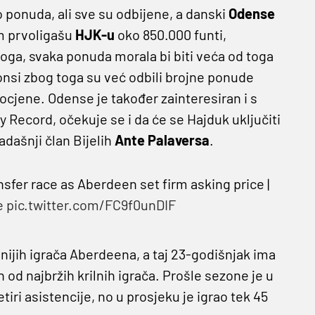
 ponuda, ali sve su odbijene, a danski
Odense
om prvoligašu
HJK-u
oko 850.000 funti,
ga, svaka ponuda morala bi biti veća od toga
onsi zbog toga su već odbili brojne ponude
ocjene. Odense je također zainteresiran i s
y Record, očekuje se i da će se Hajduk uključiti
kadašnji član Bijelih
Ante Palaversa
.
sfer race as Aberdeen set firm asking price |
e
pic.twitter.com/FC9f0unDIF
ijih igrača Aberdeena, a taj 23-godišnjak ima
 od najbržih krilnih igrača. Prošle sezone je u
tiri asistencije, no u prosjeku je igrao tek 45