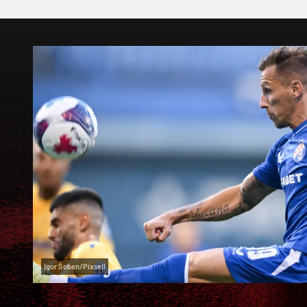
Igor Šoban/Pixsell