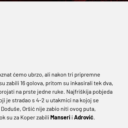
 doznat ćemo ubrzo, ali nakon tri pripremne
u zabili 16 golova, pritom su inkasirali tek dva,
ojati na prste jedne ruke. Najfriškija pobjeda
ji je stradao s 4-2 u utakmici na kojoj se
. Doduše, Oršić nije zabio niti ovog puta,
dok su za Koper zabili
Manseri
i
Adrović
.