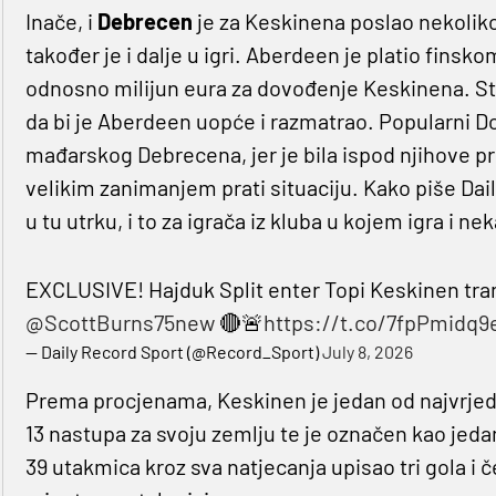
Inače, i
Debrecen
je za Keskinena poslao nekoliko
također je i dalje u igri. Aberdeen je platio finsk
odnosno milijun eura za dovođenje Keskinena. Sto
da bi je Aberdeen uopće i razmatrao. Popularni D
mađarskog Debrecena, jer je bila ispod njihove pr
velikim zanimanjem prati situaciju. Kako piše Dail
u tu utrku, i to za igrača iz kluba u kojem igra i ne
EXCLUSIVE! Hajduk Split enter Topi Keskinen tran
@ScottBurns75new
🔴🚨
https://t.co/7fpPmidq9
— Daily Record Sport (@Record_Sport)
July 8, 2026
Prema procjenama, Keskinen je jedan od najvrjedn
13 nastupa za svoju zemlju te je označen kao jedan
39 utakmica kroz sva natjecanja upisao tri gola i če