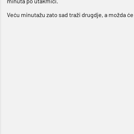
minuta po utakmici.
Veću minutažu zato sad traži drugdje, a možda će t