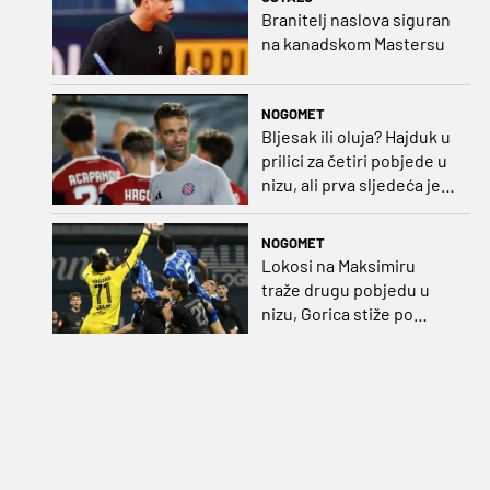
Branitelj naslova siguran
na kanadskom Mastersu
NOGOMET
Bljesak ili oluja? Hajduk u
prilici za četiri pobjede u
nizu, ali prva sljedeća je
najvažnija
NOGOMET
Lokosi na Maksimiru
traže drugu pobjedu u
nizu, Gorica stiže po
iskupljenje i bolje izdanje
nego na otvaranju