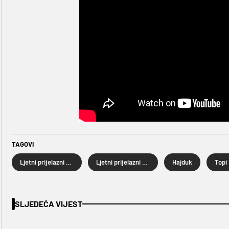
TAGOVI
Ljetni prijelazni rok
Ljetni prijelazni rok 2026.
Hajduk
Topi
SLJEDEĆA VIJEST