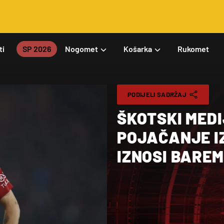
ti
SP 2026
Nogomet
Košarka
Rukomet
PODIJELI SADRŽAJ
ŠKOTSKI MEDI
POJAČANJE I
IZNOSI BAREM