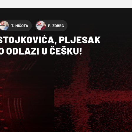
T. NIČOTA
P. ZOBEC
STOJKOVIĆA, PLJESAK
O ODLAZI U ČEŠKU!