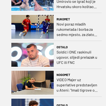
Umirovio se igrač koji je
Hrvatsku skoro koštao
svjetskog zlata
RUKOMET
Novi poraz mladih
rukometaša i borba za
sedmo mjesto, za zlato
se bore Slovenci i
Nijemci
OSTALO
Soldić i ONE raskinuli
ugovor, slijedi prelazak u
UFC ili FNC
NOGOMET
VIDEO Majer uz
superlative predstavljen
u Ateni: "Imaš tigrove oči,
vrlo si inteligentan"
OSTALO