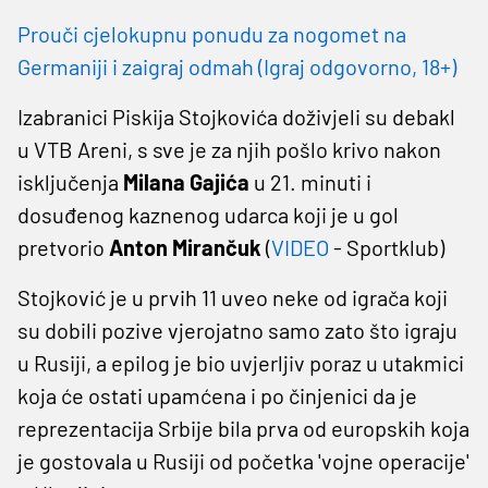
Prouči cjelokupnu ponudu za nogomet na
Germaniji i zaigraj odmah (Igraj odgovorno, 18+)
Izabranici Piskija Stojkovića doživjeli su debakl
u VTB Areni, s sve je za njih pošlo krivo nakon
isključenja
Milana Gajića
u 21. minuti i
dosuđenog kaznenog udarca koji je u gol
pretvorio
Anton Mirančuk
(
VIDEO
- Sportklub)
Stojković je u prvih 11 uveo neke od igrača koji
su dobili pozive vjerojatno samo zato što igraju
u Rusiji, a epilog je bio uvjerljiv poraz u utakmici
koja će ostati upamćena i po činjenici da je
reprezentacija Srbije bila prva od europskih koja
je gostovala u Rusiji od početka 'vojne operacije'