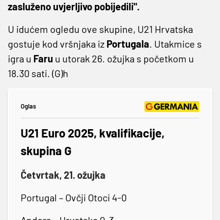
zasluženo uvjerljivo pobijedili".
U idućem ogledu ove skupine, U21 Hrvatska
gostuje kod vršnjaka iz
Portugala
. Utakmice s
igra u
Faru
u utorak 26. ožujka s početkom u
18.30 sati. (G)h
Oglas
U21 Euro 2025, kvalifikacije,
skupina G
Četvrtak, 21. ožujka
Portugal – Ovčji Otoci 4-0
Andora – Hrvatska 0-3