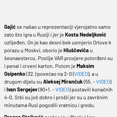
Gajić
se našao u reprezentaciji vjerojatno samo
zato što igra u Rusiji i jer je
Kosta Nedeljković
ozlijeđen. On je kao desni bek usmjerio Orlove k
porazu u Moskvi, oborio je
Hluščeviča
u
šesnaestercu. Poslije VAR provjere potvrđeni su
i penal i crveni karton. Potom je
Maksim
Osipenko
(32.) povećao na 2-0 (
VIDEO
), a u
drugom dijelu su
Aleksej Mirančuk
(55. -
VIDEO
)
i
Ivan Sergejev
(90+1. -
VIDEO
) postavili konačnih
4-0. Srbi su još dobro i prošli jer su u završnim
minutama Rusi pogodili vratnicu i gredu.
Dragan Stojković
prošao je u Moskvi kao