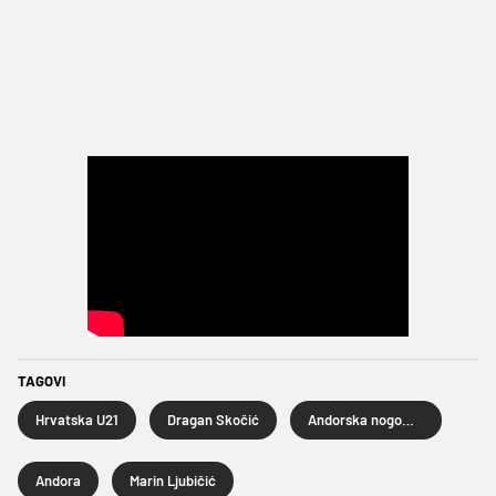
TAGOVI
Hrvatska U21
Dragan Skočić
Andorska nogometna reprezentacija
Andora
Marin Ljubičić