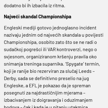
dodatno bi ih izbacila iz ritma.
Najveći skandal Championshipa
Engleski mediji gotovo jednoglasno incident
nazivaju jednim od najvećih skandala u povijesti
Championshipa, osobito zato što se ne radi o
sudačkoj pogrešci ili VAR kontroverzi, nego o
svjesnom, organiziranom kršenju pravila oko
snimanja treninga suparnika. ‘Spygate’ termin,
koji je ranije bio rezerviran za slučaj Leeds –
Derby, sada se definitivno preselio na jug
Engleske, a EFL je pokazao da je spreman
posegnuti za najdrastičnijim mjerama –
izbacivanjem iz doigravanja i oduzimanjem
bodova – čak i kada je u pitanju utakmica