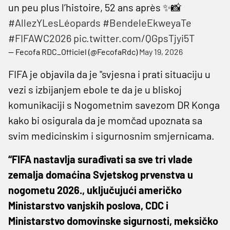
un peu plus l’histoire, 52 ans après ✨📸
#AllezYLesLéopards
#BendeleEkweyaTe
#FIFAWC2026
pic.twitter.com/QGpsTjyi5T
— Fecofa RDC_Officiel (@FecofaRdc)
May 19, 2026
FIFA je objavila da je "svjesna i prati situaciju u
vezi s izbijanjem ebole te da je u bliskoj
komunikaciji s Nogometnim savezom DR Konga
kako bi osigurala da je momčad upoznata sa
svim medicinskim i sigurnosnim smjernicama.
“FIFA nastavlja surađivati ​​sa sve tri vlade
zemalja domaćina Svjetskog prvenstva u
nogometu 2026., uključujući američko
Ministarstvo vanjskih poslova, CDC i
Ministarstvo domovinske sigurnosti, meksičko