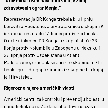
“Utakmica u Kinshasi otkazana je zbog
zdravstvenih ograničenja.”
Reprezentacija DR Konga trebala bi u lipnju
boraviti u Houstonu, a prva utakmica u skupini K
igra se u tom gradu 17. lipnja protiv Portugala.
Ostale utakmice DR Konga u skupini bit će 23.
lipnja protiv Kolumbije u Zapopanu u Meksiku i
27. lipnja protiv Uzbekistana u Atlanti.
Podsjećamo, drugoplasirani iz te skupine u 1/16
finala igra s drugoplasiranim iz skupine L u kojoj
je i Hrvatska…
Rigorozne mjere američkih vlasti
Američki centri za kontrolu i prevenciju bolesti u
ponedjeljak su na 30 dana obustavili ulazak u