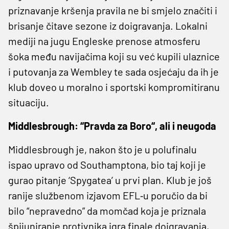
priznavanje kršenja pravila ne bi smjelo značiti i
brisanje čitave sezone iz doigravanja. Lokalni
mediji na jugu Engleske prenose atmosferu
šoka među navijačima koji su već kupili ulaznice
i putovanja za Wembley te sada osjećaju da ih je
klub doveo u moralno i sportski kompromitiranu
situaciju.
Middlesbrough: “Pravda za Boro“, ali i neugoda
Middlesbrough je, nakon što je u polufinalu
ispao upravo od Southamptona, bio taj koji je
gurao pitanje ‘Spygatea’ u prvi plan. Klub je još
ranije službenom izjavom EFL‑u poručio da bi
bilo “nepravedno” da momčad koja je priznala
špijuniranje protivnika igra finale doigravanja,