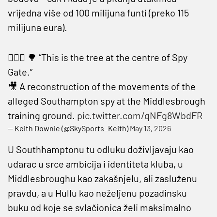
vrijedna više od 100 milijuna funti (preko 115
milijuna eura).
🕵🏻‍♂️ 🌳 “This is the tree at the centre of Spy
Gate.”
🎥 A reconstruction of the movements of the
alleged Southampton spy at the Middlesbrough
training ground.
pic.twitter.com/qNFg8WbdFR
— Keith Downie (@SkySports_Keith)
May 13, 2026
U Southhamptonu tu odluku doživljavaju kao
udarac u srce ambicija i identiteta kluba, u
Middlesbroughu kao zakašnjelu, ali zasluženu
pravdu, a u Hullu kao neželjenu pozadinsku
buku od koje se svlačionica želi maksimalno