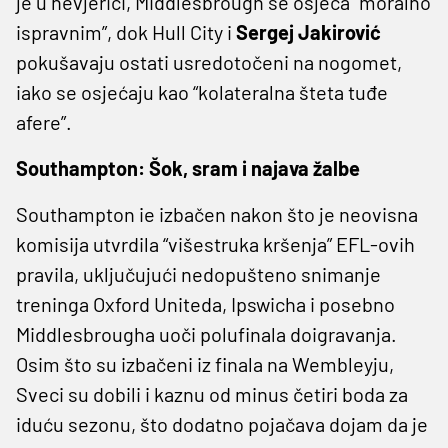
je u nevjerici, Middlesbrough se osjeća “moralno
ispravnim”, dok Hull City i
Sergej Jakirović
pokušavaju ostati usredotočeni na nogomet,
iako se osjećaju kao “kolateralna šteta tuđe
afere”.
Southampton: Šok, sram i najava žalbe
Southampton ie izbačen nakon što je neovisna
komisija utvrdila “višestruka kršenja” EFL-ovih
pravila, uključujući nedopušteno snimanje
treninga Oxford Uniteda, Ipswicha i posebno
Middlesbrougha uoči polufinala doigravanja.
Osim što su izbačeni iz finala na Wembleyju,
Sveci su dobili i kaznu od minus četiri boda za
iduću sezonu, što dodatno pojačava dojam da je