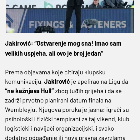
Jakirović: “Ostvarenje mog sna! Imao sam
velikih uspjeha, ali ovo je broj jedan“
Prema objavama koje citiraju klupsku
komunikaciju,
Jakirović
je apelirao na Ligu da
“ne kažnjava Hull”
zbog tuđih grijeha i da se
zadrži prvotno planirani datum finala na
Wembleyju. Njegova poruka je jasna: igrači su
psihološki i fizički tempirani za taj vikend, klub
logistički i navijači organizacijski, i svako
dodatno odgađanje ili nova pravna zavrzlama