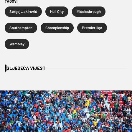
TAGOVI
Sergej Jakirović
Hull City
Middlesbrough
Southampton
Championship
Premier liga
Wembley
SLJEDEĆA VIJEST