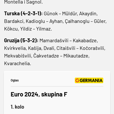
Montella i Sagnol.
Turska (4-2-3-1):
Günok – Müldür, Akaydin,
Bardakci, Kadioglu – Ayhan, Çalhanoglu – Güler,
Kökcu, Yildiz – Yilmaz.
Gruzija (5-3-2):
Mamardašvili – Kakabadze,
Kvirkvelia, Kašija, Dvali, Citaišvili – Kočorašvili,
Mekvabišvili, Čakvetadze – Mikautadze,
Kvarachelia.
Oglas
Euro 2024, skupina F
1. kolo