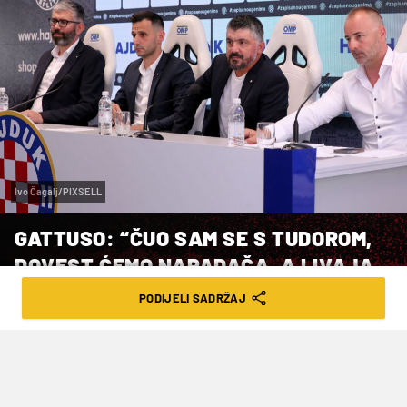
Ivo Čagalj/PIXSELL
GATTUSO: “ČUO SAM SE S TUDOROM,
DOVEST ĆEMO NAPADAČA, A LIVAJA
ĆE BITI DESETKA“
PODIJELI SADRŽAJ
VRIJEME ČITANJA: 1MIN | UTO. 18.06.24. | 16:50