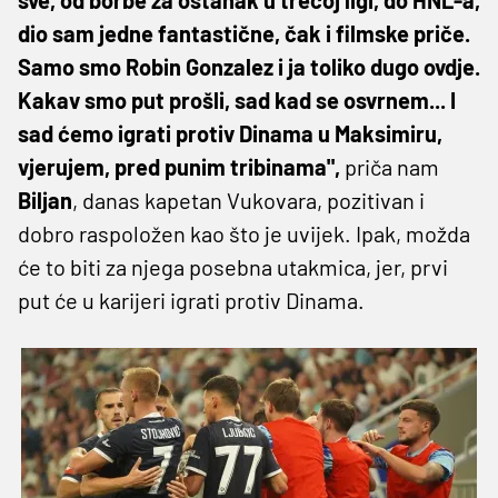
dio sam jedne fantastične, čak i filmske priče.
Samo smo Robin Gonzalez i ja toliko dugo ovdje.
Kakav smo put prošli, sad kad se osvrnem... I
sad ćemo igrati protiv Dinama u Maksimiru,
vjerujem, pred punim tribinama",
priča nam
Biljan
, danas kapetan Vukovara, pozitivan i
dobro raspoložen kao što je uvijek. Ipak, možda
će to biti za njega posebna utakmica, jer, prvi
put će u karijeri igrati protiv Dinama.