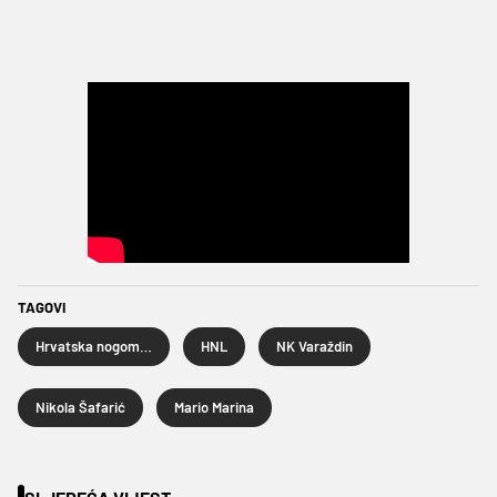
TAGOVI
Hrvatska nogometna liga
HNL
NK Varaždin
Nikola Šafarić
Mario Marina