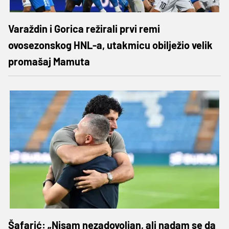
Varaždin i Gorica režirali prvi remi
ovosezonskog HNL-a, utakmicu obilježio velik
promašaj Mamuta
Šafarić: „Nisam nezadovoljan, ali nadam se da