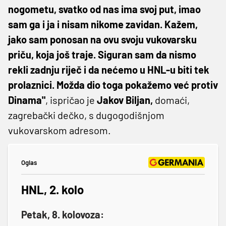
nogometu, svatko od nas ima svoj put, imao
sam ga i ja i nisam nikome zavidan. Kažem,
jako sam ponosan na ovu svoju vukovarsku
priču, koja još traje. Siguran sam da nismo
rekli zadnju riječ i da nećemo u HNL-u biti tek
prolaznici. Možda dio toga pokažemo već protiv
Dinama"
, ispričao je
Jakov Biljan,
domaći,
zagrebački dečko, s dugogodišnjom
vukovarskom adresom.
Oglas
HNL, 2. kolo
Petak, 8. kolovoza: