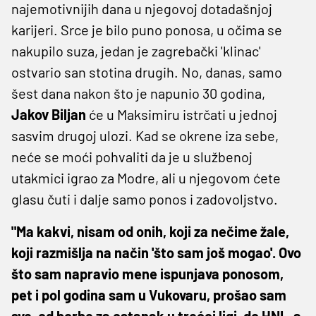
najemotivnijih dana u njegovoj dotadašnjoj
karijeri. Srce je bilo puno ponosa, u očima se
nakupilo suza, jedan je zagrebački 'klinac'
ostvario san stotina drugih. No, danas, samo
šest dana nakon što je napunio 30 godina,
Jakov Biljan
će u Maksimiru istrčati u jednoj
sasvim drugoj ulozi. Kad se okrene iza sebe,
neće se moći pohvaliti da je u službenoj
utakmici igrao za Modre, ali u njegovom ćete
glasu čuti i dalje samo ponos i zadovoljstvo.
"Ma kakvi, nisam od onih, koji za nečime žale,
koji razmišlja na način 'što sam još mogao'. Ovo
što sam napravio mene ispunjava ponosom,
pet i pol godina sam u Vukovaru, prošao sam
sve, od borbe za ostanak u trećoj ligi, do HNL-a,