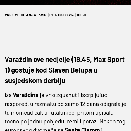
VRIJEME ČITANJA: 3MIN | PET. 08.08.25. | 10:50
Varaždin ove nedjelje (18.45, Max Sport
1) gostuje kod Slaven Belupa u
susjedskom derbiju
Iza
Varaždina
je vrlo zgusnut i iscrpljujuć
raspored, u razmaku od samo 12 dana odigrala je
ta momčad čak tri utakmice, pritom upisala
točno po jednu pobjedu, remi i poraz. Nakon tog
europskog dvomeča sa
Santa Clarom
i