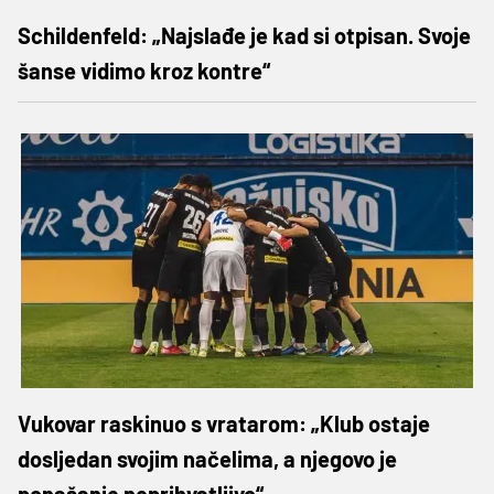
Schildenfeld: „Najslađe je kad si otpisan. Svoje
šanse vidimo kroz kontre“
Vukovar raskinuo s vratarom: „Klub ostaje
dosljedan svojim načelima, a njegovo je
ponašanje neprihvatljivo“