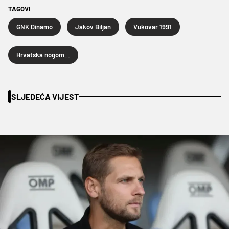
TAGOVI
GNK Dinamo
Jakov Biljan
Vukovar 1991
Hrvatska nogometna liga
SLJEDEĆA VIJEST