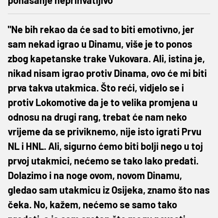
"Ne bih rekao da će sad to biti emotivno, jer
sam nekad igrao u Dinamu, više je to ponos
zbog kapetanske trake Vukovara. Ali, istina je,
nikad nisam igrao protiv Dinama, ovo će mi biti
prva takva utakmica. Što reći, vidjelo se i
protiv Lokomotive da je to velika promjena u
odnosu na drugi rang, trebat će nam neko
vrijeme da se priviknemo, nije isto igrati Prvu
NL i HNL. Ali, sigurno ćemo biti bolji nego u toj
prvoj utakmici, nećemo se tako lako predati.
Dolazimo i na noge ovom, novom Dinamu,
gledao sam utakmicu iz Osijeka, znamo što nas
čeka. No, kažem, nećemo se samo tako