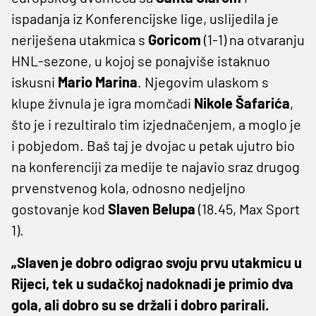
ispadanja iz Konferencijske lige, uslijedila je
neriješena utakmica s
Goricom
(1-1) na otvaranju
HNL-sezone, u kojoj se ponajviše istaknuo
iskusni
Mario Marina
. Njegovim ulaskom s
klupe živnula je igra momčadi
Nikole Šafarića
,
što je i rezultiralo tim izjednačenjem, a moglo je
i pobjedom. Baš taj je dvojac u petak ujutro bio
na konferenciji za medije te najavio sraz drugog
prvenstvenog kola, odnosno nedjeljno
gostovanje kod
Slaven Belupa
(18.45, Max Sport
1).
„Slaven je dobro odigrao svoju prvu utakmicu u
Rijeci, tek u sudačkoj nadoknadi je primio dva
gola, ali dobro su se držali i dobro parirali.