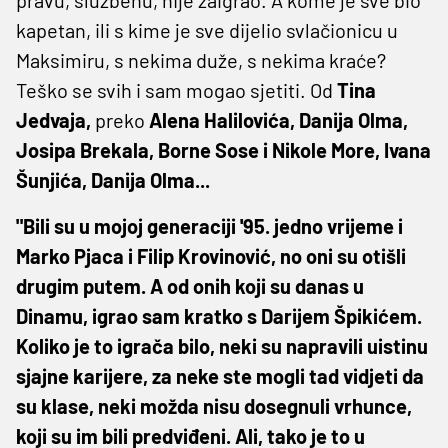
pravu, službenu, nije zaigrao. A kome je sve bio
kapetan, ili s kime je sve dijelio svlačionicu u
Maksimiru, s nekima duže, s nekima kraće?
Teško se svih i sam mogao sjetiti. Od
Tina
Jedvaja,
preko
Alena Halilovića, Danija Olma,
Josipa Brekala, Borne Sose i Nikole More, Ivana
Šunjića, Danija Olma...
"Bili su u mojoj generaciji '95. jedno vrijeme i
Marko Pjaca i Filip Krovinović, no oni su otišli
drugim putem. A od onih koji su danas u
Dinamu, igrao sam kratko s Darijem Špikićem.
Koliko je to igrača bilo, neki su napravili uistinu
sjajne karijere, za neke ste mogli tad vidjeti da
su klase, neki možda nisu dosegnuli vrhunce,
koji su im bili predviđeni. Ali, tako je to u