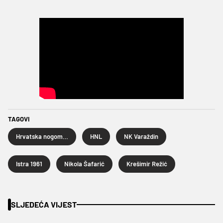
TAGOVI
Hrvatska nogometna liga
HNL
NK Varaždin
Istra 1961
Nikola Šafarić
Krešimir Režić
SLJEDEĆA VIJEST