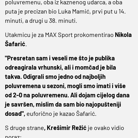
poluvremenu, oba iz kaznenog udarca, a oba
puta je precizan bio Luka Mamić, prvi put u 14.
minuti, a drugi u 38. minuti.
Utakmicu je za MAX Sport prokomentirao
Nikola
Šafarić
.
"Presretan sam i veseli me što je publika
odreagirala vrhunski, ali i momčad je bila
takva. Odigrali smo jedno od najboljih
poluvremena u sezoni, mogli smo imati i više
od 2-0 na poluvremenu. Ali dojam cijelog dana
je savršen, mislim da sam bio najopušteniji
dosad",
euforično je kazao Šafarić.
S druge strane
, Krešimir Režić
je ovako vidio
poraz: