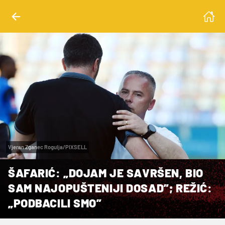
Vjeran Zganec Rogulja/PIXSELL
ŠAFARIĆ: „DOJAM JE SAVRŠEN, BIO
SAM NAJOPUŠTENIJI DOSAD”; REŽIĆ:
„PODBACILI SMO”