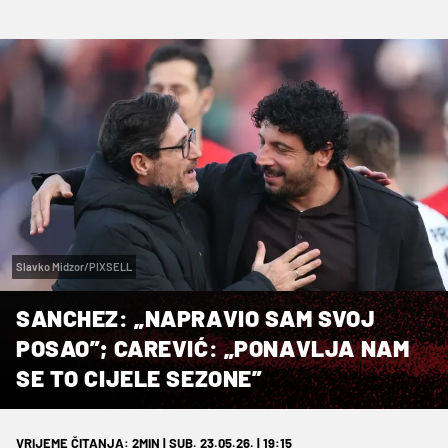
Slavko Midzor/PIXSELL
SANCHEZ: „NAPRAVIO SAM SVOJ
POSAO”; CAREVIĆ: „PONAVLJA NAM
SE TO CIJELE SEZONE”
VRIJEME ČITANJA: 2MIN | SUB. 23.05.26. | 19:15