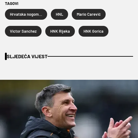
TAGOVI
Hrvatska nogometna liga
HNL
Mario Carević
Victor Sanchez
HNK Rijeka
HNK Gorica
SLJEDEĆA VIJEST