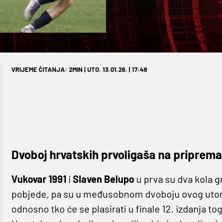
VRIJEME ČITANJA: 2MIN | UTO. 13.01.26. | 17:48
Dvoboj hrvatskih prvoligaša na pripremam
Vukovar 1991
i
Slaven Belupo
u prva su dva kola g
pobjede, pa su u međusobnom dvoboju ovog utorka
odnosno tko će se plasirati u finale 12. izdanja t