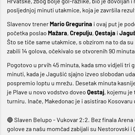
Hrvatske, zbog bolje gol-razlike, bio je dovoljan i 
posljednjoj minuti utakmice, koja je završila rezu
Slavenov trener
Mario Gregurina
i ovaj put je po
početka poslao
Mažara
,
Crepulju
,
Qestaja
i
Jaguš
Što se tiče same utakmice, s obzirom na to da su i
zabili 14 golova, očekivalo se otvorenih 90 minuta,
Pogotovo u prvih 45 minuta, kada smo vidjeli tri 
minuti, kada je Jagušić sjajno izveo slobodan uda
pospremio loptu u mrežu. Desetak minuta kasnije
je Plave u novo vodstvo doveo
Qestaj
, kojemu je 
turniru. Inače, Makedonac je i asistirao Kosovaru u 
🔵 Slaven Belupo - Vukovar 2:2. Bez finala Arena
golove za našu momčad zabijali su Nestorovski i 