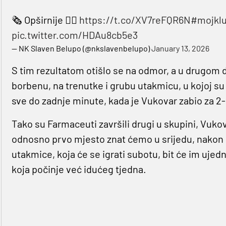
🗞️ Opširnije 👉🏻
https://t.co/XV7reFQR6N
#mojkl
pic.twitter.com/HDAu8cb5e3
— NK Slaven Belupo (@nkslavenbelupo)
January 13, 2026
S tim rezultatom otišlo se na odmor, a u drugom d
borbenu, na trenutke i grubu utakmicu, u kojoj su
sve do zadnje minute, kada je Vukovar zabio za 2
Tako su Farmaceuti završili drugi u skupini, Vukova
odnosno prvo mjesto znat ćemo u srijedu, nakon š
utakmice, koja će se igrati subotu, bit će im uje
koja počinje već idućeg tjedna.