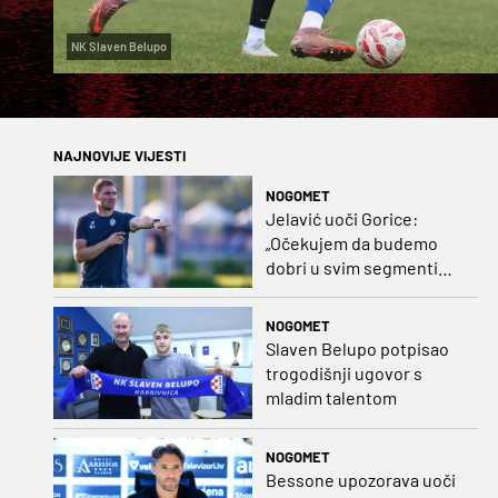
NK Slaven Belupo
NAJNOVIJE VIJESTI
NOGOMET
Jelavić uoči Gorice:
„Očekujem da budemo
dobri u svim segmentima
igre i pobjedu“
NOGOMET
Slaven Belupo potpisao
trogodišnji ugovor s
mladim talentom
NOGOMET
Bessone upozorava uoči