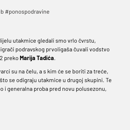
ub
#ponospodravine
ijelu utakmice gledali smo vrlo čvrstu,
 igrači podravskog prvoligaša čuvali vodstvo
-2 preko
Marija Tadića
.
rci su na čelu, a s kim će se boriti za treće,
to se odigraju utakmice u drugoj skupini. Te
dno i generalna proba pred novu polusezonu,