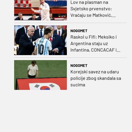
Lov na plasman na
Svjetsko prvenstvo:
Vraćaju se Matković,
Nakić i Drežnjak
NOGOMET
Raskol u Fifi: Meksiko i
Argentina staju uz
Infantina, CONCACAF i
CONMEBOL više nisu
čvrsti
NOGOMET
Korejski savez na udaru
policije zbog skandala sa
sucima