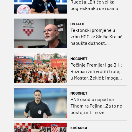
Rudeša: „Bit će velika
pogreška ako se i samo
malo opustimo“
OSTALO
Tektonski promjene u
vrhu HOO-a: Siniša Krajač
napušta dužnost,
razriješeno i svih osam
direktora
NOGOMET
Počinje Premijer liga BiH:
Rožman želi vratiti trofej
u Mostar, Zekić bi mogao
biti iznenađenje
NOGOMET
HNS osudio napad na
Tihomira Pejina: „Za to ne
postoji niti može
postojati opravdanje”
KOŠARKA