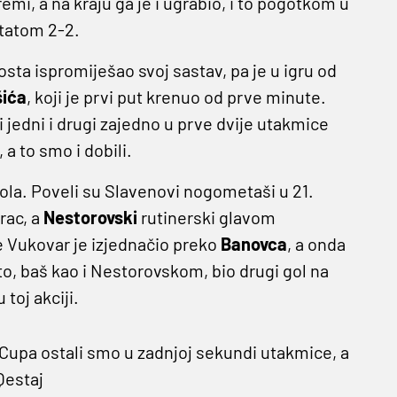
remi, a na kraju ga je i ugrabio, i to pogotkom u
ltatom 2-2.
dosta ispromiješao svoj sastav, pa je u igru od
ića
, koji je prvi put krenuo od prve minute.
 jedni i drugi zajedno u prve dvije utakmice
 a to smo i dobili.
gola. Poveli su Slavenovi nogometaši u 21.
rac, a
Nestorovski
rutinerski glavom
 Vukovar je izjednačio preko
Banovca
, a onda
to, baš kao i Nestorovskom, bio drugi gol na
toj akciji.
 Cupa ostali smo u zadnjoj sekundi utakmice, a
Qestaj