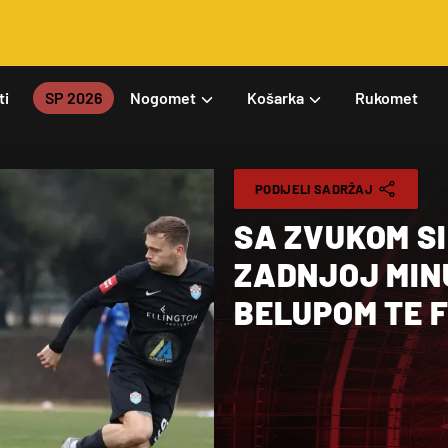
ti
SP 2026
Nogomet
Košarka
Rukomet
PODIJELI SADRŽAJ
SA ZVUKOM SI
ZADNJOJ MIN
BELUPOM TE 