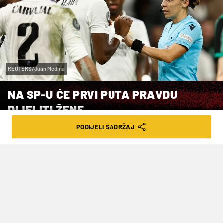
REUTERS/Juan Medina
NA SP-U ĆE PRVI PUTA PRAVDU
DIJELITI ŽENE
PODIJELI SADRŽAJ
VRIJEME ČITANJA: 2MIN | NED. 13.11.22. | 12:01
Prvi takav slučaj u 92-godišnjoj