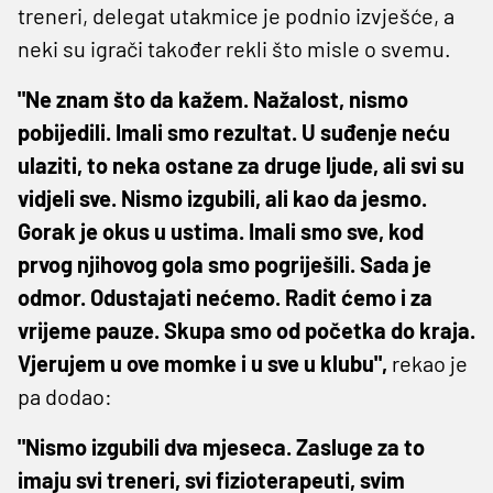
treneri, delegat utakmice je podnio izvješće, a
neki su igrači također rekli što misle o svemu.
"Ne znam što da kažem. Nažalost, nismo
pobijedili. Imali smo rezultat. U suđenje neću
ulaziti, to neka ostane za druge ljude, ali svi su
vidjeli sve. Nismo izgubili, ali kao da jesmo.
Gorak je okus u ustima. Imali smo sve, kod
prvog njihovog gola smo pogriješili. Sada je
odmor. Odustajati nećemo. Radit ćemo i za
vrijeme pauze. Skupa smo od početka do kraja.
Vjerujem u ove momke i u sve u klubu",
rekao je
pa dodao:
"Nismo izgubili dva mjeseca. Zasluge za to
imaju svi treneri, svi fizioterapeuti, svim