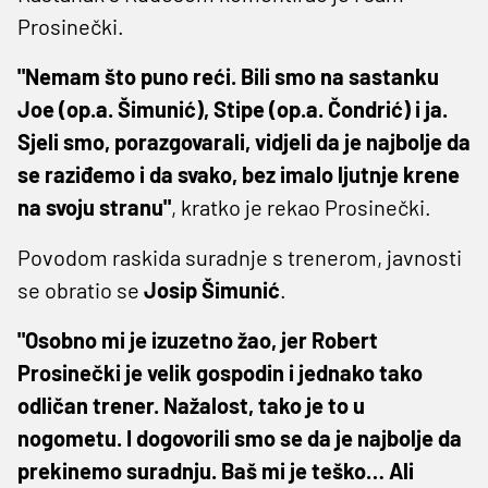
Prosinečki.
"Nemam što puno reći. Bili smo na sastanku
Joe (op.a. Šimunić), Stipe (op.a. Čondrić) i ja.
Sjeli smo, porazgovarali, vidjeli da je najbolje da
se raziđemo i da svako, bez imalo ljutnje krene
na svoju stranu"
, kratko je rekao Prosinečki.
Povodom raskida suradnje s trenerom, javnosti
se obratio se
Josip Šimunić
.
"Osobno mi je izuzetno žao, jer Robert
Prosinečki je velik gospodin i jednako tako
odličan trener. Nažalost, tako je to u
nogometu. I dogovorili smo se da je najbolje da
prekinemo suradnju. Baš mi je teško… Ali