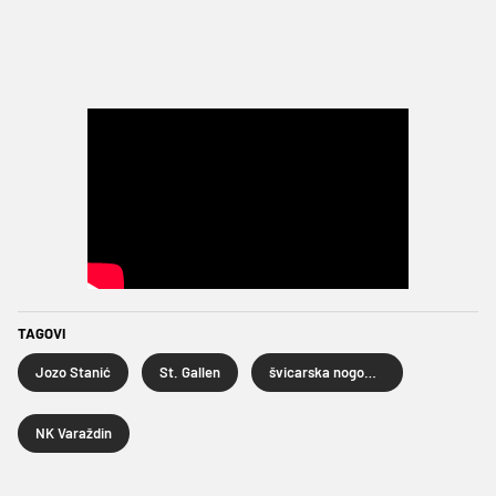
TAGOVI
Jozo Stanić
St. Gallen
švicarska nogometna liga
NK Varaždin