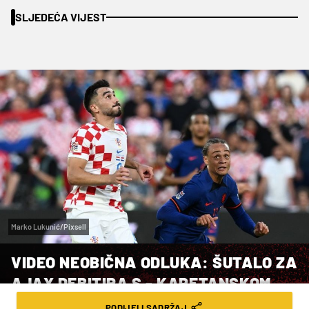
SLJEDEĆA VIJEST
Marko Lukunić/Pixsell
VIDEO NEOBIČNA ODLUKA: ŠUTALO ZA
AJAX DEBITIRA S - KAPETANSKOM
TRAKOM!
PODIJELI SADRŽAJ