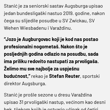
Stanić je za seniorski sastav Augsburga upisao
jedan bundesligaški nastuo 2019. godine, nakon
čega su slijedile posudbe u SV Zwickau, SV
Wehen Wiesbadenu i Varaždinu.
“Jozo je Augburgovac koji je kod nas postao
profesionalni nogometaš. Nakon što je
posljednjih godina odlazio na posudbu, sada
ima priliku redovito nastupati za prvoligaša.
Želimo mu sve najbolje za uspješnu
budućnost,”
rekao je
Stefan Reuter
, sportski
direktor Augsburga.
Stanić je prošle sezone u dresu Varaždina
upisao 31 prvoligaški nastup, većinom kao desni
bek, tijekom kojih je ostvario učinak od četiri