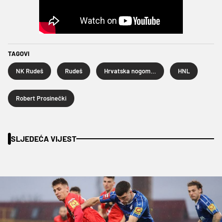
TAGOVI
NK Rudeš
Rudeš
Hrvatska nogometna liga
HNL
Robert Prosinečki
SLJEDEĆA VIJEST