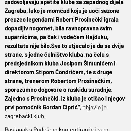
zadovoljavaju apetite kluba sa zapadnog dijela
Zagreba. Iako je momčad koju je uoči sezone
preuzeo legendarni Robert Prosinečki igrala
dopadljiv nogomet, bila ravnopravna svim
suparnicima, pa čak i vodećem Hajduku,
rezultata nije bilo.Sve to utjecalo je da se dvije
strane, s jedne čelništvo kluba, na čelu s
predsjednikom kluba Josipom Šimunićem i
direktorom Stipom Čondrićem, te s druge
strane, trenerom Robertom Prosinečkim,
sporazumno dogovore o raskidu suradnje.
Zajedno s Prosinečki, iz kluba je otišao i njegov
prvi pomoćnik Gordan Ciprić"
, objavio je
zagrebački klub.
Rastanak s Rudešom komentirao je i sam