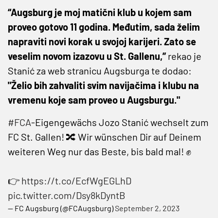
“Augsburg je moj matični klub u kojem sam
proveo gotovo 11 godina. Međutim, sada želim
napraviti novi korak u svojoj karijeri. Zato se
veselim novom izazovu u St. Gallenu,”
rekao je
Stanić za web stranicu Augsburga te dodao:
"Želio bih zahvaliti svim navijačima i klubu na
vremenu koje sam proveo u Augsburgu."
#FCA
-Eigengewächs Jozo Stanić wechselt zum
FC St. Gallen! 🔀 Wir wünschen Dir auf Deinem
weiteren Weg nur das Beste, bis bald mal! ✊
👉
https://t.co/EcfWgEGLhD
pic.twitter.com/Dsy8kDyntB
— FC Augsburg (@FCAugsburg)
September 2, 2023