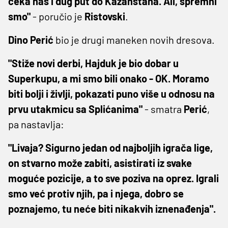
čeka nas i dug put do Kazahstana. Ali, spremni
smo"
- poručio je
Ristovski
.
Dino
Perić
bio je drugi maneken novih dresova.
"Stiže novi derbi, Hajduk je bio dobar u
Superkupu, a mi smo bili onako - OK. Moramo
biti bolji i življi, pokazati puno više u odnosu na
prvu utakmicu sa Splićanima"
- smatra
Perić
,
pa nastavlja:
"Livaja? Sigurno jedan od najboljih igrača lige,
on stvarno može zabiti, asistirati iz svake
moguće pozicije, a to sve poziva na oprez. Igrali
smo već protiv njih, pa i njega, dobro se
poznajemo, tu neće biti nikakvih iznenađenja".