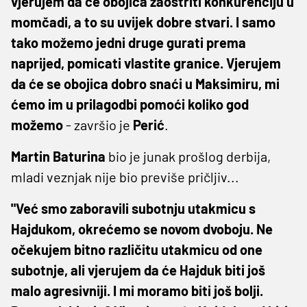
vjerujem da će obojica zaoštriti konkurenciju u
momčadi, a to su uvijek dobre stvari. I samo
tako možemo jedni druge gurati prema
naprijed, pomicati vlastite granice. Vjerujem
da će se obojica dobro snaći u Maksimiru, mi
ćemo im u prilagodbi pomoći koliko god
možemo
- završio je
Perić
.
Martin
Baturina
bio je junak prošlog derbija,
mladi veznjak nije bio previše pričljiv...
"Već smo zaboravili subotnju utakmicu s
Hajdukom, okrećemo se novom dvoboju. Ne
očekujem bitno različitu utakmicu od one
subotnje, ali vjerujem da će Hajduk biti još
malo agresivniji. I mi moramo biti još bolji.