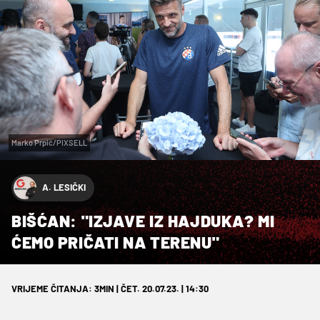
Marko Prpić/PIXSELL
A. LESIČKI
BIŠĆAN: "IZJAVE IZ HAJDUKA? MI
ĆEMO PRIČATI NA TERENU"
VRIJEME ČITANJA: 3MIN | ČET. 20.07.23. | 14:30