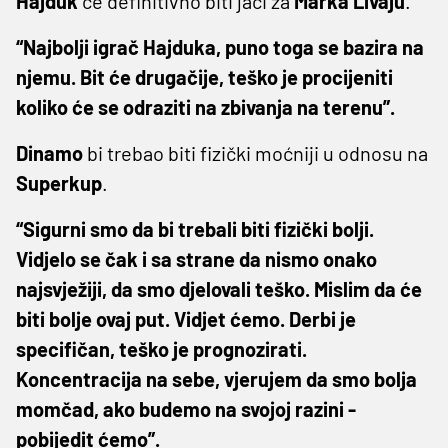
Hajduk
će definitivno biti jači za
Marka
Livaju
.
“Najbolji igrač Hajduka, puno toga se bazira na
njemu. Bit će drugačije, teško je procijeniti
koliko će se odraziti na zbivanja na terenu”.
Dinamo
bi trebao biti fizički moćniji u odnosu na
Superkup
.
“Sigurni smo da bi trebali biti fizički bolji.
Vidjelo se čak i sa strane da nismo onako
najsvježiji, da smo djelovali teško. Mislim da će
biti bolje ovaj put. Vidjet ćemo. Derbi je
specifičan, teško je prognozirati.
Koncentracija na sebe, vjerujem da smo bolja
momčad, ako budemo na svojoj razini -
pobijedit ćemo”.