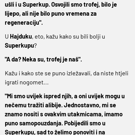
ušli i u Superkup. Osvojili smo trofej, bilo je
lijepo, ali nije bilo puno vremena za
regeneraciju".
U
Hajduku
, eto, kažu kako su bili bolji u
Superkupu
?
"A da? Neka su, trofej je naš".
Kažu i kako ste se puno izležavali, da niste htjeli
igrati nogomet...
"Mi smo uvijek ispred njih, a oni uvijek mogu u
nečemu tražiti alibije. Jednostavno, mi se
znamo nositi s ovakvim utakmicama, imamo
puno samopouzdanja. Pobijedili smo u
Superkupu, sad to želimo ponoviti i na