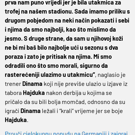
prva nam puno vrijedi jer je bila utakmica za
trofej na našem stadionu. Sada imamo priliku s
drugom pobjedom na neki način pokazati i sebi
i njima da smo najbolji, kao što mislimo da
jesmo. S druge strane, da sam u njihovoj koži
ne bi mi baš bilo najbolje ući u sezonu s dva
poraza i zato je pritisak na njima. Mi smo
odradili ono što smo morali, sigurno da
rasterećeniji ulazimo u utakmicu”
, naglasio je
trener
Dinama
koji nije previše ulazio u izjave iz
tabora
Hajduka
nakon derbija u kojima se
pričalo da su bili bolja momčad, odnosno da su
igrači
Dinama
ležali i “krali” vrijeme jer se boje
Hajduka
.
Prouči cjelokupnu ponudu na Germaniji i zaigraj