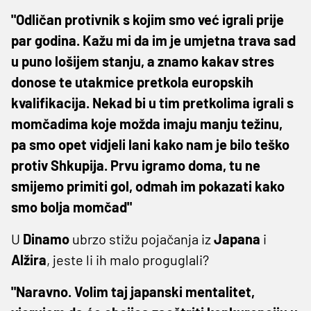
"Odličan protivnik s kojim smo već igrali prije
par godina. Kažu mi da im je umjetna trava sad
u puno lošijem stanju, a znamo kakav stres
donose te utakmice pretkola europskih
kvalifikacija. Nekad bi u tim pretkolima igrali s
momčadima koje možda imaju manju težinu,
pa smo opet vidjeli lani kako nam je bilo teško
protiv Shkupija. Prvu igramo doma, tu ne
smijemo primiti gol, odmah im pokazati kako
smo bolja momčad"
U
Dinamo
ubrzo stižu pojačanja iz
Japana
i
Alžira
, jeste li ih malo proguglali?
"Naravno. Volim taj japanski mentalitet,