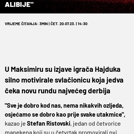
ALIBIJE"
VRIJEME ČITANJA: 3MIN | ČET. 20.07.23. | 14:30
U Maksimiru su izjave igrača Hajduka
silno motivirale svlačionicu koja jedva
čeka novu rundu najvećeg derbija
"Sve je dobro kod nas, nema nikakvih ozljeda,
osjećamo se dobro kao prije svake utakmice",
kazao je
Stefan
Ristovski
, jedan od četvorice
manekena koji su u četvrtak promovirali nvi