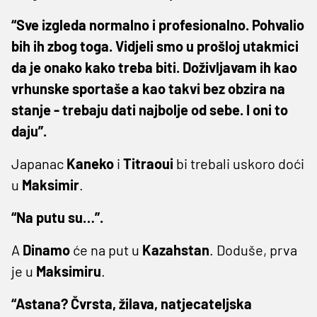
“Sve izgleda normalno i profesionalno. Pohvalio
bih ih zbog toga. Vidjeli smo u prošloj utakmici
da je onako kako treba biti. Doživljavam ih kao
vrhunske sportaše a kao takvi bez obzira na
stanje - trebaju dati najbolje od sebe. I oni to
daju”.
Japanac
Kaneko
i
Titraoui
bi trebali uskoro doći
u
Maksimir
.
“Na putu su…”.
A
Dinamo
će na put u
Kazahstan
. Doduše, prva
je u
Maksimiru
.
“Astana? Čvrsta, žilava, natjecateljska