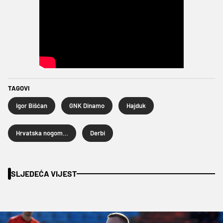
TAGOVI
Igor Bišćan
GNK Dinamo
Hajduk
Hrvatska nogometna liga
Derbi
SLJEDEĆA VIJEST