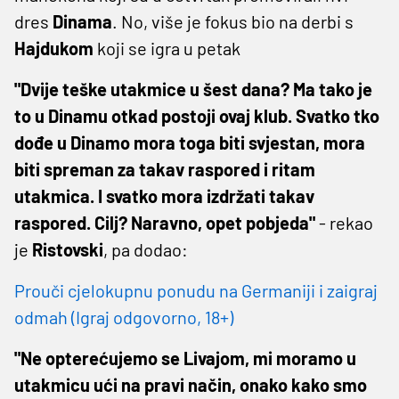
dres
Dinama
. No, više je fokus bio na derbi s
Hajdukom
koji se igra u petak
"Dvije teške utakmice u šest dana? Ma tako je
to u Dinamu otkad postoji ovaj klub. Svatko tko
dođe u Dinamo mora toga biti svjestan, mora
biti spreman za takav raspored i ritam
utakmica. I svatko mora izdržati takav
raspored. Cilj? Naravno, opet pobjeda"
- rekao
je
Ristovski
, pa dodao:
Prouči cjelokupnu ponudu na Germaniji i zaigraj
odmah (Igraj odgovorno, 18+)
"Ne opterećujemo se Livajom, mi moramo u
utakmicu ući na pravi način, onako kako smo