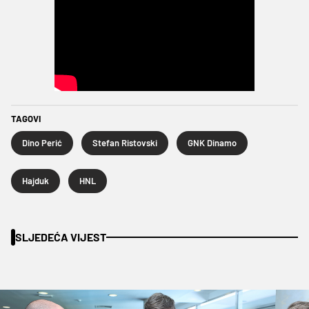
TAGOVI
Dino Perić
Stefan Ristovski
GNK Dinamo
Hajduk
HNL
SLJEDEĆA VIJEST