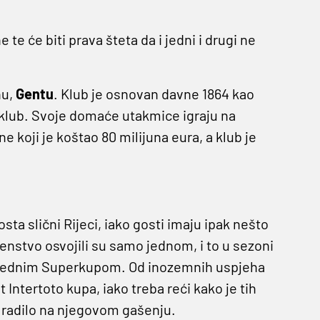
e će biti prava šteta da i jedni i drugi ne
nu,
Gentu
. Klub je osnovan davne 1864 kao
 klub. Svoje domaće utakmice igraju na
 koji je koštao 80 milijuna eura, a klub je
sta slični Rijeci, iako gosti imaju ipak nešto
enstvo osvojili su samo jednom, i to u sezoni
a i jednim Superkupom. Od inozemnih uspjeha
st Intertoto kupa, iako treba reći kako je tih
e radilo na njegovom gašenju.