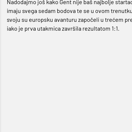
Nadodajmo još kako Gent nije baš najbolje startao 
imaju svega sedam bodova te se u ovom trenutku 
svoju su europsku avanturu započeli u trećem pret
iako je prva utakmica završila rezultatom 1:1.