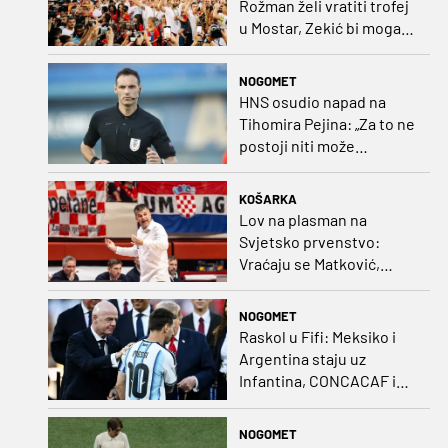
Rožman želi vratiti trofej
u Mostar, Zekić bi mogao
biti iznenađenje
NOGOMET
HNS osudio napad na
Tihomira Pejina: „Za to ne
postoji niti može
postojati opravdanje”
KOŠARKA
Lov na plasman na
Svjetsko prvenstvo:
Vraćaju se Matković,
Nakić i Drežnjak
NOGOMET
Raskol u Fifi: Meksiko i
Argentina staju uz
Infantina, CONCACAF i
CONMEBOL više nisu
čvrsti
NOGOMET