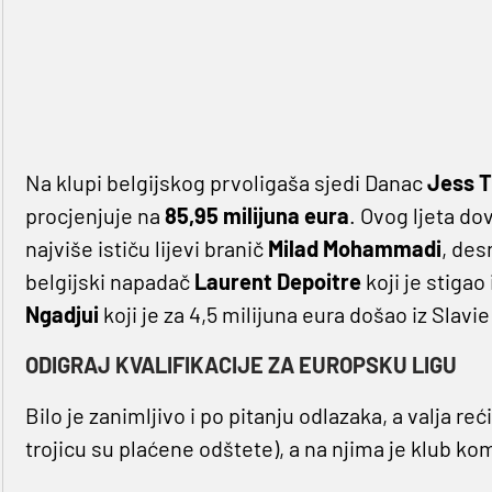
Na klupi belgijskog prvoligaša sjedi Danac
Jess 
procjenjuje na
85,95 milijuna eura
. Ovog ljeta do
najviše ističu lijevi branič
Milad Mohammadi
, des
belgijski napadač
Laurent Depoitre
koji je stigao
Ngadjui
koji je za 4,5 milijuna eura došao iz Slavie
ODIGRAJ KVALIFIKACIJE ZA EUROPSKU LIGU
Bilo je zanimljivo i po pitanju odlazaka, a valja re
trojicu su plaćene odštete), a na njima je klub ko