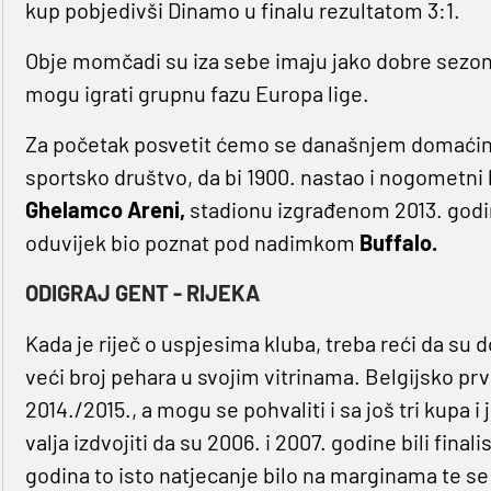
kup pobjedivši Dinamo u finalu rezultatom 3:1.
Obje momčadi su iza sebe imaju jako dobre sezone t
mogu igrati grupnu fazu Europa lige.
Za početak posvetit ćemo se današnjem domaći
sportsko društvo, da bi 1900. nastao i nogometni
Ghelamco Areni,
stadionu izgrađenom 2013. godine
oduvijek bio poznat pod nadimkom
Buffalo.
ODIGRAJ GENT - RIJEKA
Kada je riječ o uspjesima kluba, treba reći da su do
veći broj pehara u svojim vitrinama. Belgijsko prv
2014./2015., a mogu se pohvaliti i sa još tri kup
valja izdvojiti da su 2006. i 2007. godine bili finali
godina to isto natjecanje bilo na marginama te s