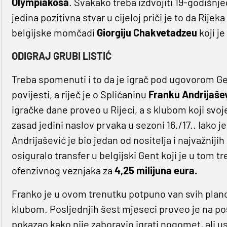
Olympiakosa
. Svakako treba izdvojiti 19-godišnje
jedina pozitivna stvar u cijeloj priči je to da Rij
belgijske momčadi
Giorgiju Chakvetadzeu
koji j
ODIGRAJ GRUBI LISTIĆ
Treba spomenuti i to da je igrač pod ugovorom Gen
povijesti, a riječ je o Splićaninu
Franku Andrijaše
igračke dane proveo u Rijeci, a s klubom koji svo
zasad jedini naslov prvaka u sezoni 16./17.. Iako 
Andrijašević je bio jedan od nositelja i najvažniji
osiguralo transfer u belgijski Gent koji je u tom 
ofenzivnog veznjaka za
4,25 milijuna eura.
Franko je u ovom trenutku potpuno van svih plano
klubom. Posljednjih šest mjeseci proveo je na p
pokazao kako nije zaboravio igrati nogomet, ali u