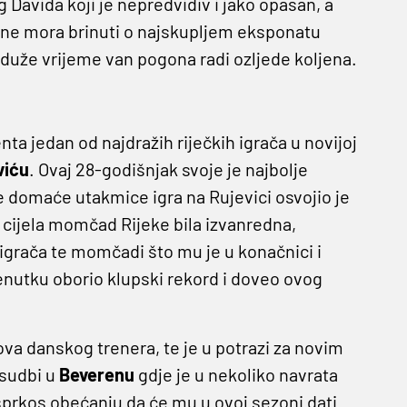
g Davida koji je nepredvidiv i jako opasan, a
eka ne mora brinuti o najskupljem eksponatu
e duže vrijeme van pogona radi ozljede koljena.
ta jedan od najdražih riječkih igrača u novijoj
viću
. Ovaj 28-godišnjak svoje je najbolje
je domaće utakmice igra na Rujevici osvojio je
je cijela momčad Rijeke bila izvanredna,
h igrača te momčadi što mu je u konačnici i
trenutku oborio klupski rekord i doveo ovog
va danskog trenera, te je u potrazi za novim
osudbi u
Beverenu
gdje je u nekoliko navrata
sprkos obećanju da će mu u ovoj sezoni dati