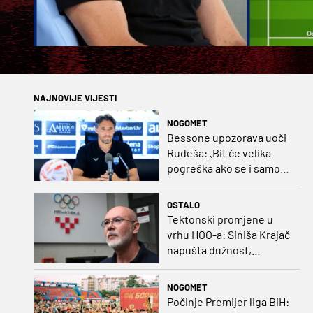
NAJNOVIJE VIJESTI
NOGOMET
Bessone upozorava uoči
Rudeša: „Bit će velika
pogreška ako se i samo
malo opustimo“
OSTALO
Tektonski promjene u
vrhu HOO-a: Siniša Krajač
napušta dužnost,
razriješeno i svih osam
direktora
NOGOMET
Počinje Premijer liga BiH: