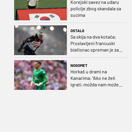
Korejski savez na udaru
policije zbog skandala sa
sucima
OSTALO
Sa skija na dva kotača:
Proslavljeni francuski
biatlonac spreman je za
debi u profesionalnom
biciklizmu
NOGOMET
Horkaš u drami na
Kanarima: “Ako ne želi
igrati, možda nam može
pomoći obilježavati teren
ili postavljati mreže”