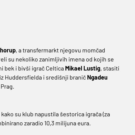
Thorup
, a transfermarkt njegovu momčad
veli su nekoliko zanimljivih imena od kojih se
ni bek i bivši igrač Celtica
Mikael Lustig
, stasiti
 iz Huddersfielda i središnji branič
Ngadeu
 Prag.
ći kako su klub napustila šestorica igrača (za
mbinirano zaradio 10,3 milijuna eura.