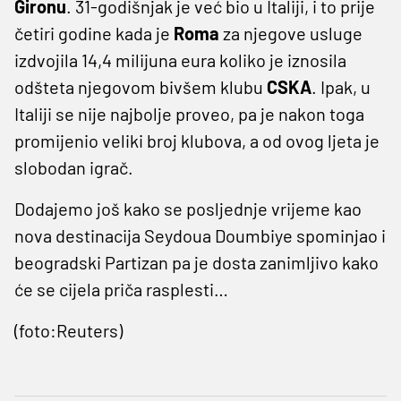
Gironu
. 31-godišnjak je već bio u Italiji, i to prije
četiri godine kada je
Roma
za njegove usluge
izdvojila 14,4 milijuna eura koliko je iznosila
odšteta njegovom bivšem klubu
CSKA
. Ipak, u
Italiji se nije najbolje proveo, pa je nakon toga
promijenio veliki broj klubova, a od ovog ljeta je
slobodan igrač.
Dodajemo još kako se posljednje vrijeme kao
nova destinacija Seydoua Doumbiye spominjao i
beogradski Partizan pa je dosta zanimljivo kako
će se cijela priča rasplesti…
(foto:Reuters)