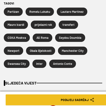
TAGOVI
Partizan
Romelu Lukaku
Lautaro Martinez
Mauro Icardi
prijelazni rok
transferi
CSKA Moskva
AS Roma
Seydou Doumbia
Newport
Obala Bjelokosti
Manchester City
Swansea City
Inter
Antonio Conte
SLJEDEĆA VIJEST
PODIJELI SADRŽAJ