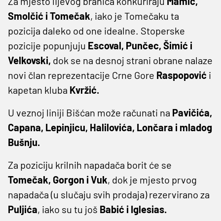
Za mjesto lijevog braniča konkuriraju
Mamić,
Smolčić i Tomečak
, iako je Tomečaku ta
pozicija daleko od one idealne. Stoperske
pozicije popunjuju
Escoval, Punčec, Šimić i
Velkovski,
dok se na desnoj strani obrane nalaze
novi član reprezentacije Crne Gore
Raspopović
i
kapetan kluba
Kvržić.
U veznoj liniji Bišćan može računati na
Pavičića,
Capana, Lepinjicu, Halilovića, Lončara i mladog
Bušnju.
Za poziciju krilnih napadača borit će se
Tomečak, Gorgon i Vuk
, dok je mjesto prvog
napadača (u slučaju svih prodaja) rezervirano za
Puljića
, iako su tu još
Babić i Iglesias.