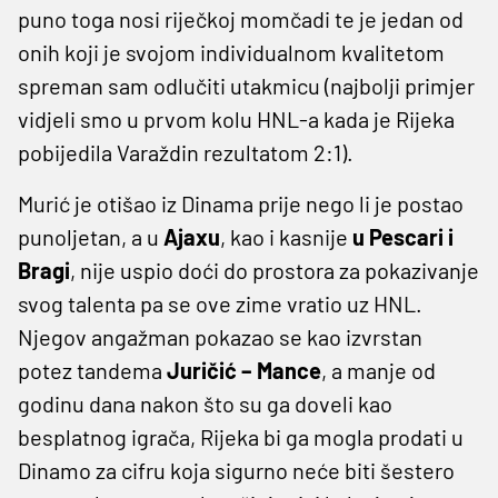
puno toga nosi riječkoj momčadi te je jedan od
onih koji je svojom individualnom kvalitetom
spreman sam odlučiti utakmicu (najbolji primjer
vidjeli smo u prvom kolu HNL-a kada je Rijeka
pobijedila Varaždin rezultatom 2:1).
Murić je otišao iz Dinama prije nego li je postao
punoljetan, a u
Ajaxu
, kao i kasnije
u Pescari i
Bragi
, nije uspio doći do prostora za pokazivanje
svog talenta pa se ove zime vratio uz HNL.
Njegov angažman pokazao se kao izvrstan
potez tandema
Juričić – Mance
, a manje od
godinu dana nakon što su ga doveli kao
besplatnog igrača, Rijeka bi ga mogla prodati u
Dinamo za cifru koja sigurno neće biti šestero