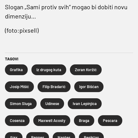
Slogan „Sami protiv svih“ mogao bi dobiti novu
dimenziju…
(foto:pixsell)
TAGOVI
Grafika
Iz drugog kuta
Zoran Kvržić
Josip Mišić
Filip Bradarić
Igor Bišćan
Simon Sluga
Udinese
Ivan Lepinjica
Cosenza
Maxwell Acosty
Braga
Pescara
Ajax
Rennes
Nantes
Besiktas