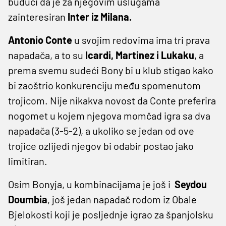
budući da je za njegovim uslugama
zainteresiran
Inter iz Milana.
Antonio Conte
u svojim redovima ima tri prava
napadača, a to su
Icardi, Martinez i Lukaku
, a
prema svemu sudeći Bony bi u klub stigao kako
bi zaoštrio konkurenciju među spomenutom
trojicom. Nije nikakva novost da Conte preferira
nogomet u kojem njegova momčad igra sa dva
napadača (3-5-2), a ukoliko se jedan od ove
trojice ozlijedi njegov bi odabir postao jako
limitiran.
Osim Bonyja, u kombinacijama je još i
Seydou
Doumbia
, još jedan napadač rodom iz Obale
Bjelokosti koji je posljednje igrao za španjolsku