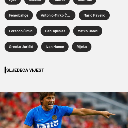
Fenerbahçe
Antonio-Mirko Čolak
Mario Pavelić
Lorenco Šimić
Dani Iglesias
Matko Babić
Srećko Juričić
Ivan Mance
Rijeka
SLJEDEĆA VIJEST