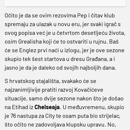
Očito je da se ovim rezovima Pep i čitav klub
spremaju za ulazak u novu eru, jer svaki igrač s
ovog popisa već je u četvrtom desetljeću života,
osim Grealisha koji će to ostvariti u rujnu. Baš
će se Englez prvi naći u izlogu, jer je ove sezone
skupio tek šest startova u dresu Građana, a i
jasno je da je daleko od svojih najboljih dana.
S hrvatskog stajališta, svakako će se
najzanimljivije pratiti razvoj Kovačićeve
situacije, samo dvije sezone nakon što je došao
na Etihad iz
Chelseaja
. U međuvremenu, skupio
je 76 nastupa za City te osam puta bio strijelac,
što očito ne zadovoljava klupsku upravu. No,