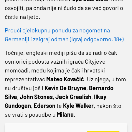
osvojiti, pa onda nije ni čudo da se već govori o
čistki na ljeto.
Prouči cjelokupnu ponudu za nogomet na
Germaniji i zaigraj odmah (Igraj odgovorno, 18+)
Točnije, engleski mediji pišu da se radi o čak
osmorici podosta važnih igrača Cityjeve
momčadi, među kojima je čak i hrvatski
reprezentativac
Mateo Kovačić
. Uz njega, u tom
su društvu još i
Kevin De Bruyne
,
Bernardo
Silva
,
John Stones
,
Jack Grealish
,
Ilkay
Gundogan
,
Ederson
te
Kyle Walker
, nakon što
se vrati s posudbe u
Milanu
.