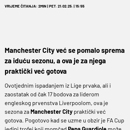
VRIJEME ČITANJA: 2MIN | PET. 21.02.25. | 15:55
Manchester City već se pomalo sprema
za iduću sezonu, a ova je za njega
praktički već gotova
Ovotjednim ispadanjem iz Lige prvaka, ali i
zaostatak od čak 17 bodova za liderom
engleskog prvenstva Liverpoolom, ova je
sezona za
Manchester City
praktički već
gotova. Pogotovo kad se uzme u obzir je FA Cup
jedini trofej koji momčad
Pepa Guardiole
može