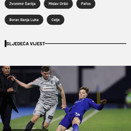
Zvonimir Šarlija
Mislav Oršić
Pafos
Borac Banja Luka
Celje
SLJEDEĆA VIJEST