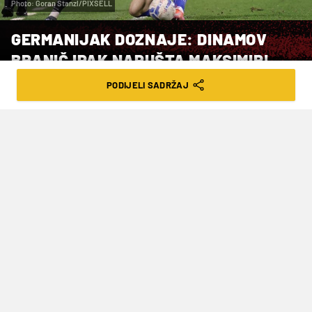
Photo: Goran Stanzl/PIXSELL
GERMANIJAK DOZNAJE: DINAMOV
BRANIČ IPAK NAPUŠTA MAKSIMIR!
PODIJELI SADRŽAJ
VRIJEME ČITANJA: 2MIN | PET. 21.02.25. | 15:55
Prijelazni rok u Poljskoj traje još tri
dana i očekuje se da se ovaj transfer
realizira
Ide, ne ide i tako nekoliko puta. Nedavno je bio