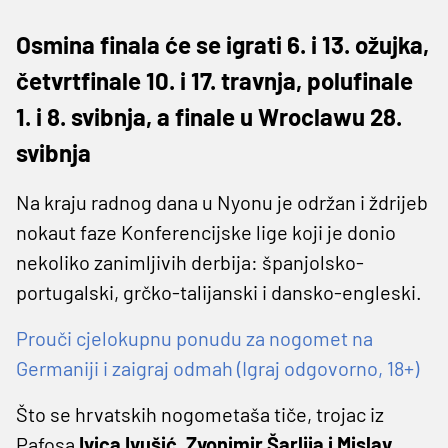
Osmina finala će se igrati 6. i 13. ožujka,
četvrtfinale 10. i 17. travnja, polufinale
1. i 8. svibnja, a finale u Wroclawu 28.
svibnja
Na kraju radnog dana u Nyonu je održan i ždrijeb
nokaut faze Konferencijske lige koji je donio
nekoliko zanimljivih derbija: španjolsko-
portugalski, grčko-talijanski i dansko-engleski.
Prouči cjelokupnu ponudu za nogomet na
Germaniji i zaigraj odmah (Igraj odgovorno, 18+)
Što se hrvatskih nogometaša tiče, trojac iz
Pafosa
Ivica Ivušić, Zvonimir Šarlija i Mislav