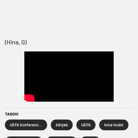
(Hina, G)
TAGOVI
UEFA Konferencijska liga
ždrijeb
UEFA
Ivica Ivušić