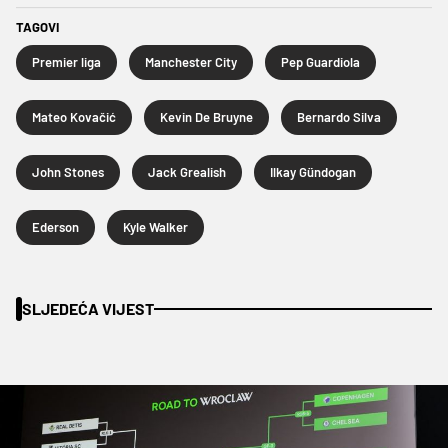
TAGOVI
Premier liga
Manchester City
Pep Guardiola
Mateo Kovačić
Kevin De Bruyne
Bernardo Silva
John Stones
Jack Grealish
Ilkay Gündogan
Ederson
Kyle Walker
SLJEDEĆA VIJEST