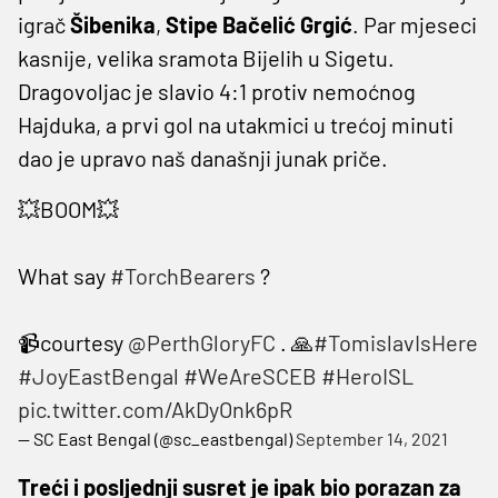
igrač
Šibenika
,
Stipe Bačelić Grgić
. Par mjeseci
kasnije, velika sramota Bijelih u Sigetu.
Dragovoljac je slavio 4:1 protiv nemoćnog
Hajduka, a prvi gol na utakmici u trećoj minuti
dao je upravo naš današnji junak priče.
💥BOOM💥
What say
#TorchBearers
?
📹courtesy
@PerthGloryFC
. 🙏
#TomislavIsHere
#JoyEastBengal
#WeAreSCEB
#HeroISL
pic.twitter.com/AkDyOnk6pR
— SC East Bengal (@sc_eastbengal)
September 14, 2021
Treći i posljednji susret je ipak bio porazan za