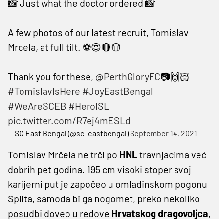
📸 Just what the doctor ordered 📸
A few photos of our latest recruit, Tomislav
Mrcela, at full tilt. ⚽😍🔴🟡
Thank you for these,
@PerthGloryFC
📷🙌🏻
#TomislavIsHere
#JoyEastBengal
#WeAreSCEB
#HeroISL
pic.twitter.com/R7ej4mESLd
— SC East Bengal (@sc_eastbengal)
September 14, 2021
Tomislav Mrčela ne trči po
HNL
travnjacima već
dobrih pet godina. 195 cm visoki stoper svoj
karijerni put je započeo u omladinskom pogonu
Splita, samoda bi ga nogomet, preko nekoliko
posudbi doveo u redove
Hrvatskog dragovoljca
,