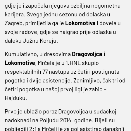
gdje je i započela njegova ozbiljna nogometna
karijera. Svega jednu sezonu od dolaska u
Zagreb, primijetila ga je
Lokomotiva
i dovela u
svoje redove, gdje se naigrao prije odlaska u
daleku Južnu Koreju.
Kumulativno, u dresovima
Dragovoljca i
Lokomotive
, Mrčela je u 1.HNL skupio
respektabilnih 77 nastupa uz četiri postignuta
pogotka i dvije asistencije. Zanimljivo, čak tri od
četiri pogotka u našoj prvoj ligi je zabio –
Hajduku.
Prvo je ublažio poraz Dragovoljca u sudačkoj
nadoknadi na Poljudu 2014. godine. Bijeli su
pobijedili 2:1 a Mrčeli je za gol asistirao današnji