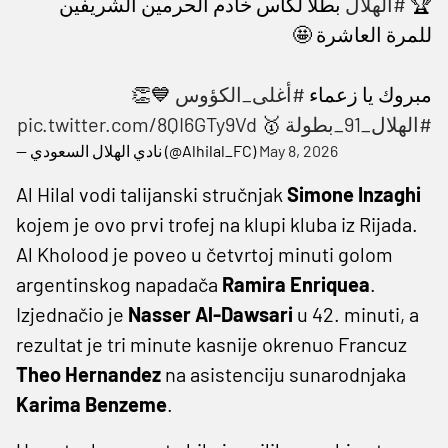
بطلاً لكأس خادم الحرمين الشريفين
#الهلال
🏆
للمرة العاشرة 🤩
💙👏
#أغلى_الكؤوس
مبروك يا زعماء
pic.twitter.com/8QI6GTy9Vd
🥇
#الهلال_91_بطولة
— نادي الهلال السعودي (@Alhilal_FC)
May 8, 2026
Al Hilal vodi talijanski stručnjak
Simone Inzaghi
kojem je ovo prvi trofej na klupi kluba iz Rijada.
Al Kholood je poveo u četvrtoj minuti golom
argentinskog napadača
Ramira Enriquea
.
Izjednačio je
Nasser Al-Dawsari
u 42. minuti, a
rezultat je tri minute kasnije okrenuo Francuz
Theo Hernandez
na asistenciju sunarodnjaka
Karima Benzeme
.