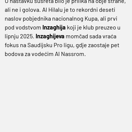
U nastavku susreta bilo je prilika na obje strane,
ali ne i golova. Al Hilalu je to rekordni deseti
naslov pobjednika nacionalnog Kupa, ali prvi
pod vodstvom
Inzaghija
koji je klub preuzeo u
lipnju 2025.
Inzaghijeva
momčad sada vraća
fokus na Saudijsku Pro ligu, gdje zaostaje pet
bodova za vodećim Al Nassrom.