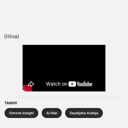
(Hina)
TAGOVI
Simone Inzaghi
Al Hilal
Saudijska Arabija