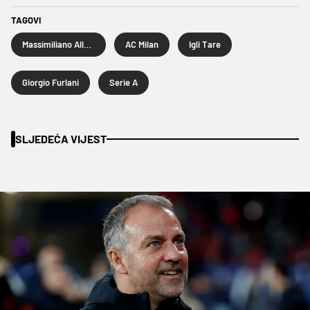
TAGOVI
Massimiliano Allegri
AC Milan
Igli Tare
Giorgio Furlani
Serie A
SLJEDEĆA VIJEST