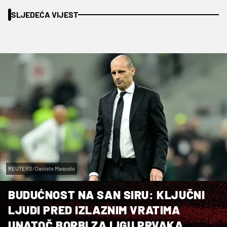
SLJEDEĆA VIJEST
REUTERS/Daniele Mascolo
BUDUĆNOST NA SAN SIRU: KLJUČNI
LJUDI PRED IZLAZNIM VRATIMA
UNATOČ BORBI ZA LIGU PRVAKA