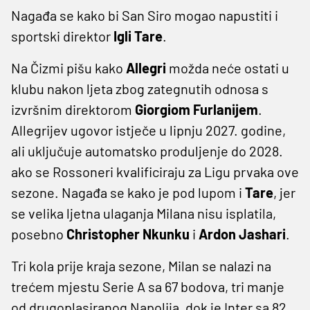
Nagađa se kako bi San Siro mogao napustiti i
sportski direktor
Igli Tare
.
Na Čizmi pišu kako
Allegri
možda neće ostati u
klubu nakon ljeta zbog zategnutih odnosa s
izvršnim direktorom
Giorgiom Furlanijem
.
Allegrijev ugovor istječe u lipnju 2027. godine,
ali uključuje automatsko produljenje do 2028.
ako se Rossoneri kvalificiraju za Ligu prvaka ove
sezone. Nagađa se kako je pod lupom i
Tare
, jer
se velika ljetna ulaganja Milana nisu isplatila,
posebno
Christopher Nkunku
i
Ardon Jashari
.
Tri kola prije kraja sezone, Milan se nalazi na
trećem mjestu Serie A sa 67 bodova, tri manje
od drugoplasiranog Napolija, dok je Inter sa 82