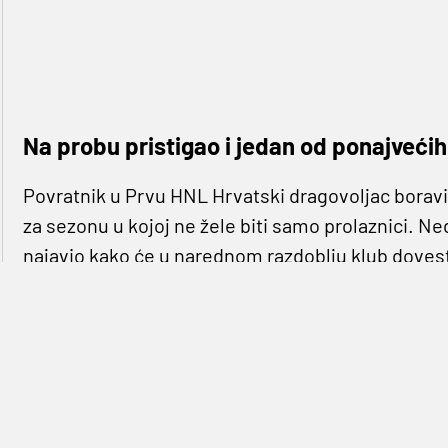
Na probu pristigao i jedan od ponajveći
Povratnik u Prvu HNL Hrvatski dragovoljac bora
za sezonu u kojoj ne žele biti samo prolaznici. N
najavio kako će u narednom razdoblju klub dovesti 
inozemstva.
Predsjednik što je izjavio lagano provodi u djelo 
Crne iz Sigeta potpisao i 23-godišnji
Josip Gačić
.