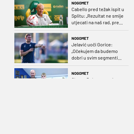
NOGOMET
Cabello pred težak ispit u
Splitu: „Rezultat ne smije
utjecati na naš rad, pred
nama je dugo prvenstvo“
NOGOMET
Jelavić uoči Gorice:
„Očekujem da budemo
dobri u svim segmentima
igre i pobjedu“
NOGOMET
Slaven Belupo potpisao
trogodišnji ugovor s
mladim talentom
NOGOMET
Bessone upozorava uoči
Rudeša: „Bit će velika
pogreška ako se i samo