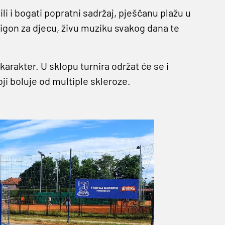
i i bogati popratni sadržaj, pješčanu plažu u
ligon za djecu, živu muziku svakog dana te
karakter. U sklopu turnira održat će se i
i boluje od multiple skleroze.