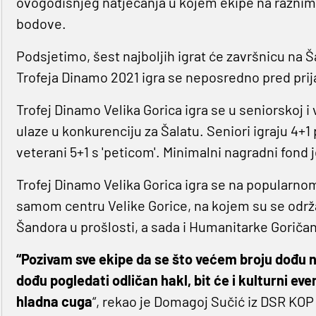
ovogodišnjeg natjecanja u kojem ekipe na raznim 
bodove.
Podsjetimo, šest najboljih igrat će završnicu na Šal
Trofeja Dinamo 2021 igra se neposredno pred pri
Trofej Dinamo Velika Gorica igra se u seniorskoj i
ulaze u konkurenciju za Šalatu. Seniori igraju 4+1 p
veterani 5+1 s 'peticom'. Minimalni nagradni fond 
Trofej Dinamo Velika Gorica igra se na popularnom
samom centru Velike Gorice, na kojem su se održa
Šandora u prošlosti, a sada i Humanitarke Goričan
“Pozivam sve ekipe da se što većem broju dođu na
dođu pogledati odličan hakl, bit će i kulturni ev
hladna cuga
“, rekao je Domagoj Sučić iz DSR KOP 