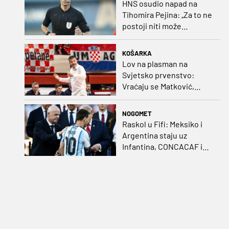
HNS osudio napad na
Tihomira Pejina: „Za to ne
postoji niti može
postojati opravdanje”
KOŠARKA
Lov na plasman na
Svjetsko prvenstvo:
Vraćaju se Matković,
Nakić i Drežnjak
NOGOMET
Raskol u Fifi: Meksiko i
Argentina staju uz
Infantina, CONCACAF i
CONMEBOL više nisu
čvrsti