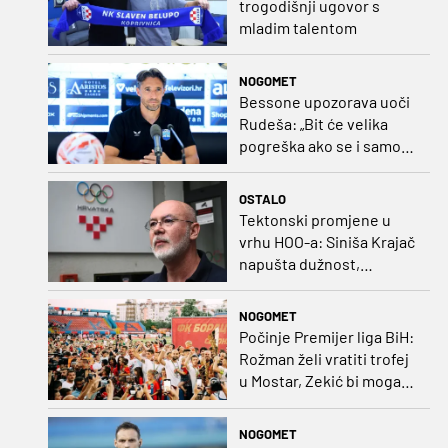
trogodišnji ugovor s
mladim talentom
NOGOMET
Bessone upozorava uoči
Rudeša: „Bit će velika
pogreška ako se i samo
malo opustimo“
OSTALO
Tektonski promjene u
vrhu HOO-a: Siniša Krajač
napušta dužnost,
razriješeno i svih osam
direktora
NOGOMET
Počinje Premijer liga BiH:
Rožman želi vratiti trofej
u Mostar, Zekić bi mogao
biti iznenađenje
NOGOMET