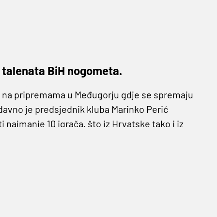
h talenata BiH nogometa.
vi na pripremama u Međugorju gdje se spremaju
edavno je predsjednik kluba Marinko Perić
najmanje 10 igrača, što iz Hrvatske tako i iz
pa je tako nakon
Ivana Rocea
i
Filipa Jazvića
za