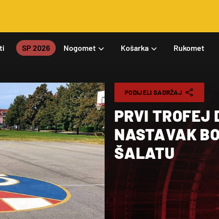
ti
SP 2026
Nogomet
Košarka
Rukomet
PODIJELI SADRŽAJ
PRVI TROFEJ 
NASTAVAK BO
ŠALATU