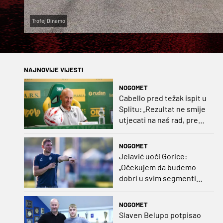
Trofej Dinamo
NAJNOVIJE VIJESTI
NOGOMET
Cabello pred težak ispit u
Splitu: „Rezultat ne smije
utjecati na naš rad, pred
nama je dugo prvenstvo“
NOGOMET
Jelavić uoči Gorice:
„Očekujem da budemo
dobri u svim segmentima
igre i pobjedu“
NOGOMET
Slaven Belupo potpisao