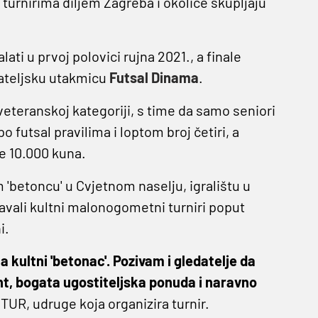
turnirima diljem Zagreba i okolice skupljaju
ati u prvoj polovici rujna 2021., a finale
jateljsku utakmicu
Futsal Dinama
.
 veteranskoj kategoriji, s time da samo seniori
o futsal pravilima i loptom broj četiri, a
je 10.000 kuna.
 'betoncu' u Cvjetnom naselju, igralištu u
vali kultni malonogometni turniri poput
i.
 kultni 'betonac'. Pozivam i gledatelje da
ent, bogata ugostiteljska ponuda i naravno
TUR, udruge koja organizira turnir.