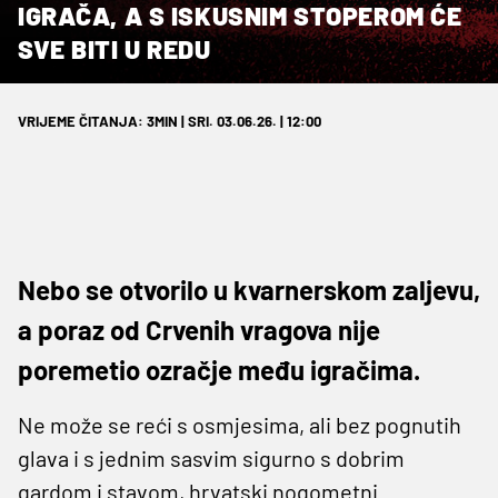
IGRAČA, A S ISKUSNIM STOPEROM ĆE
SVE BITI U REDU
VRIJEME ČITANJA: 3MIN | SRI. 03.06.26. | 12:00
Nebo se otvorilo u kvarnerskom zaljevu,
a poraz od Crvenih vragova nije
poremetio ozračje među igračima.
Ne može se reći s osmjesima, ali bez pognutih
glava i s jednim sasvim sigurno s dobrim
gardom i stavom, hrvatski nogometni