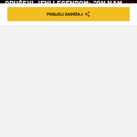
ODUŠEVLJENI LEGENDOM: “ON NAM
DAJE NADU”
PODIJELI SADRŽAJ
VRIJEME ČITANJA: 3MIN | SRI. 03.06.26. | 12:00
Lukaku je često kritiziran u nogometnoj
javnosti, kako vani tko i u Belgiji, ali
nakon ove utakmice dobio je
hvalospjeve
Hrvatska nogometna reprezentacija poražena je
od Belgije na Rujevici s 0-2. Utakmica u kojoj su