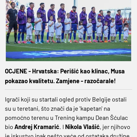
OCJENE - Hrvatska: Perišić kao klinac, Musa
pokazao kvalitetu. Zamjene - razočarale!
Igrači koji su startali ogled protiv Belgije ostali
su u teretani, što znači da je 'kapetan' na
pomoćno terenu u Trening kampu Dean Šćulac
bio
Andrej Kramarić
. I
Nikola Vlašić
, jer njihovo
je iskustvo ipak nešto veće od ostataka družine.