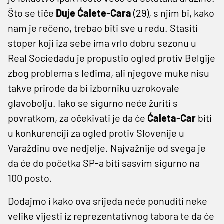
Što se tiče
Duje
Ćalete
-
Cara
(29), s njim bi, kako
nam je rečeno, trebao biti sve u redu. Stasiti
stoper koji iza sebe ima vrlo dobru sezonu u
Real Sociedadu je propustio ogled protiv Belgije
zbog problema s leđima, ali njegove muke nisu
takve prirode da bi izborniku uzrokovale
glavobolju. Iako se sigurno neće žuriti s
povratkom, za očekivati je da će
Ćaleta
-
Car
biti
u konkurenciji za ogled protiv Slovenije u
Varaždinu ove nedjelje. Najvažnije od svega je
da će do početka SP-a biti sasvim sigurno na
100 posto.
Dodajmo i kako ova srijeda neće ponuditi neke
velike vijesti iz reprezentativnog tabora te da će