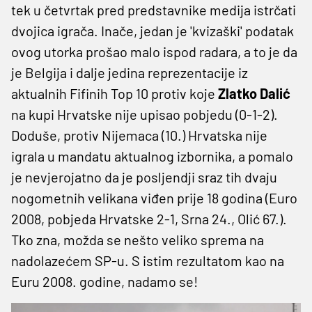
tek u četvrtak pred predstavnike medija istrčati
dvojica igrača. Inače, jedan je 'kvizaški' podatak
ovog utorka prošao malo ispod radara, a to je da
je Belgija i dalje jedina reprezentacije iz
aktualnih Fifinih Top 10 protiv koje
Zlatko Dalić
na kupi Hrvatske nije upisao pobjedu (0-1-2).
Doduše, protiv Nijemaca (10.) Hrvatska nije
igrala u mandatu aktualnog izbornika, a pomalo
je nevjerojatno da je posljendji sraz tih dvaju
nogometnih velikana viđen prije 18 godina (Euro
2008, pobjeda Hrvatske 2-1, Srna 24., Olić 67.).
Tko zna, možda se nešto veliko sprema na
nadolazećem SP-u. S istim rezultatom kao na
Euru 2008. godine, nadamo se!