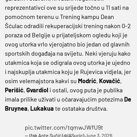
reprezentativci ove su srijede točno u 11 sati na
pomoćnom terenu u Trening kampu Dean
Šćulac odradili rekuperacijski trening nakon 0-2
poraza od Belgije u prijateljskom ogledu koji je
ovog utorka vrlo vjerojatno bio jedan od glavnih
sportskih događaja na svijetu. Neki vjeruju kako
utakmica koja se odigrala ovog utorka je ujedno
i najskuplja utakmica koju je Rujevica vidjela, jer
osim velemajstora kakvi su
Modrić
,
Kovačić
,
Perišić
,
Gvardiol
i ostali, ovog puta je publika
imala prilike uživati u očaravajućim potezima
De
Bruynea
,
Lukakua
te ostataka društva.
pic.twitter.com/tqmwJWfU9t
— Ižak Ante Sučić (@IASucic)
June 3, 2026