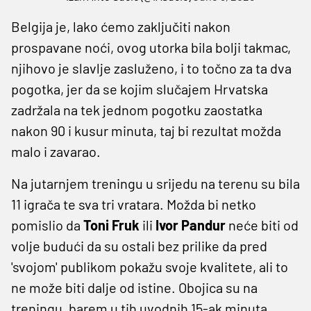
Belgija je, lako ćemo zaključiti nakon
prospavane noći, ovog utorka bila bolji takmac,
njihovo je slavlje zasluženo, i to točno za ta dva
pogotka, jer da se kojim slučajem Hrvatska
zadržala na tek jednom pogotku zaostatka
nakon 90 i kusur minuta, taj bi rezultat možda
malo i zavarao.
Na jutarnjem treningu u srijedu na terenu su bila
11 igrača te sva tri vratara. Možda bi netko
pomislio da
Toni Fruk
ili
Ivor Pandur
neće biti od
volje budući da su ostali bez prilike da pred
'svojom' publikom pokažu svoje kvalitete, ali to
ne može biti dalje od istine. Obojica su na
treningu, barem u tih uvodnih 15-ak minuta,