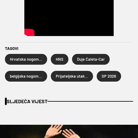
TAGOVI
Hrvatska nogometna reprezentacija
HNS
Duje Ćaleta-Car
belgijska nogometna reprezentacija
Prijateljska utakmica
SP 2026
SLJEDEĆA VIJEST