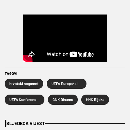
TAGOVI
hrvatski nogomet
UEFA Europska liga
UEFA Konferencijska liga
GNK Dinamo
HNK Rijeka
SLJEDEĆA VIJEST