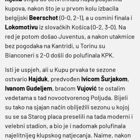
kupova, nakon što je u prvom kolu izbacila
belgijski
Beerschot
(0-0, 2-1), a u osmini finala i
Lokomotivu
iz slovačkih Košica (0-2, 3-0). Na
red je potom došao Juventus, a nakon utakmice
bez pogodaka na Kantridi, u Torinu su
Bianconeri s 2-0 došli do polufinala KPK.
Isti je uspjeh, ali u Kupu prvaka te sezone
ostvario
Hajduk
, predvođen
Ivicom Šurjakom
,
Ivanom Gudeljem
, braćom
Vujović
te ostalim
vedetama s tad novootvorenog Poljuda. Bijeli
su tako na sjajan način obilježili sezonu u kojoj
su se sa Starog placa preselili na tada moderni i
velebni stadion, a bio je i nadomak polufinala
najelitnijeg klupskog natjecanja. Naime, nakon