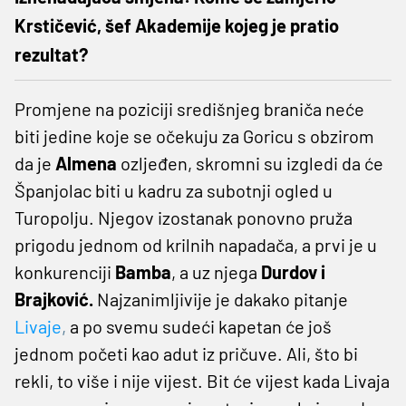
Krstičević, šef Akademije kojeg je pratio
rezultat?
Promjene na poziciji središnjeg braniča neće
biti jedine koje se očekuju za Goricu s obzirom
da je
Almena
ozljeđen, skromni su izgledi da će
Španjolac biti u kadru za subotnji ogled u
Turopolju. Njegov izostanak ponovno pruža
prigodu jednom od krilnih napadača, a prvi je u
konkurenciji
Bamba
, a uz njega
Durdov i
Brajković.
Najzanimljivije je dakako pitanje
Livaje
,
a po svemu sudeći kapetan će još
jednom početi kao adut iz pričuve. Ali, što bi
rekli, to više i nije vijest. Bit će vijest kada Livaja