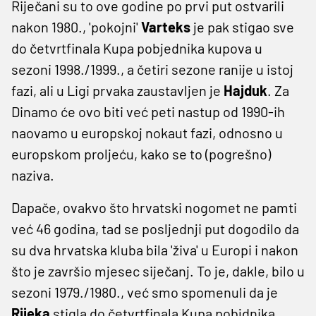
Riječani su to ove godine po prvi put ostvarili
nakon 1980., 'pokojni'
Varteks
je pak stigao sve
do četvrtfinala Kupa pobjednika kupova u
sezoni 1998./1999., a četiri sezone ranije u istoj
fazi, ali u Ligi prvaka zaustavljen je
Hajduk
. Za
Dinamo će ovo biti već peti nastup od 1990-ih
naovamo u europskoj nokaut fazi, odnosno u
europskom proljeću, kako se to (pogrešno)
naziva.
Dapače, ovakvo što hrvatski nogomet ne pamti
već 46 godina, tad se posljednji put dogodilo da
su dva hrvatska kluba bila 'živa' u Europi i nakon
što je završio mjesec siječanj. To je, dakle, bilo u
sezoni 1979./1980., već smo spomenuli da je
Rijeka
stigla do četvrtfinala Kupa pobjdnika