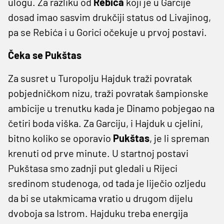
ulogu. Za razliku od
Rebića
koji je u Garcije
dosad imao sasvim drukčiji status od Livajinog,
pa se Rebića i u Gorici očekuje u prvoj postavi.
Čeka se Pukštas
Za susret u Turopolju Hajduk traži povratak
pobjedničkom nizu, traži povratak šampionske
ambicije u trenutku kada je Dinamo pobjegao na
četiri boda viška. Za Garciju, i Hajduk u cjelini,
bitno koliko se oporavio
Pukštas
, je li spreman
krenuti od prve minute. U startnoj postavi
Pukštasa smo zadnji put gledali u Rijeci
sredinom studenoga, od tada je liječio ozljedu
da bi se utakmicama vratio u drugom dijelu
dvoboja sa Istrom. Hajduku treba energija