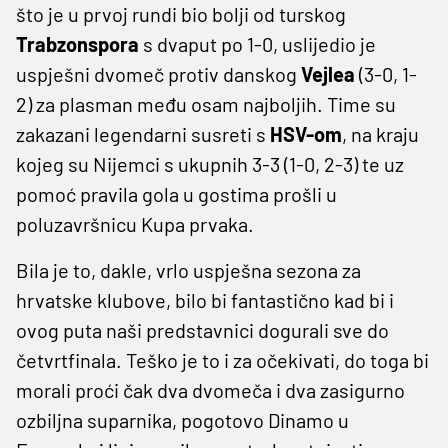
što je u prvoj rundi bio bolji od turskog
Trabzonspora
s dvaput po 1-0, uslijedio je
uspješni dvomeč protiv danskog
Vejlea
(3-0, 1-
2) za plasman među osam najboljih. Time su
zakazani legendarni susreti s
HSV-om
, na kraju
kojeg su Nijemci s ukupnih 3-3 (1-0, 2-3) te uz
pomoć pravila gola u gostima prošli u
poluzavršnicu Kupa prvaka.
Bila je to, dakle, vrlo uspješna sezona za
hrvatske klubove, bilo bi fantastično kad bi i
ovog puta naši predstavnici dogurali sve do
četvrtfinala. Teško je to i za očekivati, do toga bi
morali proći čak dva dvomeča i dva zasigurno
ozbiljna suparnika, pogotovo Dinamo u