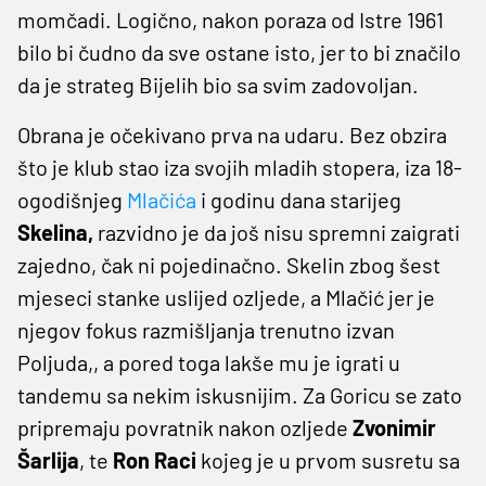
momčadi. Logično, nakon poraza od Istre 1961
bilo bi čudno da sve ostane isto, jer to bi značilo
da je strateg Bijelih bio sa svim zadovoljan.
Obrana je očekivano prva na udaru. Bez obzira
što je klub stao iza svojih mladih stopera, iza 18-
ogodišnjeg
Mlačića
i godinu dana starijeg
Skelina,
razvidno je da još nisu spremni zaigrati
zajedno, čak ni pojedinačno. Skelin zbog šest
mjeseci stanke uslijed ozljede, a Mlačić jer je
njegov fokus razmišljanja trenutno izvan
Poljuda,, a pored toga lakše mu je igrati u
tandemu sa nekim iskusnijim. Za Goricu se zato
pripremaju povratnik nakon ozljede
Zvonimir
Šarlija
, te
Ron Raci
kojeg je u prvom susretu sa