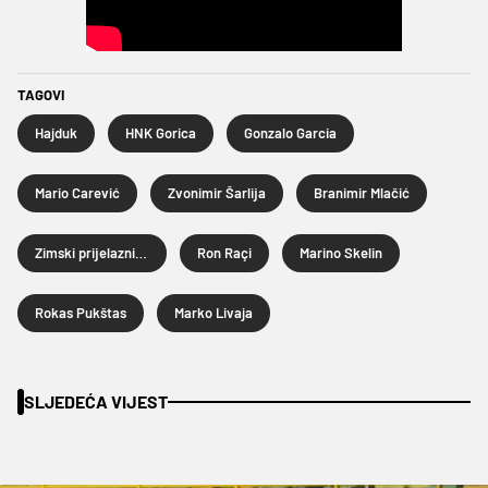
TAGOVI
Hajduk
HNK Gorica
Gonzalo Garcia
Mario Carević
Zvonimir Šarlija
Branimir Mlačić
Zimski prijelazni rok 2026.
Ron Raçi
Marino Skelin
Rokas Pukštas
Marko Livaja
SLJEDEĆA VIJEST