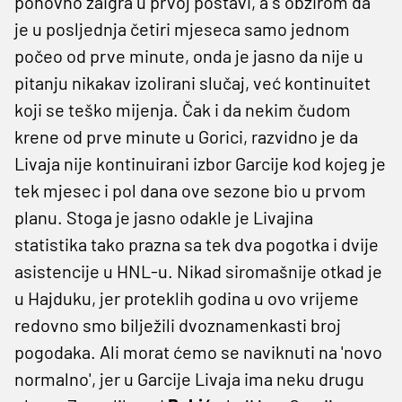
ponovno zaigra u prvoj postavi, a s obzirom da
je u posljednja četiri mjeseca samo jednom
počeo od prve minute, onda je jasno da nije u
pitanju nikakav izolirani slučaj, već kontinuitet
koji se teško mijenja. Čak i da nekim čudom
krene od prve minute u Gorici, razvidno je da
Livaja nije kontinuirani izbor Garcije kod kojeg je
tek mjesec i pol dana ove sezone bio u prvom
planu. Stoga je jasno odakle je Livajina
statistika tako prazna sa tek dva pogotka i dvije
asistencije u HNL-u. Nikad siromašnije otkad je
u Hajduku, jer proteklih godina u ovo vrijeme
redovno smo bilježili dvoznamenkasti broj
pogodaka. Ali morat ćemo se naviknuti na 'novo
normalno', jer u Garcije Livaja ima neku drugu