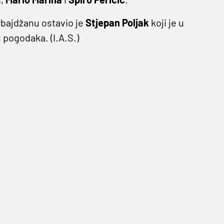
rbajdžanu ostavio je
Stjepan
Poljak
koji je u
 pogodaka. (I.A.S.)