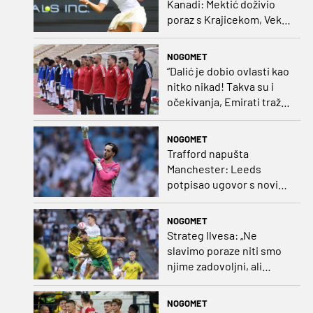
Kanadi: Mektić doživio
poraz s Krajicekom, Vekić
poražena u paru sa
Sakkari
NOGOMET
“Dalić je dobio ovlasti kao
nitko nikad! Takva su i
očekivanja, Emirati traže
i veliki rezultat!“
NOGOMET
Trafford napušta
Manchester: Leeds
potpisao ugovor s novim
golmanom i oborio
nekoliko rekorda
NOGOMET
Strateg Ilvesa: „Ne
slavimo poraze niti smo
njime zadovoljni, ali
možemo biti ponosni jer
smo pokazali karakter”
NOGOMET