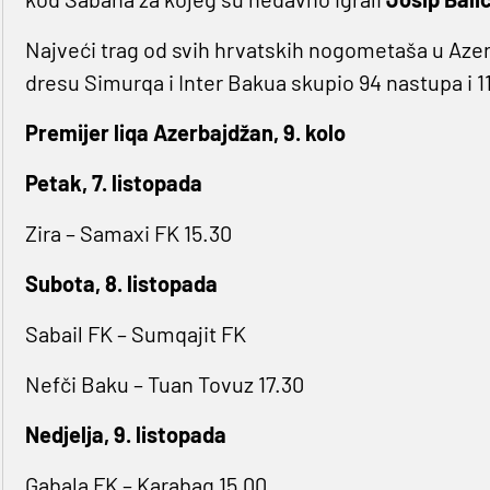
Najveći trag od svih hrvatskih nogometaša u Aze
dresu Simurqa i Inter Bakua skupio 94 nastupa i 11
Premijer liqa Azerbajdžan, 9. kolo
Petak, 7. listopada
Zira – Samaxi FK 15.30
Subota, 8. listopada
Sabail FK – Sumqajit FK
Nefči Baku – Tuan Tovuz 17.30
Nedjelja, 9. listopada
Gabala FK – Karabag 15.00