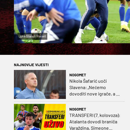
Luka Stanzl/Pixsell
NAJNOVIJE VIJESTI
NOGOMET
Nikola Šafarić uoči
Slavena: „Nećemo
dovoditi nove igrače, a o
prodaji ćemo razmisliti
ako dođe ponuda”
NOGOMET
TRANSFERI (7. kolovoza):
Atalanta dovodi braniča
Varaždina, Simeone