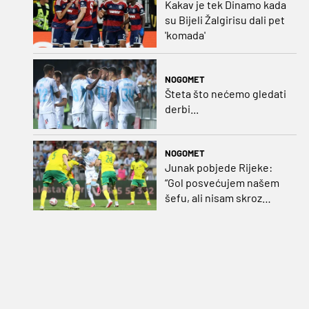
Kakav je tek Dinamo kada
su Bijeli Žalgirisu dali pet
'komada'
NOGOMET
Šteta što nećemo gledati
derbi...
NOGOMET
Junak pobjede Rijeke:
“Gol posvećujem našem
šefu, ali nisam skroz
zadovoljan, trebali smo
pobijediti s dva, tri gola
razlike”