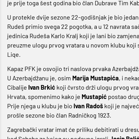
je prije toga šest godina bio član Dubrave Tim Kab
U protekle dvije sezone 22-godišnjak je bio jedan o
Rudeš primio svega 22 pogotka, a u 12 navrata s
jedinica Rudeša Karlo Kralj koji je lani bio zamjen
preuzme ulogu prvog vratara u novom klubu koji
Liqe.
Kapaz PFK je osvojio tri naslova prvaka Azerbajdžan
U Azerbajdžanu je, osim
Marija
Mustapića
, i neka
Cibalije
Ivan Brkić
koji čvrsto drži ulogu prvog vr
Hrvata, spomenimo kako je
Mustapić
postao drugi
Prije njega u klubu je bio
Ivan
Radoš
koji je najveć
prošle sezone bio član Radničkog 1923.
Zagrebački vratar imat će priliku debitirati u dr
kod Sabaha za kojeg su nedavno igrali
Josip
Bali