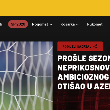
ti
SP 2026
Nogomet
Košarka
Rukomet
PODIJELI SADRŽAJ
PROŠLE SEZON
NEPRIKOSNOV
AMBICIOZNOG
OTIŠAO U AZ