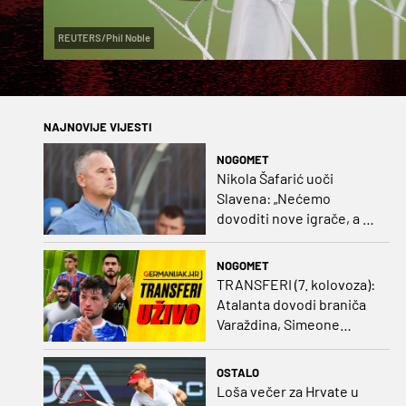
REUTERS/Phil Noble
NAJNOVIJE VIJESTI
NOGOMET
Nikola Šafarić uoči
Slavena: „Nećemo
dovoditi nove igrače, a o
prodaji ćemo razmisliti
ako dođe ponuda”
NOGOMET
TRANSFERI (7. kolovoza):
Atalanta dovodi braniča
Varaždina, Simeone
dovodi stopera po svom
ukusu
OSTALO
Loša večer za Hrvate u