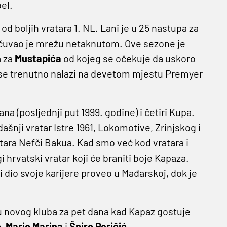
el.
d boljih vratara 1. NL. Lani je u 25 nastupa za
ačuvao je mrežu netaknutom. Ove sezone je
a za
Mustapića
od kojeg se očekuje da uskoro
 se trenutno nalazi na devetom mjestu Premyer
a (posljednji put 1999. godine) i četiri Kupa.
dašnji vratar Istre 1961, Lokomotive, Zrinjskog i
atara Nefči Bakua. Kad smo već kod vratara i
 hrvatski vratar koji će braniti boje Kapaza.
i dio svoje karijere proveo u Mađarskoj, dok je
esu novog kluba za pet dana kad Kapaz gostuje
ć
,
Mario
Marina
i
Špiro
Peričić
.