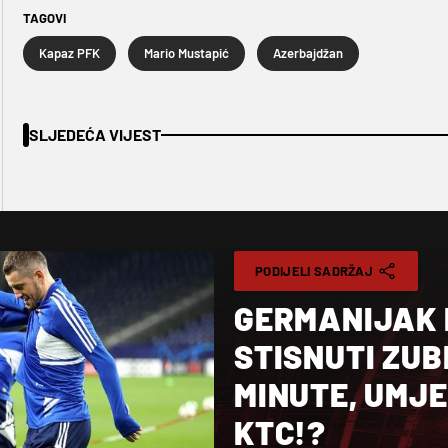
TAGOVI
Kapaz PFK
Mario Mustapić
Azerbajdžan
SLJEDEĆA VIJEST
PODIJELI SADRŽAJ
GERMANIJAK 
STISNUTI ZUB
MINUTE, UMJ
KTC!?