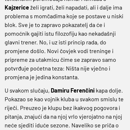
Kajzerice
želi igrati, želi napadati, ali i dalje ima
problema s momčadima koje se postave u niski
blok. Sve je to zapravo pokazatelj da će i
pomoćnik gajiti istu filozofiju kao nekadašnji
glavni trener. No, i uz isti princip rada, do
promjene došlo. Novi čovjek vodi treninge i
pripreme za utakmicu čime se zapravo samo
potvrđuje poćetna teza: Ništa nije vječno i
promjena je jedina konstanta.
U svakom slučaju,
Damiru Ferenčini
kapa dolje.
Pokazao se kao vojnik kluba u svakom smislu te
riječi. Preuzeo je klupu bez ikakvog pogovora i
pitanja, znajući da na njoj vrlo vjerojatno na njoj
neće sjediti iduće sezone. Naveliko se priča o