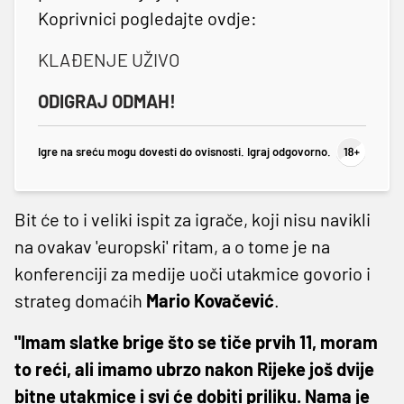
Koprivnici pogledajte ovdje:
KLAĐENJE UŽIVO
ODIGRAJ ODMAH!
Igre na sreću mogu dovesti do ovisnosti. Igraj odgovorno.
Bit će to i veliki ispit za igrače, koji nisu navikli
na ovakav 'europski' ritam, a o tome je na
konferenciji za medije uoči utakmice govorio i
strateg domaćih
Mario Kovačević
.
"Imam slatke brige što se tiče prvih 11, moram
to reći, ali imamo ubrzo nakon Rijeke još dvije
bitne utakmice i svi će dobiti priliku. Nama je