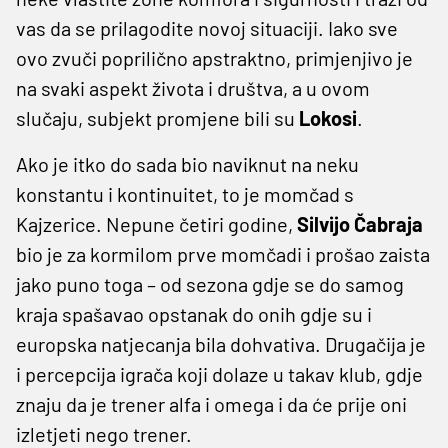
vas da se prilagodite novoj situaciji. Iako sve
ovo zvuči poprilično apstraktno, primjenjivo je
na svaki aspekt života i društva, a u ovom
slučaju, subjekt promjene bili su
Lokosi
.
Ako je itko do sada bio naviknut na neku
konstantu i kontinuitet, to je momčad s
Kajzerice. Nepune četiri godine,
Silvijo Čabraja
bio je za kormilom prve momčadi i prošao zaista
jako puno toga – od sezona gdje se do samog
kraja spašavao opstanak do onih gdje su i
europska natjecanja bila dohvativa. Drugačija je
i percepcija igrača koji dolaze u takav klub, gdje
znaju da je trener alfa i omega i da će prije oni
izletjeti nego trener.