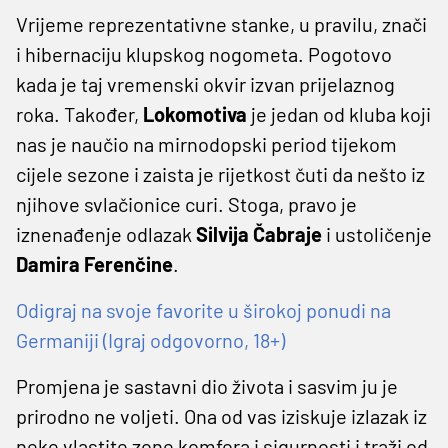
Vrijeme reprezentativne stanke, u pravilu, znači
i hibernaciju klupskog nogometa. Pogotovo
kada je taj vremenski okvir izvan prijelaznog
roka. Također,
Lokomotiva
je jedan od kluba koji
nas je naučio na mirnodopski period tijekom
cijele sezone i zaista je rijetkost čuti da nešto iz
njihove svlačionice curi. Stoga, pravo je
iznenađenje odlazak
Silvija Čabraje
i ustoličenje
Damira Ferenčine
.
Odigraj na svoje favorite u širokoj ponudi na
Germaniji (Igraj odgovorno, 18+)
Promjena je sastavni dio života i sasvim ju je
prirodno ne voljeti. Ona od vas iziskuje izlazak iz
neke vlastite zone komfora i sigurnosti i traži od