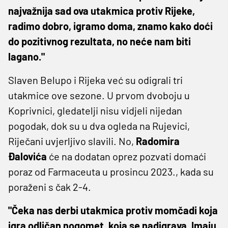
najvažnija sad ova utakmica protiv Rijeke,
radimo dobro, igramo doma, znamo kako doći
do pozitivnog rezultata, no neće nam biti
lagano."
Slaven Belupo i Rijeka već su odigrali tri
utakmice ove sezone. U prvom dvoboju u
Koprivnici, gledatelji nisu vidjeli nijedan
pogodak, dok su u dva ogleda na Rujevici,
Riječani uvjerljivo slavili. No,
Radomira
Đalovića
će na dodatan oprez pozvati domaći
poraz od Farmaceuta u prosincu 2023., kada su
poraženi s čak 2-4.
"Čeka nas derbi utakmica protiv momčadi koja
igra odličan nogomet, koja se nadigrava. Imaju