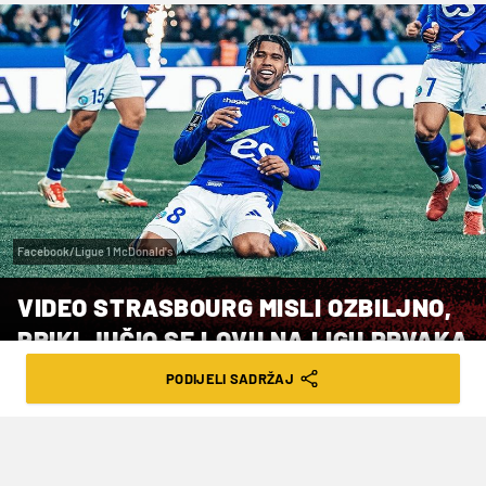
Facebook/Ligue 1 McDonald's
VIDEO STRASBOURG MISLI OZBILJNO,
PRIKLJUČIO SE LOVU NA LIGU PRVAKA
PODIJELI SADRŽAJ
VRIJEME ČITANJA: 2MIN | SUB. 29.03.25. | 08:00