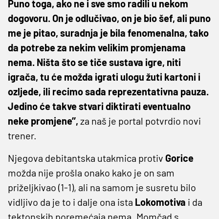
Puno toga, ako ne i sve smo radili u nekom
dogovoru. On je odlučivao, on je bio šef, ali puno
me je pitao, suradnja je bila fenomenalna, tako
da potrebe za nekim velikim promjenama
nema. Ništa što se tiče sustava igre, niti
igrača, tu će možda igrati ulogu žuti kartoni i
ozljede, ili recimo sada reprezentativna pauza.
Jedino će takve stvari diktirati eventualno
neke promjene’’,
za naš je portal potvrdio novi
trener.
Njegova debitantska utakmica protiv
Gorice
možda nije prošla onako kako je on sam
priželjkivao (1-1), ali na samom je susretu bilo
vidljivo da je to i dalje ona ista
Lokomotiva
i da
tektonskih poremećaja nema. Momčad s