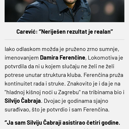
Carević: ‘’Neriješen rezultat je realan’’
Iako odlaskom možda je pruženo zrno sumnje,
imenovanjem
Damira Ferenčine
, Lokomotiva je
potvrdila da ni u kojem slučaju ne želi ne želi
potrese unutar struktura kluba. Ferenčina pruža
kontinuitet rada i struke. Znakovito je i da je na
''hladnoj kišnoj noći u Zagrebu'' na tribinama bio i
Silvijo Čabraja
. Dvojac je godinama sjajno
surađivao, što je potvrdio i sam Ferenčina.
‘’Ja sam Silviju Čabraji asistirao četiri godine.