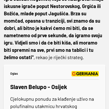
iskusne igrače poput Nestorovskog, Grgića ili
Božića, mlade poput Jagušića. Brza su
momčad, opasna u tranziciji, svi znamo da su
dobri, ali bitno je kakvi ćemo mi biti, da se
nametnemo od prve sekunde, da igramo svoju
igru. Vidjeli smo i da će biti kiša, ali moramo
biti spremni na sve, prvi smo na tablici i tu
želimo ostati"
, rekao je riječki strateg.
Oglas
Slaven Belupo - Osijek
Cjelokupnu ponudu za klađenje uživo na
polufinalnu utakmicu hrvatskog