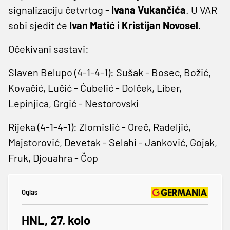
signalizaciju četvrtog -
Ivana Vukančića
. U VAR
sobi sjedit će
Ivan Matić i Kristijan Novosel
.
Očekivani sastavi:
Slaven Belupo (4-1-4-1): Sušak - Bosec, Božić,
Kovačić, Lučić - Ćubelić - Dolček, Liber,
Lepinjica, Grgić - Nestorovski
Rijeka (4-1-4-1): Zlomislić - Oreč, Radeljić,
Majstorović, Devetak - Selahi - Janković, Gojak,
Fruk, Djouahra - Čop
Oglas
HNL, 27. kolo