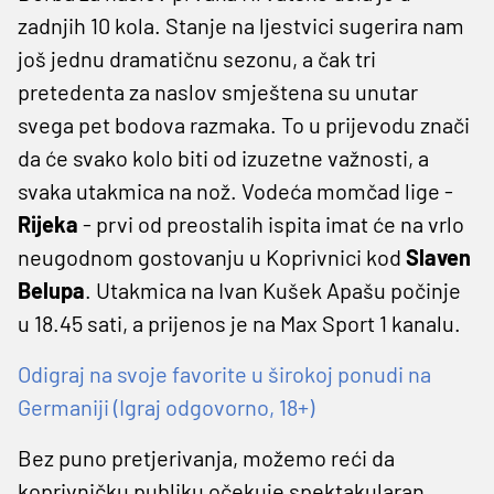
zadnjih 10 kola. Stanje na ljestvici sugerira nam
još jednu dramatičnu sezonu, a čak tri
pretedenta za naslov smještena su unutar
svega pet bodova razmaka. To u prijevodu znači
da će svako kolo biti od izuzetne važnosti, a
svaka utakmica na nož. Vodeća momčad lige -
Rijeka
- prvi od preostalih ispita imat će na vrlo
neugodnom gostovanju u Koprivnici kod
Slaven
Belupa
. Utakmica na Ivan Kušek Apašu počinje
u 18.45 sati, a prijenos je na Max Sport 1 kanalu.
Odigraj na svoje favorite u širokoj ponudi na
Germaniji (Igraj odgovorno, 18+)
Bez puno pretjerivanja, možemo reći da
koprivničku publiku očekuje spektakularan