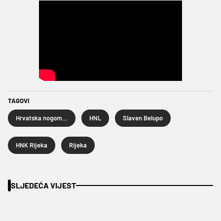
TAGOVI
Hrvatska nogometna liga
HNL
Slaven Belupo
HNK Rijeka
Rijeka
SLJEDEĆA VIJEST