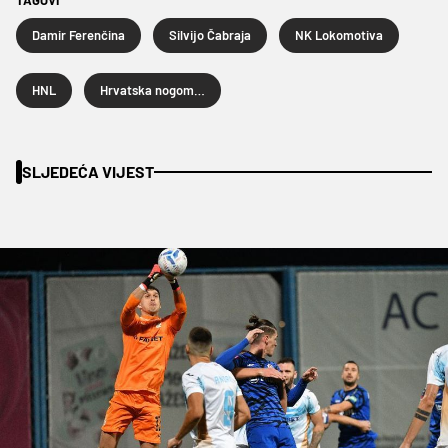
Damir Ferenčina
Silvijo Čabraja
NK Lokomotiva
HNL
Hrvatska nogometna liga
SLJEDEĆA VIJEST