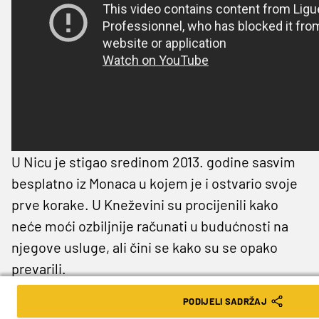
U Nicu je stigao sredinom 2013. godine sasvim
besplatno iz Monaca u kojem je i ostvario svoje
prve korake. U Kneževini su procijenili kako
neće moći ozbiljnije računati u budućnosti na
njegove usluge, ali čini se kako su se opako
prevarili.
Njegova se cijena, prema podacima s
PODIJELI SADRŽAJ