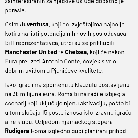
zainteresiranih za njegove usluge dodatno je
porasla.
Osim
Juventusa
, koji po izvještajima najbolje
kotira na listi potencijalnih novih poslodavaca
BiH reprezentativca, utrci su se priključili i
Manchester United
te
Chelsea
, koji će nakon
Eura preuzeti Antonio Conte, čovjek s vrlo
dobrim uvidom u Pjanićeve kvalitete.
Iako igrač ima spomenutu klauzulu postavljenu
na 38 milijuna eura, Roma bi najradije izbjegla
scenarij koji uključuje njenu aktivaciju, pošto bi
u tom slučaju 15 posto iznosa išlo izravno igraču,
a ne klubu. Ozljedom njemačkog stopera
Rudigera
Roma izgledno gubi planirani prihod