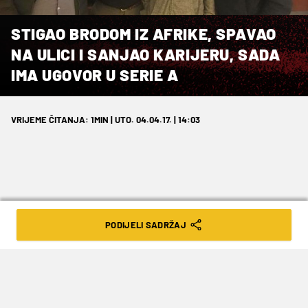
STIGAO BRODOM IZ AFRIKE, SPAVAO
NA ULICI I SANJAO KARIJERU, SADA
IMA UGOVOR U SERIE A
VRIJEME ČITANJA: 1MIN | UTO. 04.04.17. | 14:03
Mladi je nogometaš prošao pakao kako
PODIJELI SADRŽAJ
bi slijedio svoje snove.
Prije dvije godine odlučio napustiti rodni Dakar i
otići u Europu kako bi slijedio svoje snove i