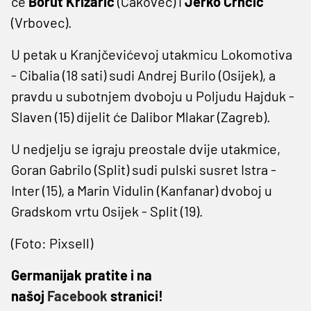
će
Borut Križarić
(Čakovec) i
Jerko Crnčić
(Vrbovec).
U petak u Kranjčevićevoj utakmicu Lokomotiva
- Cibalia (18 sati) sudi Andrej Burilo (Osijek), a
pravdu u subotnjem dvoboju u Poljudu Hajduk -
Slaven (15) dijelit će Dalibor Mlakar (Zagreb).
U nedjelju se igraju preostale dvije utakmice,
Goran Gabrilo (Split) sudi pulski susret Istra -
Inter (15), a Marin Vidulin (Kanfanar) dvoboj u
Gradskom vrtu Osijek - Split (19).
(Foto: Pixsell)
Germanijak pratite i na
našoj
Facebook
stranici!