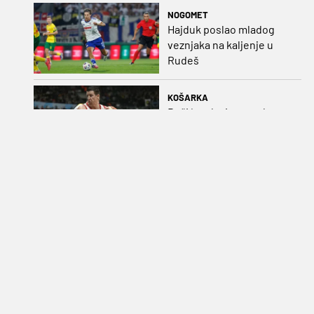
majicu
NOGOMET
Hajduk poslao mladog
veznjaka na kaljenje u
Rudeš
KOŠARKA
Božić o glasinama oko
neigranja za Hrvatsku:
„Ljudi koji pričaju ne
plaćaju mi račune, ne
osvrćem se komentare
OSTALO
dušebrižnika“
Christenu peta etapa u
Poljskoj, Lemmen ostao
vodeći
NOGOMET
Cabello pred težak ispit u
Splitu: „Rezultat ne smije
utjecati na naš rad, pred