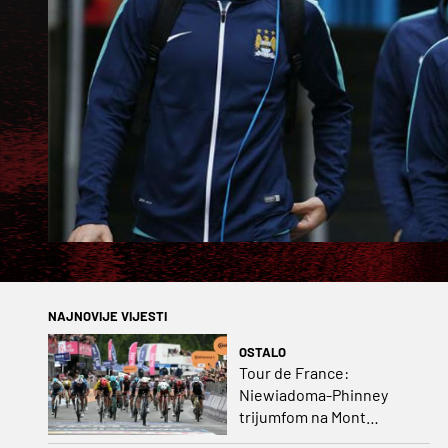
NAJNOVIJE VIJESTI
OSTALO
Tour de France:
Niewiadoma-Phinney
trijumfom na Mont
Ventoux preuzela žutu