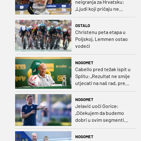
neigranja za Hrvatsku:
„Ljudi koji pričaju ne
plaćaju mi račune, ne
osvrćem se komentare
OSTALO
dušebrižnika“
Christenu peta etapa u
Poljskoj, Lemmen ostao
vodeći
NOGOMET
Cabello pred težak ispit u
Splitu: „Rezultat ne smije
utjecati na naš rad, pred
nama je dugo prvenstvo“
NOGOMET
Jelavić uoči Gorice:
„Očekujem da budemo
dobri u svim segmentima
igre i pobjedu“
NOGOMET