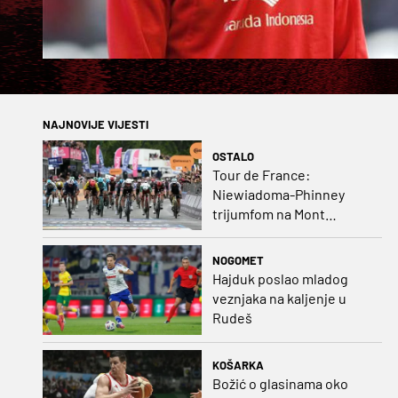
NAJNOVIJE VIJESTI
OSTALO
Tour de France:
Niewiadoma-Phinney
trijumfom na Mont
Ventoux preuzela žutu
majicu
NOGOMET
Hajduk poslao mladog
veznjaka na kaljenje u
Rudeš
KOŠARKA
Božić o glasinama oko