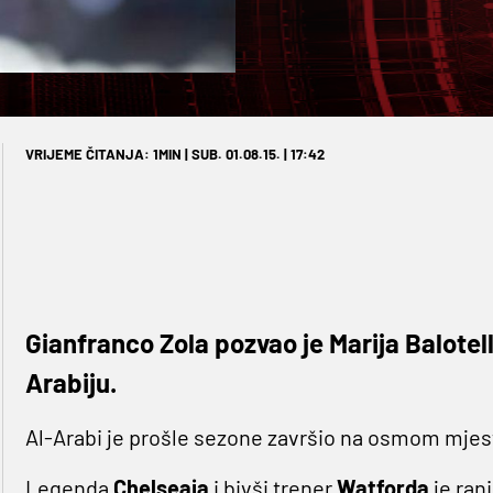
VRIJEME ČITANJA: 1MIN | SUB. 01.08.15. | 17:42
Gianfranco Zola pozvao je Marija Balotel
Arabiju.
Al-Arabi je prošle sezone završio na osmom mje
Legenda
Chelseaja
i bivši trener
Watforda
je ran