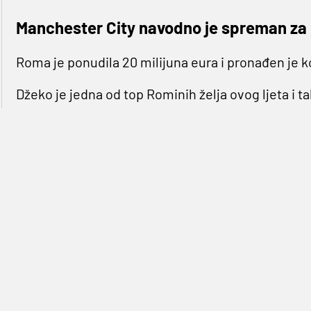
Manchester City navodno je spreman za
Roma je ponudila 20 milijuna eura i pronađen je 
Džeko je jedna od top Rominih želja ovog ljeta i t
čelnicima
Manchester Cityja
za njihovog napada
Menadžer 'Građana'
Manuel Pellegrini
je tijekom p
Džeko mogao napustiti klub ovog ljeta.
BiH reprezentativac je prošle sezone od prve min
postigao je četiri pogotka.
City je za njega tražio odštetu 30 milijuna eura, R
plus bonuse i navodno je kompromis postignut. Dva
eura i sada 29-godišnjaku samo preostaje da dog