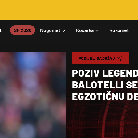
ti
SP 2026
Nogomet
Košarka
Rukomet
PODIJELI SADRŽAJ
POZIV LEGEND
BALOTELLI SE
EGZOTIČNU D