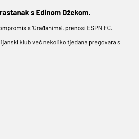
 rastanak s Edinom Džekom.
kompromis s 'Građanima', prenosi ESPN FC.
alijanski klub već nekoliko tjedana pregovara s
ča.
ripremne turneje u Australiji priznao kako bi
ute startao u 12 utakmica Premiershipa i
oma je ponudila deset milijuna eura manje, ali
 kluba 'našla' su se na iznosu od 23 milijuna
ovori sve detalje s Romom oko dolaska na