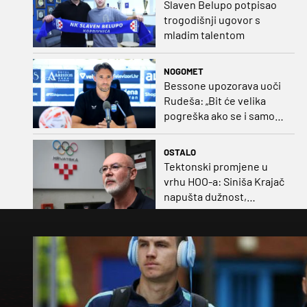
Slaven Belupo potpisao
trogodišnji ugovor s
mladim talentom
NOGOMET
Bessone upozorava uoči
Rudeša: „Bit će velika
pogreška ako se i samo
malo opustimo“
OSTALO
Tektonski promjene u
vrhu HOO-a: Siniša Krajač
napušta dužnost,
razriješeno i svih osam
direktora