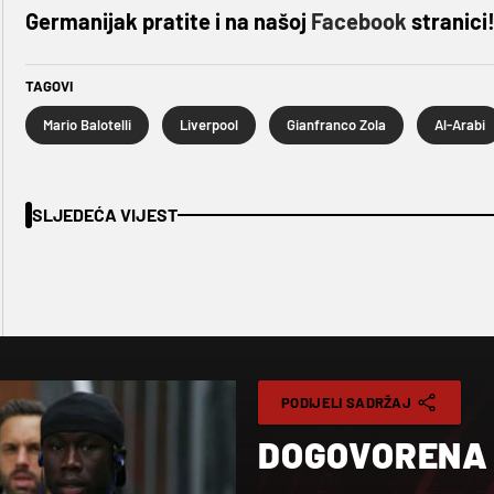
Germanijak pratite i na našoj
Facebook
stranici
TAGOVI
Mario Balotelli
Liverpool
Gianfranco Zola
Al-Arabi
SLJEDEĆA VIJEST
PODIJELI SADRŽAJ
DOGOVORENA 