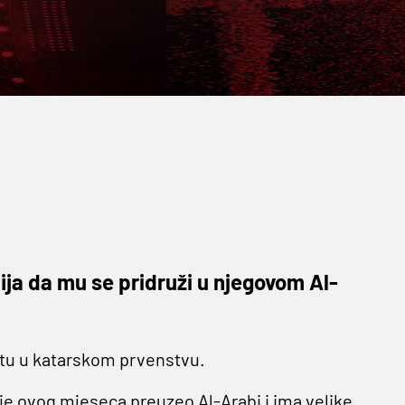
lija da mu se pridruži u njegovom Al-
stu u katarskom prvenstvu.
ije ovog mjeseca preuzeo Al-Arabi i ima velike