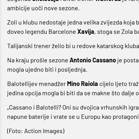
ambicije uoči nove sezone.
Zoli u klubu nedostaje jedna velika zvijezda koja b
doveo legendu Barcelone
Xavija
, stoga se Zola 
Talijanski trener želio bi u redove katarskog kluba
Na kraju prošle sezone
Antonio Cassano
je posta
mogla ujedno biti i posljednja.
Balotellijev menadžer
Mino Raiola
cijelo ljeto tra
jedina opcija mogla bi biti da se makne što dalje
„Cassano i Balotelli? Oni su dvojica vrhunskih igrač
napune baterije i vrate se u Europu kao protagonis
(Foto: Action Images)