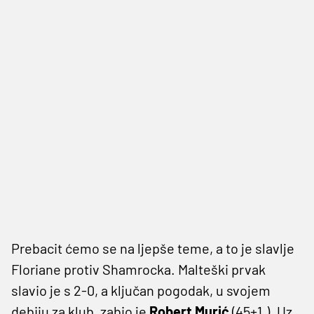
Prebacit ćemo se na ljepše teme, a to je slavlje
Floriane protiv Shamrocka. Malteški prvak
slavio je s 2-0, a ključan pogodak, u svojem
debiju za klub, zabio je
Robert Murić
(45+1.). Uz