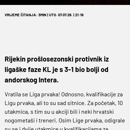
VRIJEME ČITANJA: 3MIN | UTO. 07.07.26. | 21:16
Rijekin prošlosezonski protivnik iz
ligaške faze KL je s 3-1 bio bolji od
andorskog Intera.
Vratila se Liga prvaka! Odnosno, kvalifikacije za
Ligu prvaka, ali to su sad sitnice. Za početak, 10
utakmica, s tim su u akciji bili i neki hrvatski
nogometaši i treneri. Osim Lige prvaka, odigrale
su se i dvije utakmice u kvalifikacijama za