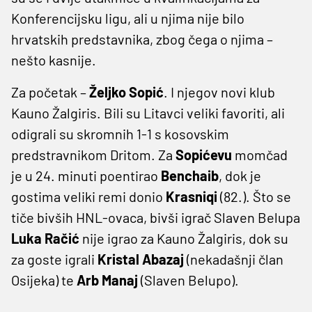
Konferencijsku ligu, ali u njima nije bilo
hrvatskih predstavnika, zbog čega o njima –
nešto kasnije.
Za početak –
Željko Sopić
. I njegov novi klub
Kauno Žalgiris. Bili su Litavci veliki favoriti, ali
odigrali su skromnih 1-1 s kosovskim
predstravnikom Dritom. Za
Sopićevu
momčad
je u 24. minuti poentirao
Benchaib
, dok je
gostima veliki remi donio
Krasniqi
(82.). Što se
tiče bivših HNL-ovaca, bivši igrač Slaven Belupa
Luka Račić
nije igrao za Kauno Žalgiris, dok su
za goste igrali
Kristal
Abazaj
(nekadašnji član
Osijeka) te
Arb Manaj
(Slaven Belupo).