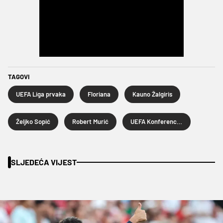
TAGOVI
UEFA Liga prvaka
Floriana
Kauno Žalgiris
Željko Sopić
Robert Murić
UEFA Konferencijska liga
SLJEDEĆA VIJEST