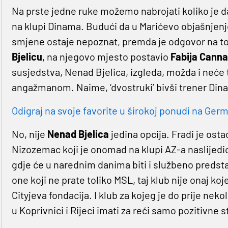
Na prste jedne ruke možemo nabrojati koliko je d
na klupi Dinama. Budući da u Marićevo objašnjenje
smjene ostaje nepoznat, premda je odgovor na to 
Bjelicu
, na njegovo mjesto postavio
Fabija Cann
susjedstva, Nenad Bjelica, izgleda, možda i neće 
angažmanom. Naime, ‘dvostruki’ bivši trener Dinam
Odigraj na svoje favorite u širokoj ponudi na Germa
No, nije
Nenad Bjelica
jedina opcija. Fradi je ost
Nizozemac koji je onomad na klupi AZ-a naslijedi
gdje će u narednim danima biti i službeno predsta
one koji ne prate toliko MSL, taj klub nije onaj koje
Cityjeva fondacija. I klub za kojeg je do prije nek
u Koprivnici i Rijeci imati za reći samo pozitivne s