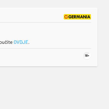
roučite
OVDJE
.