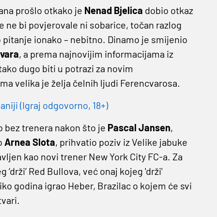
ana prošlo otkako je
Nenad Bjelica
dobio otkaz
 ne bi povjerovale ni sobarice, točan razlog
pitanje ionako – nebitno. Dinamo je smijenio
avara
, a prema najnovijim informacijama iz
tako dugo biti u potrazi za novim
a velika je želja čelnih ljudi Ferencvarosa.
niji (Igraj odgovorno, 18+)
ao bez trenera nakon što je
Pascal Jansen
,
o
Arnea Slota
, prihvatio poziv iz Velike jabuke
vljen kao novi trener New York City FC-a. Za
g ‘drži’ Red Bullova, već onaj kojeg 'drži'
oliko godina igrao Heber, Brazilac o kojem će svi
tvari.