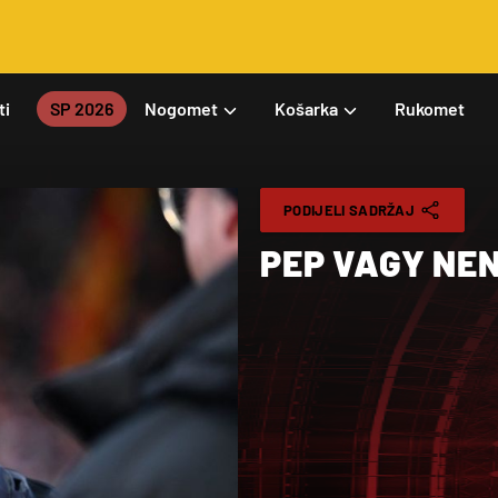
ti
SP 2026
Nogomet
Košarka
Rukomet
PODIJELI SADRŽAJ
PEP VAGY NE