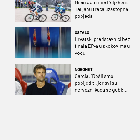
Milan dominira Poljskom:
Talijanu treća uzastopna
pobjeda
OSTALO
Hrvatski predstavnici bez
finala EP-a u skokovima u
vodu
NOGOMET
Garcia: "Došli smo
pobijediti, jer svi su
nervozni kada se gubi;
Pukštas: "Moja emotivna
utakmica pred djedom i
bakom"