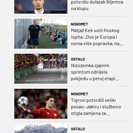
potvrdio dolazak Nijemca
na klupu
NOGOMET
Matjaž Kek uoči finskog
ispita: „Ovo je Europa i
nema više popravka, na
Rujevici se nešto pita i
Rijeku!“
OSTALO
Nizozemka sjajnim
sprintom odnijela
pobjedu u petoj etapi
Toura
NOGOMET
Tigrovi potvrdili veliki
posao: Jakiru i službeno
stigla zamjena za
Pandura
OSTALO