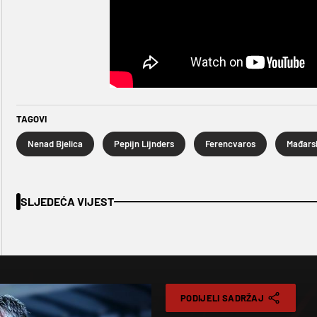
TAGOVI
Nenad Bjelica
Pepijn Lijnders
Ferencvaros
Mađars
SLJEDEĆA VIJEST
PODIJELI SADRŽAJ