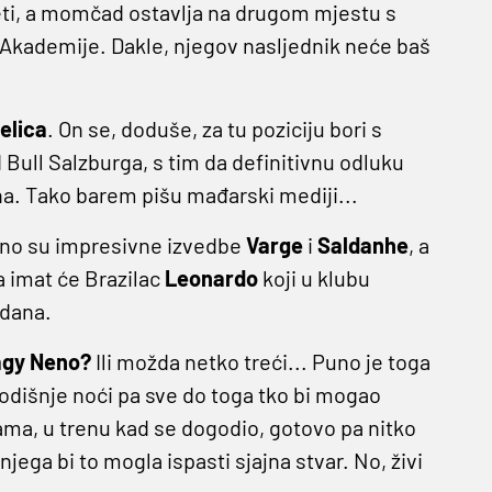
ti, a momčad ostavlja na drugom mjestu s
Akademije. Dakle, njegov nasljednik neće baš
elica
. On se, doduše, za tu poziciju bori s
ull Salzburga, s tim da definitivnu odluku
dna. Tako barem pišu mađarski mediji...
bno su impresivne izvedbe
Varge
i
Saldanhe
, a
 imat će Brazilac
Leonardo
koji u klubu
 dana.
agy Neno?
Ili možda netko treći... Puno je toga
godišnje noći pa sve do toga tko bi mogao
inama, u trenu kad se dogodio, gotovo pa nitko
njega bi to mogla ispasti sjajna stvar. No, živi