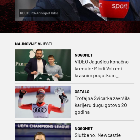
REUTERS/Annegret Hilse
NAJNOVIJE VIJESTI
NOGOMET
VIDEO Jagušiću konačno
krenulo: Mladi Vatreni
krasnim pogotkom
potvrdio sjajnu formu
OSTALO
Trofejna Švicarka završila
karijeru dugu gotovo 20
godina
NOGOMET
Službeno: Newcastle