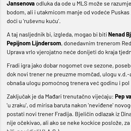
Jansenova
odluka da ode u MLS može se razumje
bodom, ali i utakmicom manje od vodeće Puskas 
doći u ‘ruševnu kuću’.
A taj nasljednik bi, izgleda, mogao bi biti
Nenad Bj
Pepijnom Lijndersom
, donedavnim trenerom Red B
Uprava vrlo vjerojatno neće donijeti do kraja tje
Fradi igra jako dobar nogomet ove sezone, pose
dok novi trener ne preuzme momčad, ulogu v.d.-a
obnaša ulogu pomoćnog trenera već godinu i pol
Zaključak je da Mađari trenutačno vijećaju:
Pep v
'u zraku', od mirisa baruta nakon 'neviđene' novo
postati novi trener Fradija. Bjeličin odlazak iz D
nije očekivao, ali ako se neke kockice poslože, za 