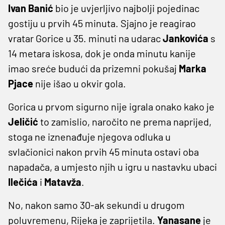
Ivan Banić
bio je uvjerljivo najbolji pojedinac
gostiju u prvih 45 minuta. Sjajno je reagirao
vratar Gorice u 35. minuti na udarac
Jankovića
s
14 metara iskosa, dok je onda minutu kanije
imao sreće budući da prizemni pokušaj
Marka
Pjace
nije išao u okvir gola.
Gorica u prvom sigurno nije igrala onako kako je
Jeličić
to zamislio, naročito ne prema naprijed,
stoga ne iznenađuje njegova odluka u
svlačionici nakon prvih 45 minuta ostavi oba
napadača, a umjesto njih u igru u nastavku ubaci
Ilečića
i
Matavža
.
No, nakon samo 30-ak sekundi u drugom
poluvremenu, Rijeka je zaprijetila.
Yanasane
je