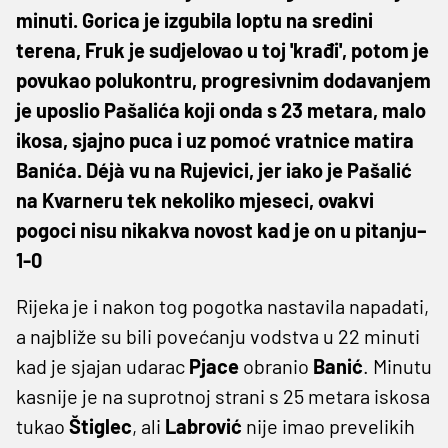
minuti. Gorica je izgubila loptu na sredini
terena, Fruk je sudjelovao u toj 'krađi', potom je
povukao polukontru, progresivnim dodavanjem
je uposlio Pašalića koji onda s 23 metara, malo
ikosa, sjajno puca i uz pomoć vratnice matira
Banića. Déjà vu na Rujevici, jer iako je Pašalić
na Kvarneru tek nekoliko mjeseci, ovakvi
pogoci nisu nikakva novost kad je on u pitanju–
1-0
Rijeka je i nakon tog pogotka nastavila napadati,
a najbliže su bili povećanju vodstva u 22 minuti
kad je sjajan udarac
Pjace
obranio
Banić
. Minutu
kasnije je na suprotnoj strani s 25 metara iskosa
tukao
Štiglec
, ali
Labrović
nije imao prevelikih