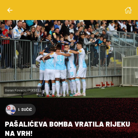
Goran Kovacic/PIXSELL
I. SUČIĆ
PAŠALIĆEVA BOMBA VRATILA RIJEKU
NA VRH!