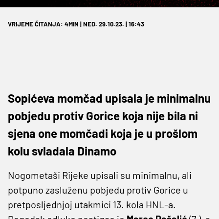
VRIJEME ČITANJA: 4MIN | NED. 29.10.23. | 16:43
Sopićeva momčad upisala je minimalnu
pobjedu protiv Gorice koja nije bila ni
sjena one momčadi koja je u prošlom
kolu svladala Dinamo
Nogometaši Rijeke upisali su minimalnu, ali
potpuno zasluženu pobjedu protiv Gorice u
pretposljednjoj utakmici 13. kola HNL-a.
Pogodak odluke postigao je
Marco Pašalić
(7.), a