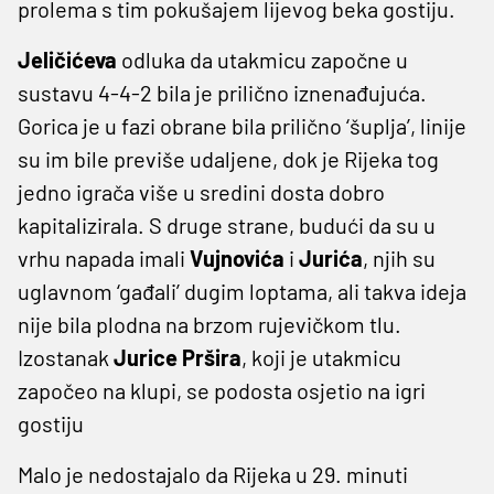
prolema s tim pokušajem lijevog beka gostiju.
Jeličićeva
odluka da utakmicu započne u
sustavu 4-4-2 bila je prilično iznenađujuća.
Gorica je u fazi obrane bila prilično ‘šuplja’, linije
su im bile previše udaljene, dok je Rijeka tog
jedno igrača više u sredini dosta dobro
kapitalizirala. S druge strane, budući da su u
vrhu napada imali
Vujnovića
i
Jurića
, njih su
uglavnom ‘gađali’ dugim loptama, ali takva ideja
nije bila plodna na brzom rujevičkom tlu.
Izostanak
Jurice Pršira
, koji je utakmicu
započeo na klupi, se podosta osjetio na igri
gostiju
Malo je nedostajalo da Rijeka u 29. minuti