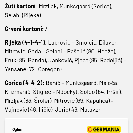
Žuti kartoni
: Mrzljak, Munksgaard (Gorica),
Selahi (Rijeka)
Crveni kartoni:
/
Rijeka (4-1-4-1)
: Labrović – Smolčić, Dilaver,
Mitrović, Goda – Selahi – Pašalić (80. Hodža),
Fruk (85. Banda), Janković, Pjaca (85. Radeljić) –
Yansane (72. Obregon)
Gorica (4-4-2)
: Banić – Munksgaard, Maloča,
Krizmanić, Štiglec – Ndockyt, Soldo (64. Pršir),
Mrzljak (83. Šroler), Mitrović (69. Kapulica) –
Vujnović (46. Iličić), Jurić (46. Matavž)
Oglas