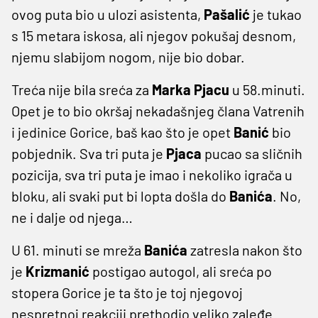
ovog puta bio u ulozi asistenta,
Pašalić
je tukao
s 15 metara iskosa, ali njegov pokušaj desnom,
njemu slabijom nogom, nije bio dobar.
Treća nije bila sreća za
Marka Pjacu
u 58.minuti.
Opet je to bio okršaj nekadašnjeg člana Vatrenih
i jedinice Gorice, baš kao što je opet
Banić
bio
pobjednik. Sva tri puta je
Pjaca
pucao sa sličnih
pozicija, sva tri puta je imao i nekoliko igrača u
bloku, ali svaki put bi lopta došla do
Banića
. No,
ne i dalje od njega…
U 61. minuti se mreža
Banića
zatresla nakon što
je
Krizmanić
postigao autogol, ali sreća po
stopera Gorice je ta što je toj njegovoj
nespretnoj reakciji prethodio veliko zaleđe