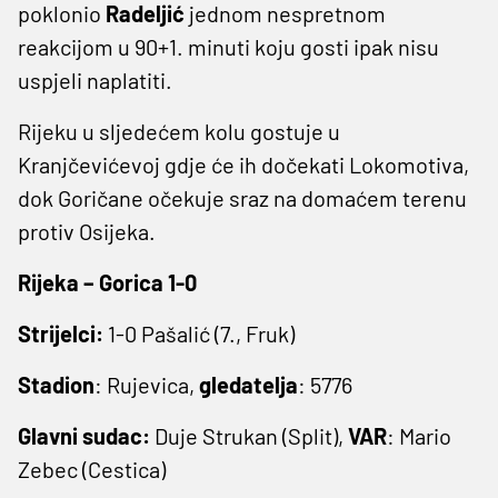
poklonio
Radeljić
jednom nespretnom
reakcijom u 90+1. minuti koju gosti ipak nisu
uspjeli naplatiti.
Rijeku u sljedećem kolu gostuje u
Kranjčevićevoj gdje će ih dočekati Lokomotiva,
dok Goričane očekuje sraz na domaćem terenu
protiv Osijeka.
Rijeka – Gorica 1-0
Strijelci:
1-0 Pašalić (7., Fruk)
Stadion
: Rujevica,
gledatelja
: 5776
Glavni sudac:
Duje Strukan (Split),
VAR
: Mario
Zebec (Cestica)