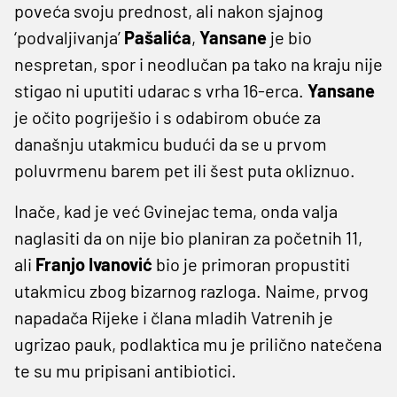
poveća svoju prednost, ali nakon sjajnog
‘podvaljivanja’
Pašalića
,
Yansane
je bio
nespretan, spor i neodlučan pa tako na kraju nije
stigao ni uputiti udarac s vrha 16-erca.
Yansane
je očito pogriješio i s odabirom obuće za
današnju utakmicu budući da se u prvom
poluvrmenu barem pet ili šest puta okliznuo.
Inače, kad je već Gvinejac tema, onda valja
naglasiti da on nije bio planiran za početnih 11,
ali
Franjo Ivanović
bio je primoran propustiti
utakmicu zbog bizarnog razloga. Naime, prvog
napadača Rijeke i člana mladih Vatrenih je
ugrizao pauk, podlaktica mu je prilično natečena
te su mu pripisani antibiotici.