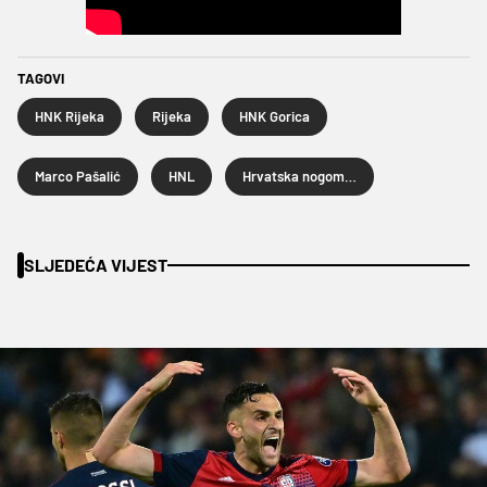
TAGOVI
HNK Rijeka
Rijeka
HNK Gorica
Marco Pašalić
HNL
Hrvatska nogometna liga
SLJEDEĆA VIJEST