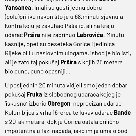
Yansanea
. Imali su gosti jednu dobru
(polu)priliku nakon što je u 68.minuti sjevnula
kontra koju je zakuhao Pašalić, ali na kraju
udarac
Pršira
nije zabrinuo
Labrovića
. Minutu
kasnije, opet su deseteka Gorice i jedinica
Rijeke bili u naslovnim ulogama, ishod je bio isti,
ali je zato taj pokušaj
Pršira
s kojih 25 metara
bio puno, puno opasniji…
U posljednih 20 minuta vidjeli smo jedan dobar
pokušaj
Fruka
iz slobodnog udaraca kojeg je
‘iskusno’ izborio
Obregon
, neprecizan udarac
Kolumbijca s vrha 16-erca te lukav udarac
Bande
s 20-ak metara, dok je Gorica ostala prilično
impotentna u fazi napada, iako im je umalo bod