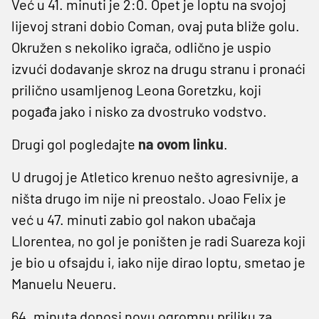
Već u 41. minuti je 2:0. Opet je loptu na svojoj
lijevoj strani dobio Coman, ovaj puta bliže golu.
Okružen s nekoliko igrača, odlično je uspio
izvući dodavanje skroz na drugu stranu i pronaći
prilično usamljenog Leona Goretzku, koji
pogađa jako i nisko za dvostruko vodstvo.
Drugi gol pogledajte
na ovom linku
.
U drugoj je Atletico krenuo nešto agresivnije, a
ništa drugo im nije ni preostalo. Joao Felix je
već u 47. minuti zabio gol nakon ubačaja
Llorentea, no gol je poništen je radi Suareza koji
je bio u ofsajdu i, iako nije dirao loptu, smetao je
Manuelu Neueru.
64. minuta donosi novu ogromnu priliku za