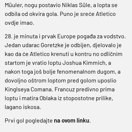
Müuler, nogu postavio Niklas Süle, a lopta se
odbila od okvira gola. Puno je sreće Atletico
ovdje imao.
28. je minuta i prvak Europe pogađa za vodstvo.
Jedan udarac Goretzke je odbijen, djelovalo je
kao da će Atletico krenuti u kontru no odličnim
startom je vratio loptu Joshua Kimmich, a
nakon toga još bolje fenomenalnom dugom, a
dovoljno oštrom loptom pred golom uposlio
Kinglseya Comana. Francuz predivno prima
loptu i matira Oblaka iz stopostotne prilike,
lagano iskosa.
Prvi gol pogledajte
na ovom linku
.