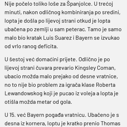
Nije počelo toliko loše za Španjolce. U trećoj
minuti, nakon odličnog kombiniranja po sredini,
lopta je došla po lijevoj strani otkud je lopta
ubačena po zemlji u sam peterac. Tamo je samo
malo bio kratak Luis Suarez i Bayern se izvukao
od vrlo ranog deficita.
U šestoj već domaćini prijete. Odlično je po
lijevoj strani čuvara prevario Kingsley Coman,
ubacio možda malo prejako od desne vratnice,
no to nije bio problem za igrača klase Roberta
Lewandowskog koji je pucao iz voleja a lopta je
otišla možda metar od gola.
U 15. već Bayern pogađa vratnicu. Ubačeno je s
desna iz kornera, loptu je kratko prenio Thomas