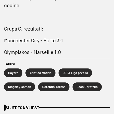
godine.
Grupa C, rezultati:
Manchester City - Porto 3:1
Olympiakos - Marseille 1:0
TAGOVI
Bayern
Atletico Madrid
UEFA Liga prvaka
Kingsley Coman
Corentin Tolisso
Leon Goretzka
SLJEDEĆA VIJEST