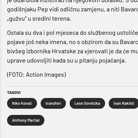
godišnjaku Pep vidi odličnu zamjenu, a niti Bavarc
„gužvu“ u sredini terena.
Ostala su dva i pol mjeseca do službenog ustoli
pojave još neka imena, no s obzirom da su Bavarci 
bivšeg izbornika Hrvatske za vjerovati je da će mu
uprave udovoljiti kada su u pitanju pojačanja.
(FOTO: Action Images)
TAGOVI
Niko Kovač
transferi
Leon Goretzka
Ivan Rakitić
Anthony Martial