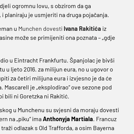
djeli ogromnu lovu, s obzirom da ga
i planiraju je usmjeriti na druga pojačanja.
preman u
Munchen dovesti
Ivana Rakitića
iz
lasine može se primijeniti ona poznata – „gdje
dio u Eintracht Frankfurtu. Španjolac je bivši
u u ljeto 2016. za milijun eura, no u ugovor o
ti za četiri milijuna eura i izvjesno je da će
. Mascarell je „eksplodirao“ ove sezone pod
bili ni Goretzka ni Rakitić.
skog u Munchenu su svjesni da moraju dovesti
rn na „piku“ ima
Anthonyja Martiala
. Francuz
raži odlazak s Old Trafforda, a osim Bayerna