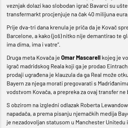
veznjak dolazi kao slobodan igrač Bavarci su ušte
transfermarkt procjenjuje na čak 40 milijuna eura, 
Prije dva-tri dana krenula je priča da je Kovač s
Barcelone, a kako (još) nitko nije demantirao te g
ima dima, ima i vatre“.
Druga meta Kovača je
Omar Mascarell
kojeg je vo
igrač madridskog Reala koji ga je prodao Eintracht
prodaji ugrađena je klauzula da ga Real može otkupi
Bayern za njega morati pregovarati s Madriđanima
vodstvom Kovača, a prepreka za ovaj transfer ne bi 
S obzirom na izgledni odlazak Roberta Lewandow
napadača, a prema pisanju njemačkih medija Baye
je nezadovoljan statusom u Manchester Unitedu i t