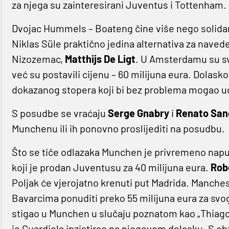
za njega su zainteresirani Juventus i Tottenham.
Dvojac Hummels – Boateng čine više nego solidan st
Niklas Süle praktično jedina alternativa za navede
Nizozemac,
Matthijs De Ligt
. U Amsterdamu su sv
već su postavili cijenu – 60 milijuna eura. Dolask
dokazanog stopera koji bi bez problema mogao u
S posudbe se vraćaju
Serge Gnabry
i
Renato San
Munchenu ili ih ponovno proslijediti na posudbu.
Što se tiče odlazaka Munchen je privremeno napust
koji je prodan Juventusu za 40 milijuna eura.
Rob
Poljak će vjerojatno krenuti put Madrida. Manche
Bavarcima ponuditi preko 55 milijuna eura za svo
stigao u Munchen u slučaju poznatom kao „Thiago od
je Guardiola inzistirao na njegovom dolasku. S ob