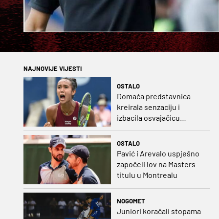
NAJNOVIJE VIJESTI
OSTALO
Domaća predstavnica
kreirala senzaciju i
izbacila osvajačicu
Roland Garrosa
OSTALO
Pavić i Arevalo uspješno
započeli lov na Masters
titulu u Montrealu
NOGOMET
Juniori koračali stopama