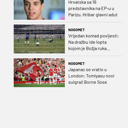
Hrvatska sa 16
predstavnika na EP-u u
Parizu, Hribar glavni adut
NOGOMET
Vrijedan komad povijesti:
Na dražbu ide lopta
kojom je Božja ruka
postigla gol
NOGOMET
Japanac se vratio u
London: Tomiyasu novi
suigrač Borne Sose