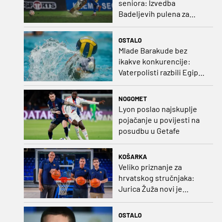
seniora: Izvedba
Badeljevih pulena za
čistu peticu protiv
Bruggea!
OSTALO
Mlade Barakude bez
ikakve konkurencije:
Vaterpolisti razbili Egipat
za polufinale SP-a!
NOGOMET
Lyon poslao najskuplje
pojačanje u povijesti na
posudbu u Getafe
KOŠARKA
Veliko priznanje za
hrvatskog stručnjaka:
Jurica Žuža novi je
pomoćni trener
Barcelone!
OSTALO