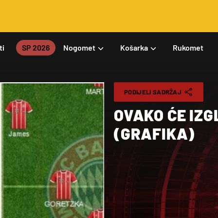
ti
SP 2026
Nogomet
Košarka
Rukomet
PODIJELI SADRŽAJ
OVAKO ĆE IZG
(GRAFIKA)