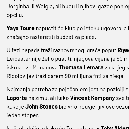
Jorginha ili Weigla, ali budu li njihovi gazde pohlep
opciju.
Yaya Toure
napustit će klub po isteku ugovora, a
značajno rasteretiti budžet za plaće.
U fazi napada traži raznovrsnog igrača poput
Riya
Leicester nije želio pustiti, njegova cijena je 60 mi
iskrcao za Monacova
Thomasa Lemara
za kojeg 
Ribolovljev traži barem 90 milijuna fnti za njega.
Najmanja potreba za pojačanjem jest na poziciji 
Laporte
na zimu, ali kako
Vincent Kompany
sve 
kako je
John Stones
bio vrlo neuvjerljiv ove sez
jedan stoper.
Najizglednije je kako će Tottenhamov
Toby Alder