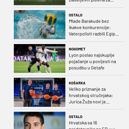
čistu peticu protiv
Bruggea!
OSTALO
Mlade Barakude bez
ikakve konkurencije:
Vaterpolisti razbili Egipat
za polufinale SP-a!
NOGOMET
Lyon poslao najskuplje
pojačanje u povijesti na
posudbu u Getafe
KOŠARKA
Veliko priznanje za
hrvatskog stručnjaka:
Jurica Žuža novi je
pomoćni trener
Barcelone!
OSTALO
Hrvatska sa 16
predstavnika na EP-u u