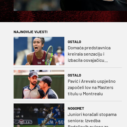
NAJNOVIJE VIJESTI
OSTALO
Domaća predstavnica
kreirala senzaciju i
izbacila osvajačicu
Roland Garrosa
OSTALO
Pavić i Arevalo uspješno
započeli lov na Masters
titulu u Montrealu
NOGOMET
Juniori koračali stopama
seniora: Izvedba
Badeljevih pulena za