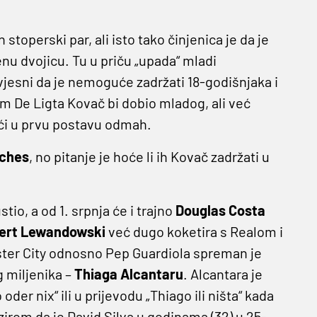
operski par, ali isto tako činjenica je da je
nu dvojicu. Tu u priču „upada“ mladi
jesni da je nemoguće zadržati 18-godišnjaka i
om De Ligta Kovač bi dobio mladog, ali već
ći u prvu postavu odmah.
ches
, no pitanje je hoće li ih Kovač zadržati u
io, a od 1. srpnja će i trajno
Douglas Costa
ert Lewandowski
već dugo koketira s Realom i
ster City odnosno Pep Guardiola spreman je
g miljenika –
Thiaga Alcantaru
. Alcantara je
er nix“ ili u prijevodu „Thiago ili ništa“ kada
zirom da je David Silva u godinama (32) u 25-