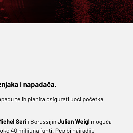
eznjaka i napadača.
napadu te ih planira osigurati uoči početka
Michel Seri
i Borussijin
Julian Weigl
moguća
oko 40 milijuna funti. Pep bi najradije