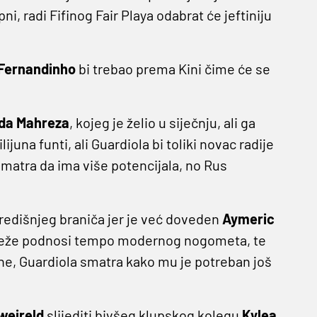
ni, radi Fifinog Fair Playa odabrat će jeftiniju
Fernandinho
bi trebao prema Kini čime će se
da Mahreza
, kojeg je želio u siječnju, ali ga
lijuna funti, ali Guardiola bi toliki novac radije
smatra da ima više potencijala, no Rus
središnjeg braniča jer je već doveden
Aymeric
teže podnosi tempo modernog nogometa, te
one, Guardiola smatra kako mu je potreban još
weireld
slijediti bivšeg klupskog kolegu
Kylea