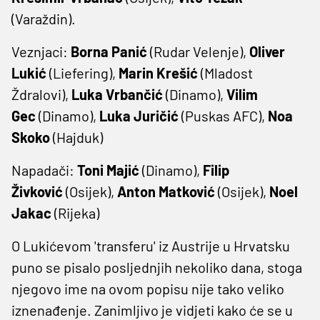
(Varaždin).
Veznjaci:
Borna Panić
(Rudar Velenje),
Oliver
Lukić
(Liefering),
Marin Krešić
(Mladost
Ždralovi),
Luka Vrbančić
(Dinamo),
Vilim
Gec
(Dinamo),
Luka
Juričić
(Puskas AFC),
Noa
Skoko
(Hajduk)
Napadači:
Toni Majić
(Dinamo),
Filip
Živković
(Osijek),
Anton Matković
(Osijek),
Noel
Jakac
(Rijeka)
O Lukićevom 'transferu' iz Austrije u Hrvatsku
puno se pisalo posljednjih nekoliko dana, stoga
njegovo ime na ovom popisu nije tako veliko
iznenađenje. Zanimljivo je vidjeti kako će se u