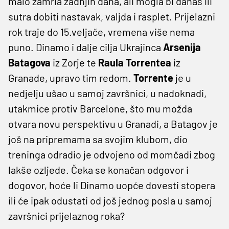
malo zamrla zadnjih dana, ali mogla bi danas ili
sutra dobiti nastavak, valjda i rasplet. Prijelazni
rok traje do 15.veljače, vremena više nema
puno. Dinamo i dalje cilja Ukrajinca
Arsenija
Batagova
iz Zorje te
Raula Torrentea
iz
Granade, upravo tim redom.
Torrente
je u
nedjelju ušao u samoj završnici, u nadoknadi,
utakmice protiv Barcelone, što mu možda
otvara novu perspektivu u Granadi, a Batagov je
još na pripremama sa svojim klubom, dio
treninga odradio je odvojeno od momčadi zbog
lakše ozljede. Čeka se konačan odgovor i
dogovor, hoće li Dinamo uopće dovesti stopera
ili će ipak odustati od još jednog posla u samoj
završnici prijelaznog roka?