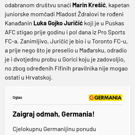
odabranom društvu snaći
Marin
Krešić
, kapetan
juniorske momčadi Mladost Ždralovi te rođeni
Kanađanin
Luka Gojko Juričić
koji je u Puskas
AFC stigao prije godinu i pol dana iz Pro Sports
FC-a. Zanimljivo, Juričić je bio i u Toronto FC-u,
a prije nego što je preselio u Mađarsku, odradio
je i dvotjednu probu u Gorici koju je zadovoljio,
no zbog određenih Fifinih pravilnika nije mogao
ostati u Hrvatskoj.
Oglas
Zaigraj odmah, Germania!
Cjelokupnu Germanijinu ponudu