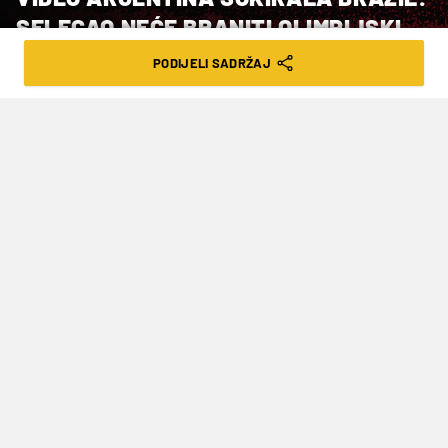
SELECAO NEĆE BRANITI OLIMPIJSKI
NASLOV
PODIJELI SADRŽAJ
VRIJEME ČITANJA: 2MIN | PON. 12.02.24. | 08:40
Brazilci su osvojili posljednja dva
olimpijska nogometna turnira, ali ih u
Parizu ove godine neće biti...
Brazilska muška nogometna reprezentacija
neće braniti naslov olimpijskog pobjednika