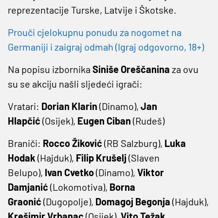
reprezentacije Turske, Latvije i Škotske.
Prouči cjelokupnu ponudu za nogomet na
Germaniji i zaigraj odmah (Igraj odgovorno, 18+)
Na popisu izbornika
Siniše Oreščanina
za ovu
su se akciju našli sljedeći igrači:
Vratari:
Dorian Klarin
(Dinamo),
Jan
Hlapčić
(Osijek),
Eugen Ciban
(Rudeš)
Braniči:
Rocco Žiković
(RB Salzburg),
Luka
Hodak
(Hajduk),
Filip Krušelj
(Slaven
Belupo),
Ivan Cvetko
(Dinamo),
Viktor
Damjanić
(Lokomotiva),
Borna
Graonić
(Dugopolje),
Domagoj Begonja
(Hajduk),
Krešimir Vrbanac
(Osijek),
Vito
Težak