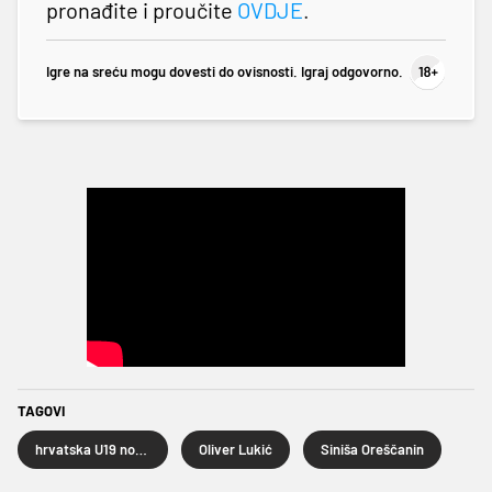
pronađite i proučite
OVDJE
.
Igre na sreću mogu dovesti do ovisnosti. Igraj odgovorno.
TAGOVI
hrvatska U19 nogometna reprezentacija
Oliver Lukić
Siniša Oreščanin