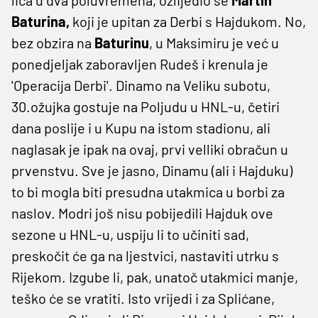
Baturina,
koji je upitan za Derbi s Hajdukom. No,
bez obzira na
Baturinu
, u Maksimiru je već u
ponedjeljak zaboravljen Rudeš i krenula je
'Operacija Derbi'. Dinamo na Veliku subotu,
30.ožujka gostuje na Poljudu u HNL-u, četiri
dana poslije i u Kupu na istom stadionu, ali
naglasak je ipak na ovaj, prvi velliki obračun u
prvenstvu. Sve je jasno, Dinamu (ali i Hajduku)
to bi mogla biti presudna utakmica u borbi za
naslov. Modri još nisu pobijedili Hajduk ove
sezone u HNL-u, uspiju li to učiniti sad,
preskočit će ga na ljestvici, nastaviti utrku s
Rijekom. Izgube li, pak, unatoč utakmici manje,
teško će se vratiti. Isto vrijedi i za Splićane,