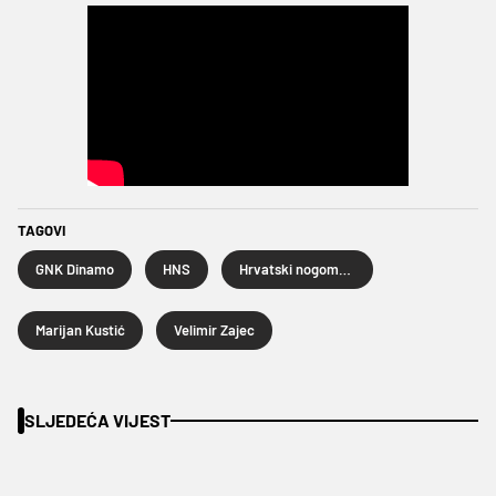
TAGOVI
GNK Dinamo
HNS
Hrvatski nogometni savez
Marijan Kustić
Velimir Zajec
SLJEDEĆA VIJEST