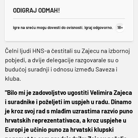
ODIGRAJ ODMAH!
Igre na sreću mogu dovesti do ovisnosti. Igraj odgovorno.
Čelni ljudi HNS-a čestitali su Zajecu na izbornoj
pobjedi, a dvije delegacije razgovarale su o
budućoj suradnji i odnosu između Saveza i
kluba.
"Bilo mi je zadovoljstvo ugostiti Velimira Zajeca
i suradnike i poželjeti im uspjeh u radu. Dinamo
je kroz svoj rad s mlađim uzrastima razvio puno
hrvatskih reprezentativaca, a kroz uspjehe u
Europi je učinio puno za hrvatski klupski