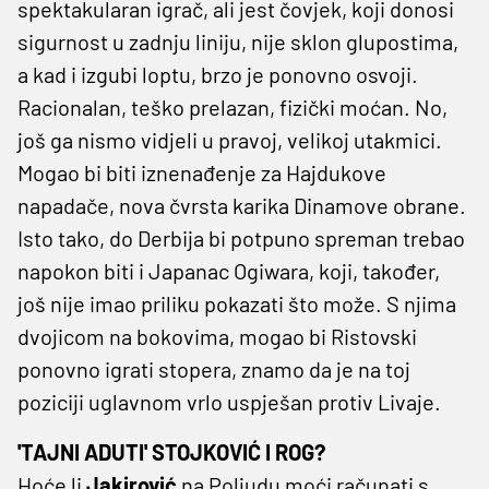
spektakularan igrač, ali jest čovjek, koji donosi
sigurnost u zadnju liniju, nije sklon glupostima,
a kad i izgubi loptu, brzo je ponovno osvoji.
Racionalan, teško prelazan, fizički moćan. No,
još ga nismo vidjeli u pravoj, velikoj utakmici.
Mogao bi biti iznenađenje za Hajdukove
napadače, nova čvrsta karika Dinamove obrane.
Isto tako, do Derbija bi potpuno spreman trebao
napokon biti i Japanac Ogiwara, koji, također,
još nije imao priliku pokazati što može. S njima
dvojicom na bokovima, mogao bi Ristovski
ponovno igrati stopera, znamo da je na toj
poziciji uglavnom vrlo uspješan protiv Livaje.
'TAJNI ADUTI' STOJKOVIĆ I ROG?
Hoće li
Jakirović
na Poljudu moći računati s