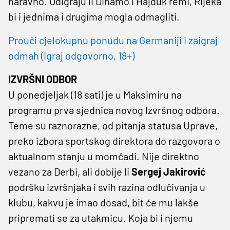
naravno. Odigraju li Dinamo i Hajduk remi, Rijeka
bi i jednima i drugima mogla odmagliti.
Prouči cjelokupnu ponudu na Germaniji i zaigraj
odmah (Igraj odgovorno, 18+)
IZVRŠNI ODBOR
U ponedjeljak (18 sati) je u Maksimiru na
programu prva sjednica novog Izvršnog odbora.
Teme su raznorazne, od pitanja statusa Uprave,
preko izbora sportskog direktora do razgovora o
aktualnom stanju u momčadi. Nije direktno
vezano za Derbi, ali dobije li
Sergej Jakirović
podršku izvršnjaka i svih razina odlučivanja u
klubu, kakvu je imao dosad, bit će mu lakše
pripremati se za utakmicu. Koja bi i njemu