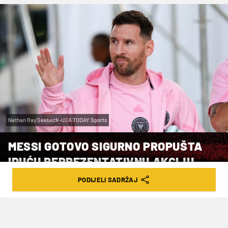
Nathan Ray Seebeck-USA TODAY Sports
MESSI GOTOVO SIGURNO PROPUŠTA
IDUĆU REPREZENTATIVNU AKCIJU
PODIJELI SADRŽAJ
VRIJEME ČITANJA: 4MIN | PON. 18.03.24. | 13:30