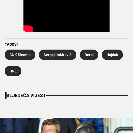
TAGOVI
GNK Dinamo
Sergej Jakirović
Derbi
Hajduk
HNL
SLJEDEĆA VIJEST