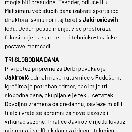
mogla biti presudna. Također, odluče li u
Maksimiru već idućih dana izabrati sportskog
direktora, skinuli bi i taj teret s
Jakirovićevih
leđa. Jedan posao manje, više prostora za
fokusiranje na sam teren i tehničko-taktičke
postave momčadi.
TRI SLOBODNA DANA
Prvi potez pripreme za Derbi povukao je
Jakirović
odmah nakon utakmice s Rudešom.
Igračima je potreban odmor, dao im je tri
slobodna dana, okupljanje je tek u četvrtak.
Dovoljno vremena da predahnu, osvježe misli i
tijelo i vrate se spremni za nove izazove i
vrhunac sezone. Imat će Jakirović rijetki luksuz,
pripremati se 10-ak dana za iduću utakmicu,