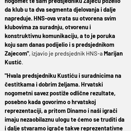
nogomet te sam predsjedniku Zajecu poželio
da klub u ta dva segmenta djelovanja i dalje
napreduje. HNS-ova vrata su otvorena svim
klubovima za suradnju, otvorenu i
konstruktivnu komunikaciju, a to je poruka
koju sam danas podijelio i s predsjednikom
Zajecom"
, izjavio je predsjednik HNS-a
Marijan
Kustić
.
"Hvala predsjedniku Kustiću i suradnicima na
čestitkama i dobrim željama. Hrvatski
nogometni savez postiže odlične rezultate,
posebno kada govorimo o hrvatskoj
reprezentaciji, a pritom Dinamo i naši igrači
imaju nezaobilaznu ulogu te ćemo se truditi da
i dalje stvaramo igrače takve reprezentativne