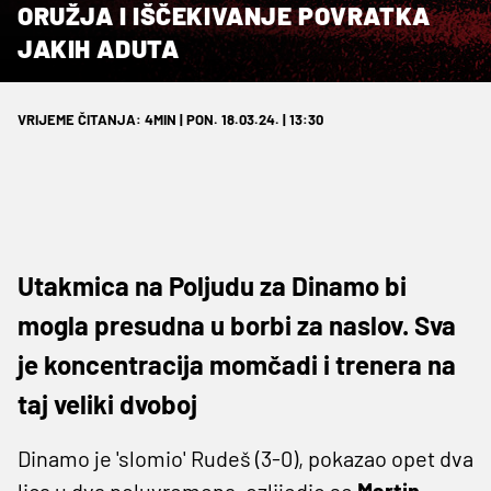
ORUŽJA I IŠČEKIVANJE POVRATKA
JAKIH ADUTA
VRIJEME ČITANJA: 4MIN | PON. 18.03.24. | 13:30
Utakmica na Poljudu za Dinamo bi
mogla presudna u borbi za naslov. Sva
je koncentracija momčadi i trenera na
taj veliki dvoboj
Dinamo je 'slomio' Rudeš (3-0), pokazao opet dva
lica u dva poluvremena, ozlijedio se
Martin