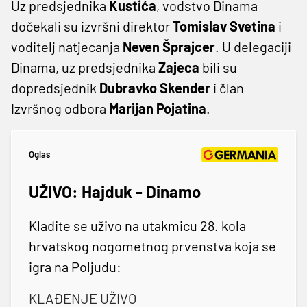
Uz predsjednika
Kustića
, vodstvo Dinama
dočekali su izvršni direktor
Tomislav Svetina
i
voditelj natjecanja
Neven Šprajcer
. U delegaciji
Dinama, uz predsjednika
Zajeca
bili su
dopredsjednik
Dubravko Skender
i član
Izvršnog odbora
Marijan Pojatina
.
Oglas
UŽIVO: Hajduk - Dinamo
Kladite se uživo na utakmicu 28. kola
hrvatskog nogometnog prvenstva koja se
igra na Poljudu:
KLAĐENJE UŽIVO