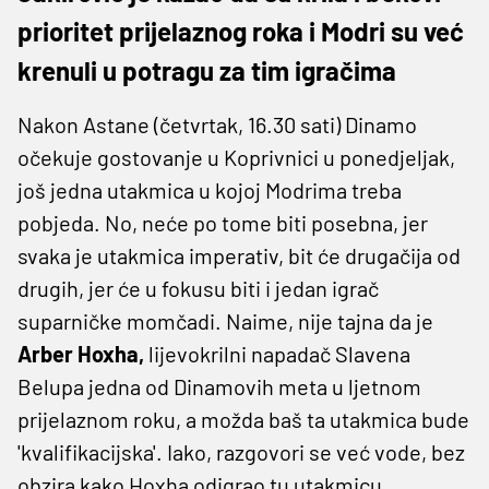
prioritet prijelaznog roka i Modri su već
krenuli u potragu za tim igračima
Nakon Astane (četvrtak, 16.30 sati) Dinamo
očekuje gostovanje u Koprivnici u ponedjeljak,
još jedna utakmica u kojoj Modrima treba
pobjeda. No, neće po tome biti posebna, jer
svaka je utakmica imperativ, bit će drugačija od
drugih, jer će u fokusu biti i jedan igrač
suparničke momčadi. Naime, nije tajna da je
Arber Hoxha,
lijevokrilni napadač Slavena
Belupa jedna od Dinamovih meta u ljetnom
prijelaznom roku, a možda baš ta utakmica bude
'kvalifikacijska'. Iako, razgovori se već vode, bez
obzira kako Hoxha odigrao tu utakmicu.