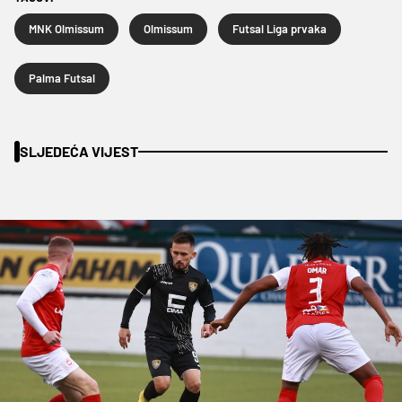
MNK Olmissum
Olmissum
Futsal Liga prvaka
Palma Futsal
SLJEDEĆA VIJEST