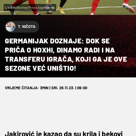
Liam McBurney/Press Association
T. NIČOTA
GERMANIJAK DOZNAJE: DOK SE
PRIČA O HOXHI, DINAMO RADI I NA
TRANSFERU IGRAČA, KOJI GA JE OVE
SEZONE VEĆ UNIŠTIO!
VRIJEME ČITANJA: 3MIN | SRI. 29.11.23. | 09:00
Jakirović je kazao da su krila i bekovi