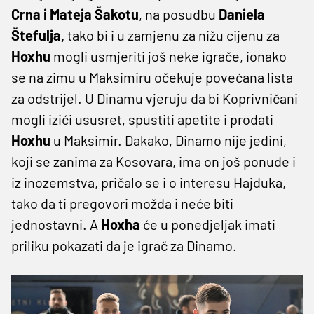
Crna i Mateja Šakotu
, na posudbu
Daniela
Štefulja,
tako bi i u zamjenu za nižu cijenu za
Hoxhu
mogli usmjeriti još neke igrače, ionako
se na zimu u Maksimiru očekuje povećana lista
za odstrijel. U Dinamu vjeruju da bi Koprivničani
mogli izići ususret, spustiti apetite i prodati
Hoxhu
u Maksimir. Dakako, Dinamo nije jedini,
koji se zanima za Kosovara, ima on još ponude i
iz inozemstva, pričalo se i o interesu Hajduka,
tako da ti pregovori možda i neće biti
jednostavni. A
Hoxha
će u ponedjeljak imati
priliku pokazati da je igrač za Dinamo.