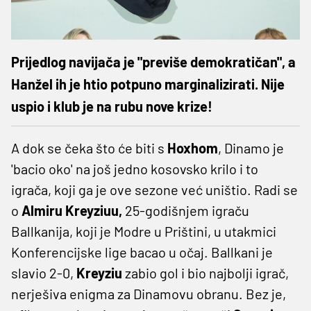
Prijedlog navijača je "previše demokratičan", a
Hanžel ih je htio potpuno marginalizirati. Nije
uspio i klub je na rubu nove krize!
A dok se čeka što će biti s
Hoxhom
, Dinamo je
'bacio oko' na još jedno kosovsko krilo i to
igrača, koji ga je ove sezone već uništio. Radi se
o
Almiru Kreyziuu,
25-godišnjem igraču
Ballkanija, koji je Modre u Prištini, u utakmici
Konferencijske lige bacao u očaj. Ballkani je
slavio 2-0,
Kreyziu
zabio gol i bio najbolji igrač,
nerješiva enigma za Dinamovu obranu. Bez je,