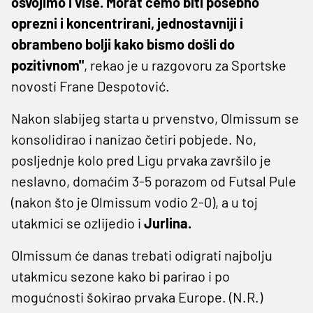
osvojimo i više. Morat ćemo biti posebno
oprezni i koncentrirani, jednostavniji i
obrambeno bolji kako bismo došli do
pozitivnom"
, rekao je u razgovoru za Sportske
novosti Frane Despotović.
Nakon slabijeg starta u prvenstvo, Olmissum se
konsolidirao i nanizao četiri pobjede. No,
posljednje kolo pred Ligu prvaka završilo je
neslavno, domaćim 3-5 porazom od Futsal Pule
(nakon što je Olmissum vodio 2-0), a u toj
utakmici se ozlijedio i
Jurlina.
Olmissum će danas trebati odigrati najbolju
utakmicu sezone kako bi parirao i po
mogućnosti šokirao prvaka Europe. (N.R.)