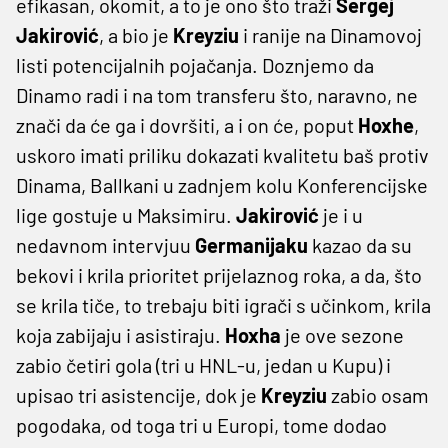
efikasan, okomit, a to je ono što traži
Sergej
Jakirović
, a bio je
Kreyziu
i ranije na Dinamovoj
listi potencijalnih pojačanja. Doznjemo da
Dinamo radi i na tom transferu što, naravno, ne
znači da će ga i dovršiti, a i on će, poput
Hoxhe
,
uskoro imati priliku dokazati kvalitetu baš protiv
Dinama, Ballkani u zadnjem kolu Konferencijske
lige gostuje u Maksimiru.
Jakirović
je i u
nedavnom intervjuu
Germanijaku
kazao da su
bekovi i krila prioritet prijelaznog roka, a da, što
se krila tiče, to trebaju biti igrači s učinkom, krila
koja zabijaju i asistiraju.
Hoxha
je ove sezone
zabio četiri gola (tri u HNL-u, jedan u Kupu) i
upisao tri asistencije, dok je
Kreyziu
zabio osam
pogodaka, od toga tri u Europi, tome dodao