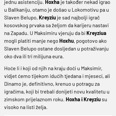
jednu asistenciju.
Hoxha
je također nekad igrao
u Ballkaniju, otamo je došao u Lokomotivu pa u
Slaven Belupo,
Kreyziu
je sad najbolji igrač
kosovskog prvaka sa željom da karijeru nastavi
na Zapadu. U Maksimiru vjeruju da bi
Kreyziua
mogli platiti manje nego
Hoxhu
, pogotovo ako
Slaven Belupo ostane dosljedan u potraživanju
oko dva ili tri milijuna eura.
Hoće li i koji od njih na kraju doći u Maksimir,
vidjet ćemo tijekom idućih tjedana i mjeseci, ali
Dinamo je, definitivno, krenuo u potragu za
igračima, koji bi trebali donijeti novu kvalitetu u
zimskom prijelaznom roku.
Hoxha i Kreyziu
su
visoko na listi želja.