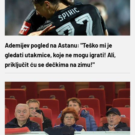
Ademijev pogled na Astanu: "Teško mi je
gledati utakmice, koje ne mogu igrati! Ali,
priključit ću se dečkima na zimu!"