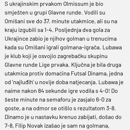
S ukrajinskim prvakom Olmissum je bio
smješten u grupi Glavne runde. Vodili su
Omišani sve do 37. minute utakmice, ali su na
kraju izgubili sa 1-4. Posljednja dva gola za
Ukrajince zabio je njihov golman u trenucima
kada su Omišani igrali golmana-igrača. Lubawa
je klub koji je osvojio zagrebačku skupinu
Glavne runde Lige prvaka. Ključna je bila druga
utakmica protiv domaćina Futsal Dinama, jedna
od 'najluđih' u novije doba natjecanja. Lubawa je
naime nakon 84 sekunde igre vodila s 4-0! Do
šeste minute na semaforu je zasjalo 6-0 za
goste, a na odmor se otišlo s rezultatom 3-8.
Dinamo je u nastavku krenuo zabijati, došao do
7-8, Filip Novak izašao je sam na golmana,