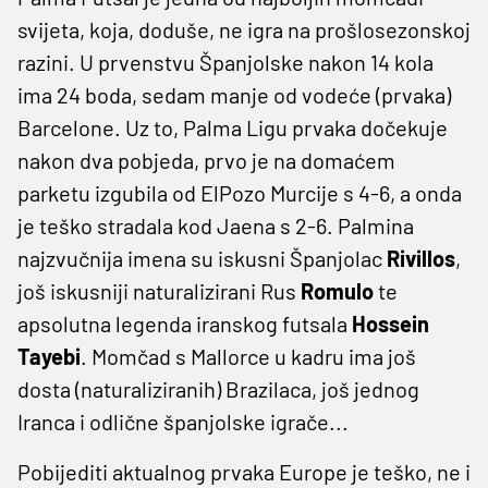
svijeta, koja, doduše, ne igra na prošlosezonskoj
razini. U prvenstvu Španjolske nakon 14 kola
ima 24 boda, sedam manje od vodeće (prvaka)
Barcelone. Uz to, Palma Ligu prvaka dočekuje
nakon dva pobjeda, prvo je na domaćem
parketu izgubila od ElPozo Murcije s 4-6, a onda
je teško stradala kod Jaena s 2-6. Palmina
najzvučnija imena su iskusni Španjolac
Rivillos
,
još iskusniji naturalizirani Rus
Romulo
te
apsolutna legenda iranskog futsala
Hossein
Tayebi
. Momčad s Mallorce u kadru ima još
dosta (naturaliziranih) Brazilaca, još jednog
Iranca i odlične španjolske igrače...
Pobijediti aktualnog prvaka Europe je teško, ne i