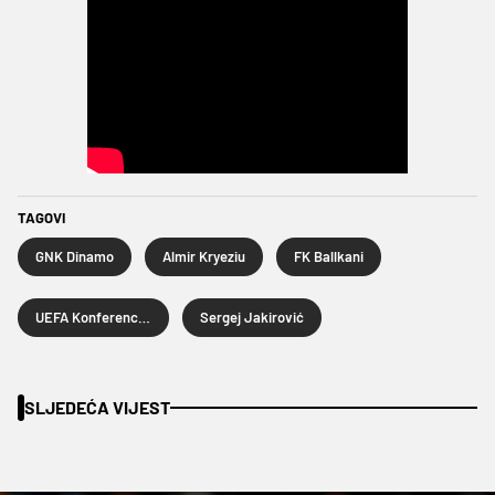
TAGOVI
GNK Dinamo
Almir Kryeziu
FK Ballkani
UEFA Konferencijska liga
Sergej Jakirović
SLJEDEĆA VIJEST