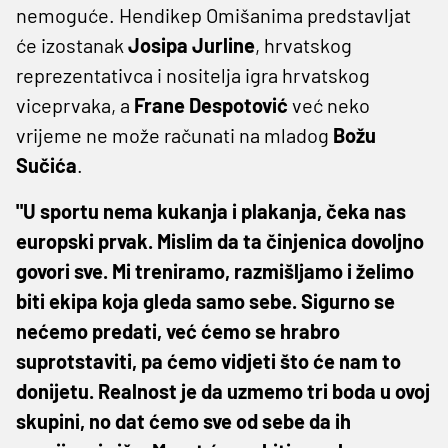
nemoguće. Hendikep Omišanima predstavljat
će izostanak
Josipa Jurline
, hrvatskog
reprezentativca i nositelja igra hrvatskog
viceprvaka, a
Frane Despotović
već neko
vrijeme ne može računati na mladog
Božu
Sučića
.
"U sportu nema kukanja i plakanja, čeka nas
europski prvak. Mislim da ta činjenica dovoljno
govori sve. Mi treniramo, razmišljamo i želimo
biti ekipa koja gleda samo sebe. Sigurno se
nećemo predati, već ćemo se hrabro
suprotstaviti, pa ćemo vidjeti što će nam to
donijetu. Realnost je da uzmemo tri boda u ovoj
skupini, no dat ćemo sve od sebe da ih