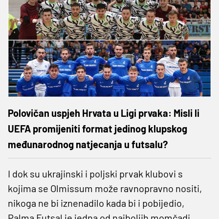
Polovičan uspjeh Hrvata u Ligi prvaka: Misli li
UEFA promijeniti format jedinog klupskog
međunarodnog natjecanja u futsalu?
I dok su ukrajinski i poljski prvak klubovi s
kojima se Olmissum može ravnopravno nositi,
nikoga ne bi iznenadilo kada bi i pobijedio,
Palma Futsal je jedna od najboljih momčadi