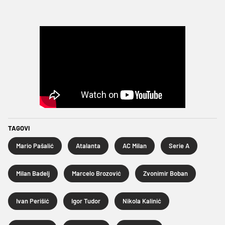
TAGOVI
Mario Pašalić
Atalanta
AC Milan
Serie A
Milan Badelj
Marcelo Brozović
Zvonimir Boban
Ivan Perišić
Igor Tudor
Nikola Kalinić