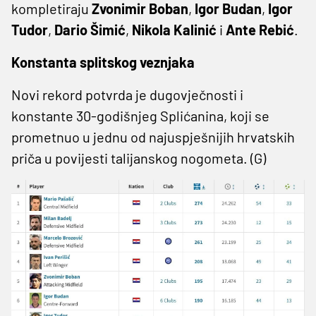
kompletiraju
Zvonimir Boban
,
Igor Budan
,
Igor
Tudor
,
Dario Šimić
,
Nikola Kalinić
i
Ante Rebić
.
Konstanta splitskog veznjaka
Novi rekord potvrda je dugovječnosti i
konstante 30-godišnjeg Splićanina, koji se
prometnuo u jednu od najuspješnijih hrvatskih
priča u povijesti talijanskog nogometa. (G)