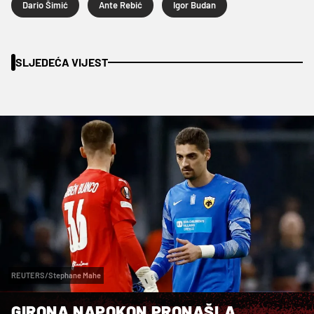
Dario Šimić
Ante Rebić
Igor Budan
SLJEDEĆA VIJEST
REUTERS/Stephane Mahe
GIRONA NAPOKON PRONAŠLA