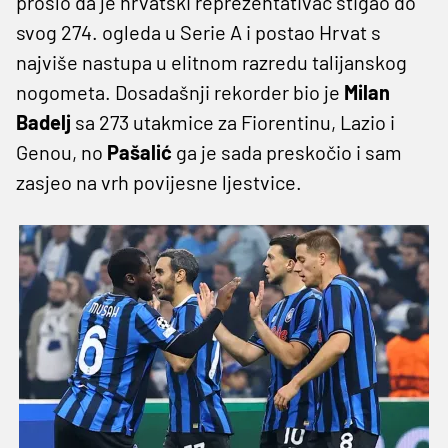
prošlo da je hrvatski reprezentativac stigao do
svog 274. ogleda u Serie A i postao Hrvat s
najviše nastupa u elitnom razredu talijanskog
nogometa. Dosadašnji rekorder bio je
Milan
Badelj
sa 273 utakmice za Fiorentinu, Lazio i
Genou, no
Pašalić
ga je sada preskočio i sam
zasjeo na vrh povijesne ljestvice.