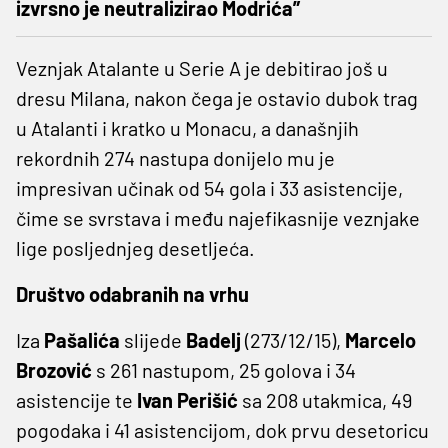
izvrsno je neutralizirao Modrića”
Veznjak Atalante u Serie A je debitirao još u
dresu Milana, nakon čega je ostavio dubok trag
u Atalanti i kratko u Monacu, a današnjih
rekordnih 274 nastupa donijelo mu je
impresivan učinak od 54 gola i 33 asistencije,
čime se svrstava i među najefikasnije veznjake
lige posljednjeg desetljeća.
Društvo odabranih na vrhu
Iza
Pašalića
slijede
Badelj
(273/12/15),
Marcelo
Brozović
s 261 nastupom, 25 golova i 34
asistencije te
Ivan Perišić
sa 208 utakmica, 49
pogodaka i 41 asistencijom, dok prvu desetoricu