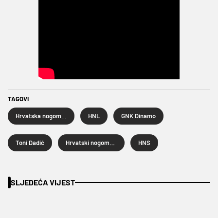
TAGOVI
Hrvatska nogometna liga
HNL
GNK Dinamo
Toni Dadić
Hrvatski nogometni savez
HNS
SLJEDEĆA VIJEST