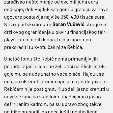
zarađivao nešto manje od dva milijuna eura
godišnje, dok Hajduk kao gornju granicu za nove
ugovore postavlja najviše 350-400 tisuća eura.
Novi sportski direktor
Goran Vučević
strogo se
drži ovog ograničenja u okviru financijskog fair-
playa i stabilnosti kluba, te nije spreman
prekoračiti tu kvotu čak ni za Rebića.
Unatoč tomu što Rebić nema primamljivijih
ponuda iz jačih liga i ne želi otići na Bliski istok,
gdje mu se nude znatno veće plaće, Hajduk se
odlučio okrenuti drugim opcijama jer dogovor s
Rebićem nije postignut. Klub želi jasno krenuti u
novu sezonu sa stabilnim financijama i jasno
definiranim kadrom, pa su upravo zbog takve
politike presudili da neće kršiti postavljene