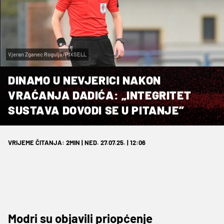
Vjeran Zganec Rogulja/PIXSELL
DINAMO U NEVJERICI NAKON
VRAĆANJA DADIĆA: „INTEGRITET
SUSTAVA DOVODI SE U PITANJE”
VRIJEME ČITANJA: 2MIN | NED. 27.07.25. | 12:06
Modri su objavili priopćenje