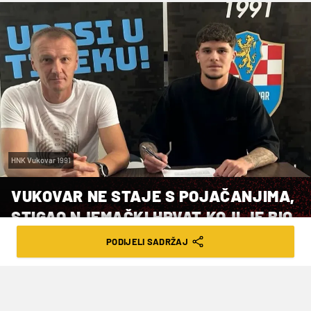
HNK Vukovar 1991
VUKOVAR NE STAJE S POJAČANJIMA,
STIGAO NJEMAČKI HRVAT KOJI JE BIO
U BAYERNU
PODIJELI SADRŽAJ
VRIJEME ČITANJA: 2MIN | NED. 27.07.25. | 12:06