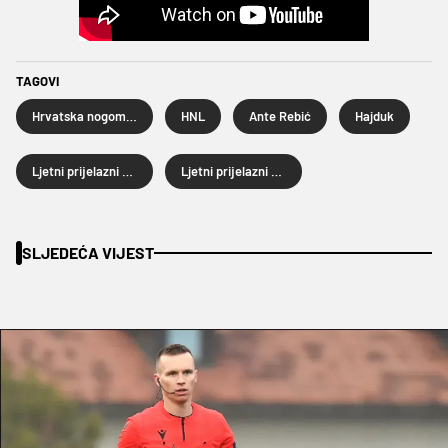
TAGOVI
Hrvatska nogometna liga
HNL
Ante Rebić
Hajduk
Ljetni prijelazni rok
Ljetni prijelazni rok 2025.
SLJEDEĆA VIJEST