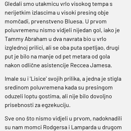
Gledali smo utakmicu vrlo visokog tempa s
nerijetkim izlascima u visoki presing obje
momčadi, prvenstveno Bluesa. U prvom
poluvremenu nismo vidjeli nijedan gol, iako je
Tammy Abraham u dva navrata bio u vrlo
izglednoj prilici, ali se oba puta spetljao, drugi
put je bilo na manje od pet metara od gola
nakon odlične asistencije Reccea Jamesa.
Imale su i 'Lisice' svojih prilika, a jedna je stigla
sredinom poluvremena kada su presingom
oduzeli loptu gostima, ali nije bilo dovoljno
prisebnosti za egzekuciju.
Sve ono što nismo vidjeli u prvom, nadoknadili
su nam momci Rodgersa i Lamparda u drugom