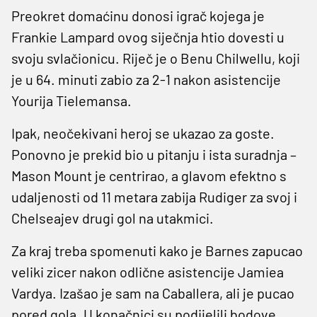
Preokret domaćinu donosi igrač kojega je
Frankie Lampard ovog siječnja htio dovesti u
svoju svlačionicu. Riječ je o Benu Chilwellu, koji
je u 64. minuti zabio za 2-1 nakon asistencije
Yourija Tielemansa.
Ipak, neočekivani heroj se ukazao za goste.
Ponovno je prekid bio u pitanju i ista suradnja –
Mason Mount je centrirao, a glavom efektno s
udaljenosti od 11 metara zabija Rudiger za svoj i
Chelseajev drugi gol na utakmici.
Za kraj treba spomenuti kako je Barnes zapucao
veliki zicer nakon odlične asistencije Jamiea
Vardya. Izašao je sam na Caballera, ali je pucao
pored gola. U konačnici su podijelili bodove