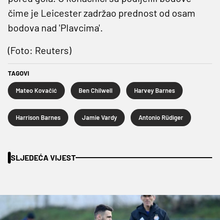
čime je Leicester zadržao prednost od osam
bodova nad 'Plavcima'.
(Foto: Reuters)
TAGOVI
Mateo Kovačić
Ben Chilwell
Harvey Barnes
Harrison Barnes
Jamie Vardy
Antonio Rüdiger
SLJEDEĆA VIJEST