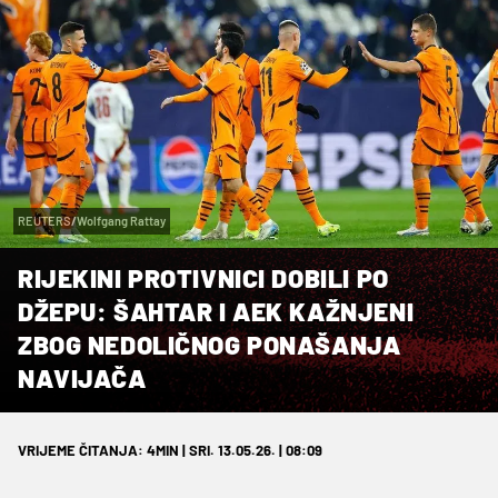
REUTERS/Wolfgang Rattay
RIJEKINI PROTIVNICI DOBILI PO
DŽEPU: ŠAHTAR I AEK KAŽNJENI
ZBOG NEDOLIČNOG PONAŠANJA
NAVIJAČA
VRIJEME ČITANJA: 4MIN | SRI. 13.05.26. | 08:09