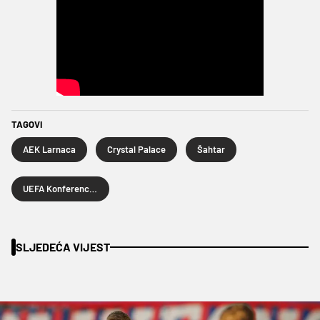
TAGOVI
AEK Larnaca
Crystal Palace
Šahtar
UEFA Konferencijska liga
SLJEDEĆA VIJEST