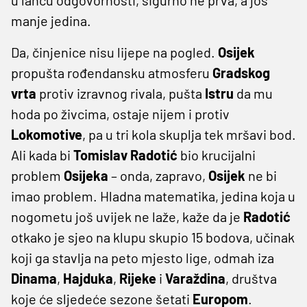
manje jedina.
Da, činjenice nisu lijepe na pogled.
Osijek
propušta rođendansku atmosferu
Gradskog
vrta
protiv izravnog rivala, pušta
Istru
da mu
hoda po živcima, ostaje nijem i protiv
Lokomotive
, pa u tri kola skuplja tek mršavi bod.
Ali kada bi
Tomislav
Radotić
bio krucijalni
problem
Osijeka
– onda, zapravo,
Osijek
ne bi
imao problem. Hladna matematika, jedina koja u
nogometu još uvijek ne laže, kaže da je
Radotić
otkako je sjeo na klupu skupio 15 bodova, učinak
koji ga stavlja na peto mjesto lige, odmah iza
Dinama
,
Hajduka
,
Rijeke
i
Varaždina
, društva
koje će sljedeće sezone šetati
Europom
.