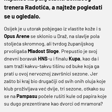
trenera Radotića, a najteže pogledati
se u ogledalo.
Osijek je u utorak pobjegao iz vlastite kože i s
Opus
Arene
se sklonio u Draž, na slavlje pola
stoljeća skromnog, ali tvrdog županijskog
prvoligaša
Mladost
Sloge
. Prepustio je svoj
dnevni boravak
HNS
-u i finalu
Kupa
, kao da i
sam traži kakvu-takvu tišinu od buke koja ga
prati u ovoj nervoznoj završnici sezone. Jer
zašto bi kraj bio drugačiji od svih onih oluja koje
klub proživljava već dvije, tri sezone, otkako su
se na
Pampasu
počele rušiti kule od papira koje
su dugo prezentirane kao dvorci od mramora?