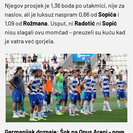
Njegov prosjek je 1,36 boda po utakmici, nije za
naslov, ali je luksuz naspram 0,66 od
Sopića
i
1,09 od
Rožmana
. Usput, ni
Radotić
ni
Sopić
nisu slagali ovu momčad – preuzeli su kuću kad
je vatra već gorjela.
Germanijak doznaje: Šok na Opus Areni - nova