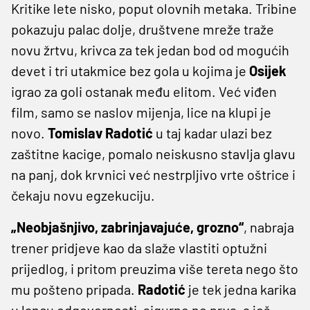
Kritike lete nisko, poput olovnih metaka. Tribine
pokazuju palac dolje, društvene mreže traže
novu žrtvu, krivca za tek jedan bod od mogućih
devet i tri utakmice bez gola u kojima je
Osijek
igrao za goli ostanak među elitom. Već viđen
film, samo se naslov mijenja, lice na klupi je
novo.
Tomislav
Radotić
u taj kadar ulazi bez
zaštitne kacige, pomalo neiskusno stavlja glavu
na panj, dok krvnici već nestrpljivo vrte oštrice i
čekaju novu egzekuciju.
„Neobjašnjivo, zabrinjavajuće, grozno“
, nabraja
trener pridjeve kao da slaže vlastiti optužni
prijedlog, i pritom preuzima više tereta nego što
mu pošteno pripada.
Radotić
je tek jedna karika
u lancu odgovornosti, sigurno ne prva, a još