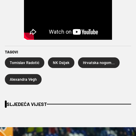
TAGOVI
Tomislav Radotić
NK Osijek
Hrvatska nogometna liga
Alexandra Végh
SLJEDEĆA VIJEST