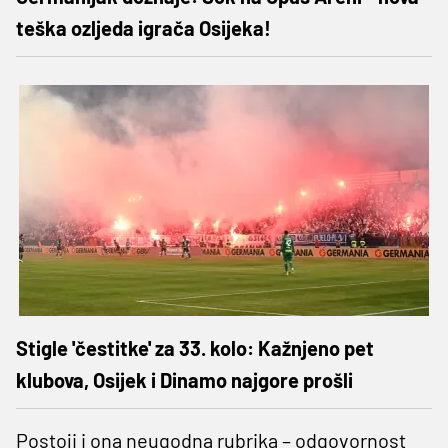
teška ozljeda igrača Osijeka!
Stigle 'čestitke' za 33. kolo: Kažnjeno pet
klubova, Osijek i Dinamo najgore prošli
Postoji i ona neugodna rubrika – odgovornost