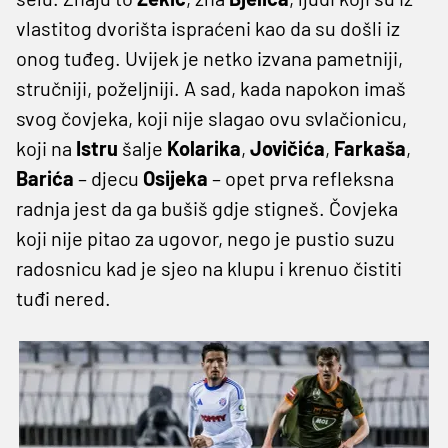
vlastitog dvorišta ispraćeni kao da su došli iz
onog tuđeg. Uvijek je netko izvana pametniji,
stručniji, poželjniji. A sad, kada napokon imaš
svog čovjeka, koji nije slagao ovu svlačionicu,
koji na
Istru
šalje
Kolarika
,
Jovičića
,
Farkaša
,
Barića
– djecu
Osijeka
– opet prva refleksna
radnja jest da ga bušiš gdje stigneš. Čovjeka
koji nije pitao za ugovor, nego je pustio suzu
radosnicu kad je sjeo na klupu i krenuo čistiti
tuđi nered.