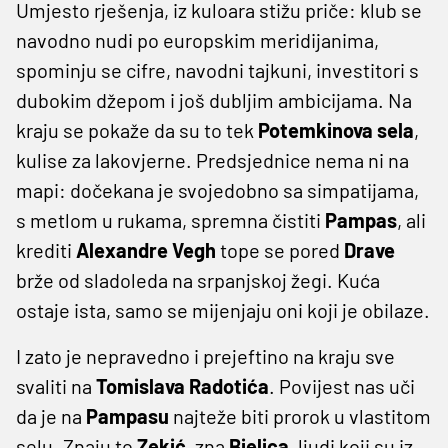
Umjesto rješenja, iz kuloara stižu priče: klub se
navodno nudi po europskim meridijanima,
spominju se cifre, navodni tajkuni, investitori s
dubokim džepom i još dubljim ambicijama. Na
kraju se pokaže da su to tek
Potemkinova
sela
,
kulise za lakovjerne. Predsjednice nema ni na
mapi: dočekana je svojedobno sa simpatijama,
s metlom u rukama, spremna čistiti
Pampas
, ali
krediti
Alexandre
Vegh
tope se pored
Drave
brže od sladoleda na srpanjskoj žegi. Kuća
ostaje ista, samo se mijenjaju oni koji je obilaze.
I zato je nepravedno i prejeftino na kraju sve
svaliti na
Tomislava
Radotića
. Povijest nas uči
da je na
Pampasu
najteže biti prorok u vlastitom
selu. Znaju to
Zekić
, zna
Bjelica
, ljudi koji su iz