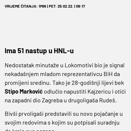
VRIJEME ČITANJA: 1MIN | PET. 25.02.22. | 09:17
Ima 51 nastup u HNL-u
Nedostatak minutaže u Lokomotivi bio je signal
nekadašnjem mladom reprezentativcu BiH da
promijeni sredinu. Tako je 28-godišnji lijevi bek
Stipo Marković
odlučio napustiti Kajzericu i otići
na zapadni dio Zagreba u drugoligaša Rudeš.
Bivši prvoligaši predstavili su novo pojačanje u
svojim redovima s kojim su potpisali suradnju
do kraja ove sezone.