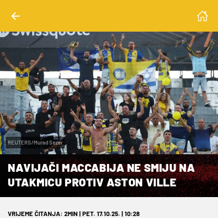
REUTERS/Murad Sezer
NAVIJAČI MACCABIJA NE SMIJU NA
UTAKMICU PROTIV ASTON VILLE
VRIJEME ČITANJA: 2MIN | PET. 17.10.25. | 10:28