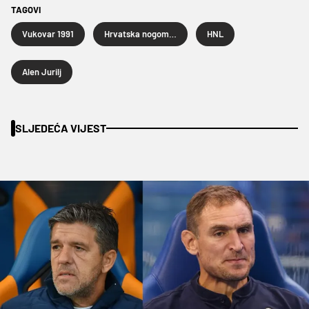
TAGOVI
Vukovar 1991
Hrvatska nogometna liga
HNL
Alen Jurilj
SLJEDEĆA VIJEST