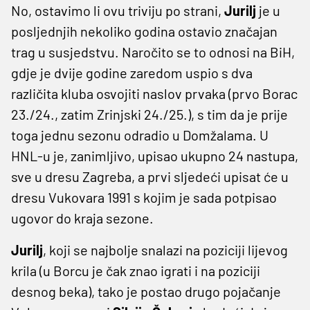
No, ostavimo li ovu triviju po strani,
Jurilj
je u
posljednjih nekoliko godina ostavio značajan
trag u susjedstvu. Naročito se to odnosi na BiH,
gdje je dvije godine zaredom uspio s dva
različita kluba osvojiti naslov prvaka (prvo Borac
23./24., zatim Zrinjski 24./25.), s tim da je prije
toga jednu sezonu odradio u Domžalama. U
HNL-u je, zanimljivo, upisao ukupno 24 nastupa,
sve u dresu Zagreba, a prvi sljedeći upisat će u
dresu Vukovara 1991 s kojim je sada potpisao
ugovor do kraja sezone.
Jurilj
, koji se najbolje snalazi na poziciji lijevog
krila (u Borcu je čak znao igrati i na poziciji
desnog beka), tako je postao drugo pojačanje