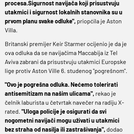
procesa.Sigurnost navijača koji prisustvuju
utakmici i sigurnost lokalnih stanovnika su u
prvom planu svake odluke",
priopćila je Aston
Villa.
Britanski premijer Keir Starmer ocijenio je da je
ova odluka da se navijačima Maccabija iz Tel
Aviva zabrani da prisustvuju utakmici Europske
lige protiv Aston Ville 6. studenog "pogrešnom".
"Ovo je pogrešna odluka. Nećemo tolerirati
antisemitizam na našim ulicama",
rekao je
čelnik laburista u četvrtak navečer na radiju X-
rated.
"Uloga policije je osigurati da svi
nogometni navijači mogu uživati ​​u utakmici
bez straha od nasilja ili zastrašivanja",
dodao