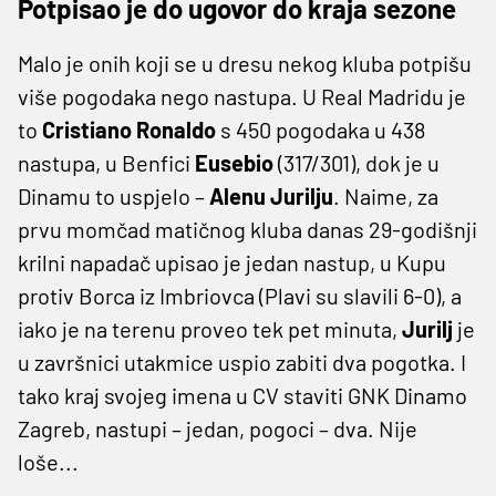
Potpisao je do ugovor do kraja sezone
Malo je onih koji se u dresu nekog kluba potpišu
više pogodaka nego nastupa. U Real Madridu je
to
Cristiano Ronaldo
s 450 pogodaka u 438
nastupa, u Benfici
Eusebio
(317/301), dok je u
Dinamu to uspjelo –
Alenu
Jurilju
. Naime, za
prvu momčad matičnog kluba danas 29-godišnji
krilni napadač upisao je jedan nastup, u Kupu
protiv Borca iz Imbriovca (Plavi su slavili 6-0), a
iako je na terenu proveo tek pet minuta,
Jurilj
je
u završnici utakmice uspio zabiti dva pogotka. I
tako kraj svojeg imena u CV staviti GNK Dinamo
Zagreb, nastupi – jedan, pogoci – dva. Nije
loše...